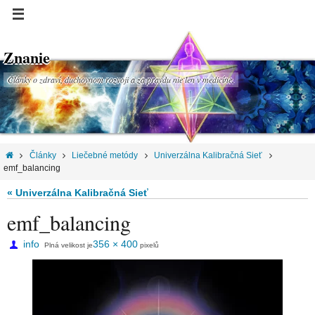
Znanie
Články o zdraví, duchovnom rozvoji a za pravdu nie len v medicíne.
Články
Liečebné metódy
Univerzálna Kalibračná Sieť
emf_balancing
« Univerzálna Kalibračná Sieť
emf_balancing
info
356 × 400
Plná velikost je
pixelů