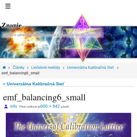
Znanie
Články o zdraví, duchovnom rozvoji a za pravdu nie len v medicíne.
Články
Liečebné metódy
Univerzálna Kalibračná Sieť
emf_balancing6_small
« Univerzálna Kalibračná Sieť
emf_balancing6_small
info
600 × 842
Plná velikost je
pixelů