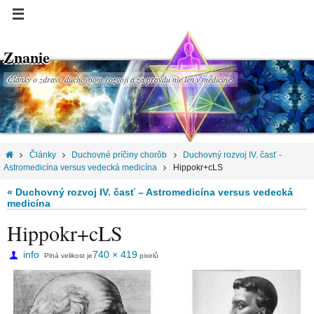
Znanie
Články o zdraví, duchovnom rozvoji a za pravdu nie len v medicíne.
Články
Duchovné príčiny chorôb
Duchovný rozvoj IV. časť -
Astromedicína versus vedecká medicína
Hippokr+cLS
« Duchovný rozvoj IV. časť – Astromedicína versus vedecká
medicína
Hippokr+cLS
info
740 × 419
Plná velikost je
pixelů