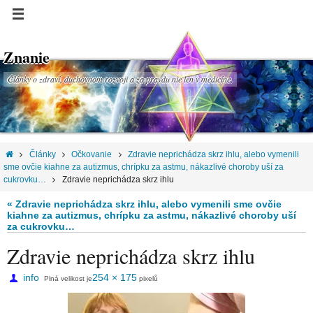
Znanie
Články o zdraví, duchovnom rozvoji a za pravdu nie len v medicíne.
Články
Očkovanie
Zdravie neprichádza skrz ihlu, alebo vymenili
sme ovčie kiahne za autizmus, chrípku za astmu, nákazlivé choroby uší za
cukrovku…
Zdravie neprichádza skrz ihlu
« Zdravie neprichádza skrz ihlu, alebo vymenili sme ovčie
kiahne za autizmus, chrípku za astmu, nákazlivé choroby uší
za cukrovku…
Zdravie neprichádza skrz ihlu
info
254 × 175
Plná velikost je
pixelů