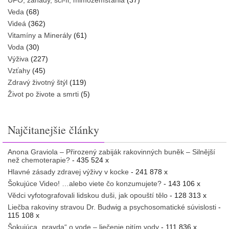
UFO, záhady, sci-fi, mimozemšťania
(37)
Veda
(68)
Videá
(362)
Vitamíny a Minerály
(61)
Voda
(30)
Výživa
(227)
Vzťahy
(45)
Zdravý životný štýl
(119)
Život po živote a smrti
(5)
Najčitanejšie články
Anona Graviola – Přirozený zabiják rakovinných buněk – Silnější
než chemoterapie?
- 435 524 x
Hlavné zásady zdravej výživy v kocke
- 241 878 x
Šokujúce Video! …alebo viete čo konzumujete?
- 143 106 x
Vědci vyfotografovali lidskou duši, jak opouští tělo
- 128 313 x
Liečba rakoviny stravou Dr. Budwig a psychosomatické súvislosti
-
115 108 x
Šokujúca „pravda“ o vode – liečenie pitím vody
- 111 836 x