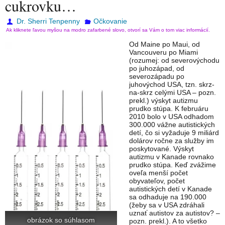
cukrovku…
Dr. Sherri Tenpenny
Očkovanie
Ak kliknete ľavou myšou na modro zafarbené slovo, otvorí sa Vám o tom viac informácií.
Od Maine po Maui, od
Vancouveru po Miami
(rozumej: od severovýchodu
po juhozápad, od
severozápadu po
juhovýchod USA, tzn. skrz-
na-skrz celými USA – pozn.
prekl.) výskyt autizmu
prudko stúpa. K februáru
2010 bolo v USA odhadom
300.000 vážne autistických
detí, čo si vyžaduje 9 miliárd
dolárov ročne za služby im
poskytované. Výskyt
autizmu v Kanade rovnako
prudko stúpa. Keď zvážime
oveľa menší počet
obyvateľov, počet
autistických detí v Kanade
sa odhaduje na 190.000
(žeby sa v USA zdráhali
uznať autistov za autistov? –
obrázok so súhlasom
pozn. prekl.). A to všetko