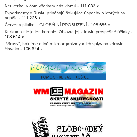
Neuveríte, v čom všetkom nás klamú
- 111 682 x
Experimenty v Rusku prinášajú šokujúce úspechy o ktorých sa
nepíše
- 111 223 x
Červená pilulka – GLOBÁLNÍ PROBUZENÍ
- 108 686 x
Kurkuma nie je len korenie. Objavte jej zdraviu prospešné účinky
-
108 614 x
„Vírusy“, baktérie a iné mikroorganizmy a ich vplyv na zdravie
človeka
- 106 624 x