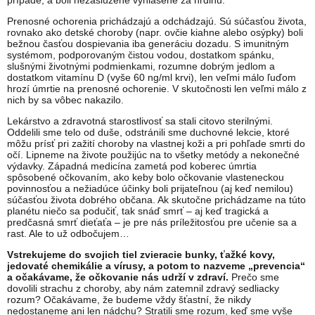
prípade, a boli nezaslúžene vyhlásené za hrdinu.
Prenosné ochorenia prichádzajú a odchádzajú. Sú súčasťou života,
rovnako ako detské choroby (napr. ovčie kiahne alebo osýpky) boli
bežnou časťou dospievania iba generáciu dozadu. S imunitným
systémom, podporovaným čistou vodou, dostatkom spánku,
slušnými životnými podmienkami, rozumne dobrým jedlom a
dostatkom vitamínu D (vyše 60 ng/ml krvi), len veľmi málo ľuďom
hrozí úmrtie na prenosné ochorenie. V skutočnosti len veľmi málo z
nich by sa vôbec nakazilo.
Lekárstvo a zdravotná starostlivosť sa stali citovo sterilnými.
Oddelili sme telo od duše, odstránili sme duchovné lekcie, ktoré
môžu prísť pri zažití choroby na vlastnej koži a pri pohľade smrti do
očí. Lipneme na živote použijúc na to všetky metódy a nekonečné
výdavky. Západná medicína zametá pod koberec úmrtia
spôsobené očkovaním, ako keby bolo očkovanie vlasteneckou
povinnosťou a nežiadúce účinky boli prijateľnou (aj keď nemilou)
súčasťou života dobrého občana. Ak skutočne prichádzame na túto
planétu niečo sa podučiť, tak snáď smrť – aj keď tragická a
predčasná smrť dieťaťa – je pre nás príležitosťou pre učenie sa a
rast. Ale to už odbočujem…
Vstrekujeme do svojich tiel zvieracie bunky, ťažké kovy,
jedovaté chemikálie a vírusy, a potom to nazveme „prevencia“
a očakávame, že očkovanie nás udrží v zdraví.
Prečo sme
dovolili strachu z choroby, aby nám zatemnil zdravý sedliacky
rozum? Očakávame, že budeme vždy šťastní, že nikdy
nedostaneme ani len nádchu? Stratili sme rozum, keď sme vyše