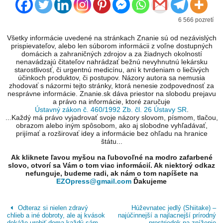
6 566 pozretí
Všetky informácie uvedené na stránkach Znanie sú od nezávislých
prispievateľov, alebo len súborom informácii z voľne dostupných
domácich a zahraničných zdrojov a za žiadnych okolností
nenavádzajú čitateľov nahrádzať bežnú nevyhnutnú lekársku
starostlivosť, či urgentnú medicínu, ani k tvrdeniam o liečivých
účinkoch produktov, či postupov. Názory autora sa nemusia
zhodovať s názormi tejto stránky, ktorá nenesie zodpovednosť za
nesprávne informácie. Znanie.sk dáva priestor na slobodu prejavu
a právo na informácie, ktoré zaručuje
Ústavný zákon č. 460/1992 Zb. čl. 26 Ústavy SR
.
...Každý má právo vyjadrovať svoje názory slovom, písmom, tlačou,
obrazom alebo iným spôsobom, ako aj slobodne vyhľadávať,
prijímať a rozširovať idey a informácie bez ohľadu na hranice
štátu...
Ak kliknete ľavou myšou na ľubovoľné na modro zafarbené
slovo, otvorí sa Vám o tom viac informácií. Ak niektorý odkaz
nefunguje, budeme radi, ak nám o tom napíšete na
EZOpress@gmail.com
Ďakujeme
Odteraz si nielen zdravý
Húževnatec jedlý (Shiitake) –
chlieb a iné dobroty, ale aj kvások
najúčinnejší a najlacnejší prírodný
dokáže urobiť doma každý sám –
prostriedok na zníženie