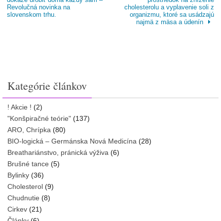
Revolučná novinka na
cholesterolu a vyplavenie soli z
slovenskom trhu.
organizmu, ktoré sa usádzajú
najmä z mäsa a údenín
Kategórie článkov
! Akcie !
(2)
"Konšpiračné teórie"
(137)
ARO, Chrípka
(80)
BIO-logická – Germánska Nová Medicína
(28)
Breathariánstvo, pránická výživa
(6)
Brušné tance
(5)
Bylinky
(36)
Cholesterol
(9)
Chudnutie
(8)
Cirkev
(21)
Články
(6)