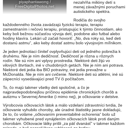
piyaphantawong /
nezahŕňa milióny detí s
FreeDigitalPhotos.net
menej závažnými poruchami
autistického spektra.
Rodičia do svojho
každodenného života zavádzajú fyzickú terapiu, terapiu
zamestnaním i rečovú terapiu, pristupujúc k týmto činnostiam, ako
keby boli bežnou súčasťou vývoja detí, podobne ako futbal alebo
hodiny klavíra. Lekári už začali hovoriť: „No, dva roky sú, keď deti
dostanú astmu“, ako keby dostať astmu bolo vývojovým míľnikom.
Je jeden jednotiaci činiteľ ovplyvňujúci deti od jedného pobrežia k
druhému. Nie je ním dedičnosť. Dedičnosť je rôzna u rôznych
rodín. Nie sú ním ani vplyvy prostredia. Niektoré deti žijú vo
vilových štvrtiach, iné v chudobných getách. Nie je ním ani potrava.
Niektoré deti jedia iba BIO potraviny, iné jedia prevažne u
McDonalda. Nie je ním ani cvičenie. Niektoré deti sú atlétmi, iné sú
zápecníci vysedávajúci pred TV či počítačom.
To, čo majú takmer všetky deti spoločné, a čo je
najpravdepodobnejšou príčinou epidémie chronických chorôb a
autizmu v Severnej Amerike (i mimo nej), je očkovanie v detstve.
Výrobcovia očkovacích látok a málo vzdelaní zdravotníci tvrdia, že
očkovanie vyhubilo choroby, ale úradné štatistiky jasne dokladujú,
že to, čo voláme „očkovaním preventabilné ochorenia“ bolo už
takmer vyhubené pred vynájdením očkovacích látok proti daným
chorobám. Očkovacie látky prišli „za päť dvanásť“ v takmer každom