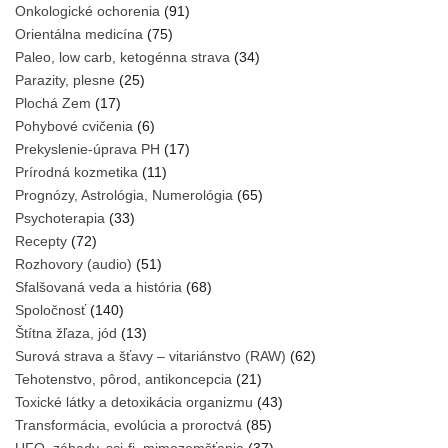
Onkologické ochorenia
(91)
Orientálna medicína
(75)
Paleo, low carb, ketogénna strava
(34)
Parazity, plesne
(25)
Plochá Zem
(17)
Pohybové cvičenia
(6)
Prekyslenie-úprava PH
(17)
Prírodná kozmetika
(11)
Prognózy, Astrológia, Numerológia
(65)
Psychoterapia
(33)
Recepty
(72)
Rozhovory (audio)
(51)
Sfalšovaná veda a história
(68)
Spoločnosť
(140)
Štítna žľaza, jód
(13)
Surová strava a šťavy – vitariánstvo (RAW)
(62)
Tehotenstvo, pôrod, antikoncepcia
(21)
Toxické látky a detoxikácia organizmu
(43)
Transformácia, evolúcia a proroctvá
(85)