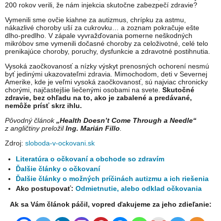
200 rokov verili, že nám injekcia skutočne zabezpečí zdravie?
Vymenili sme ovčie kiahne za autizmus, chrípku za astmu,
nákazlivé choroby uší za cukrovku… a zoznam pokračuje ešte
dlho-predlho. V zápale vyvražďovania pomerne neškodných
mikróbov sme vymenili dočasné choroby za celoživotné, celé telo
prenikajúce choroby, poruchy, dysfunkcie a zdravotné postihnutia.
Vysoká zaočkovanosť a nízky výskyt prenosných ochorení nesmú
byť jedinými ukazovateľmi zdravia. Mimochodom, deti v Severnej
Amerike, kde je veľmi vysoká zaočkovanosť, sú najviac chronicky
chorými, najčastejšie liečenými osobami na svete.
Skutočné
zdravie, bez ohľadu na to, ako je zabalené a predávané,
nemôže prísť skrz ihlu.
Pôvodný článok
„Health Doesn’t Come Through a Needle“
z angličtiny preložil
Ing. Marián Fillo
.
Zdroj:
sloboda-v-ockovani.sk
Literatúra o očkovaní a obchode so zdravím
Ďalšie články o očkovaní
Ďalšie články o možných príčinách autizmu a ich riešenia
Ako postupovať:
Odmietnutie, alebo odklad očkovania
Ak sa Vám článok páčil, vopred ďakujeme za jeho zdieľanie: