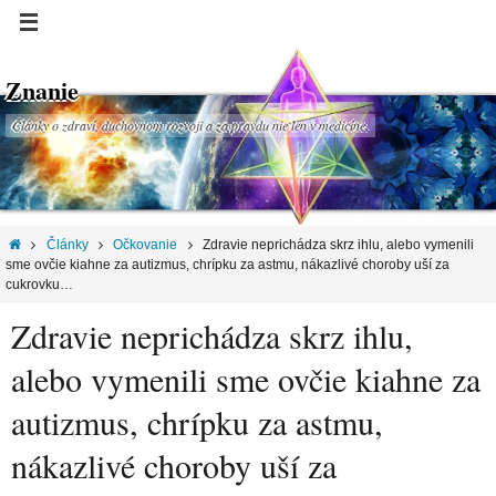
Znanie
Články o zdraví, duchovnom rozvoji a za pravdu nie len v medicíne.
Články
Očkovanie
Zdravie neprichádza skrz ihlu, alebo vymenili
sme ovčie kiahne za autizmus, chrípku za astmu, nákazlivé choroby uší za
cukrovku…
Zdravie neprichádza skrz ihlu,
alebo vymenili sme ovčie kiahne za
autizmus, chrípku za astmu,
nákazlivé choroby uší za