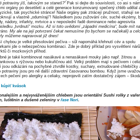
ké potraviny jíš, takovým se staneš?“
Pak si dejte do souvislosti, co asi s nám
imi orgány po desetiletí a celé generace konzumovaný spečený chléb udělal a
fyzické, tak psychické stránce! Naše orgány pak ztrácejí pružnost, stahují se 
okrvují a vlastně „odumírají“! Následkem jsou zužování cév, suché ekzémy, 
dy, nádory, infarkty, mrtvice a v neposlední řadě dominance nebo agresivita
ůsledku „tvrdnutí“ mozku.
Až si toto uvědomí „západní medicína“, bude mít n
ráno. My ale na její potvrzení čekat nemusíme (to bychom se načekali) a celo
ly můžeme napravovat již dnes!
ší chybou je velké přesolování pečiva – sůl napomáhá křehnutí cév a spolu
ůrkami jde o nebezpečnou kombinaci. Zde je dobrý příklad pro vysvětlení nár
arktů či mozkových příhod.
bné je také kombinovat nasákavé a nenasákavé mouky jako např. žitnou a
ankovou s rýžovou nebo kukuřičnou atd. Velký problém mají s pečivem i celia
ří jsou odkázáni na pochybné ztvrdlé kostky, suchary, extrudované chlebíčky 
o potraviny jsou pro ně další zdravotní časovanou bombou. Když jsme uvažov
zech pečení pro alergiky a celiaky, neprojevili zatím dostatečný zájem – škod
 kúpiť kvások
nalejším a nejvyváženějším chlebem jsou orientální Sushi rolky z vaře
n, luštěnin a dušené zeleniny v
řase Nori
.