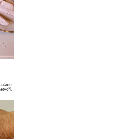
Naučme
etvoří,