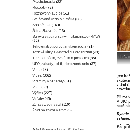
Psychoterapia
(33)
Recepty
(72)
Rozhovory (audio)
(51)
Sfalšovaná veda a história
(68)
Spoločnosť
(140)
Štítna žľaza, jód
(13)
Surová strava a šťavy – vitariánstvo (RAW)
(62)
Tehotenstvo, pôrod, antikoncepcia
(21)
Toxické látky a detoxikácia organizmu
(43)
obrázo
Transformácia, evolúcia a proroctvá
(85)
UFO, záhady, sci-fi, mimozemšťania
(37)
Veda
(68)
Videá
(362)
„pro ka
skutečn
Vitamíny a Minerály
(61)
v druhé
Voda
(30)
stavebn
Výživa
(227)
Při roz
Vzťahy
(45)
V BIO p
Zdravý životný štýl
(119)
nepřijat
Život po živote a smrti
(5)
Rychle 
zvláště
Pár pří
Najčitanejšie články