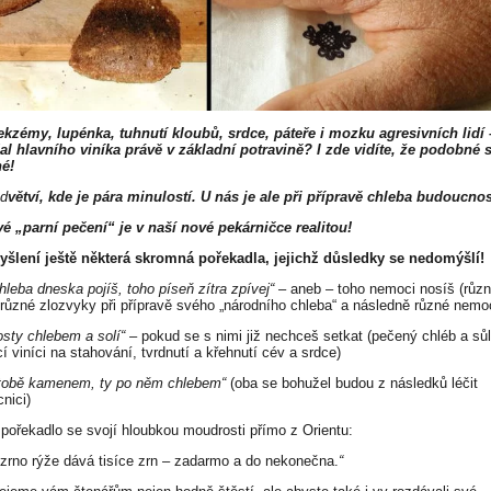
kzémy, lupénka, tuhnutí kloubů, srdce, páteře i mozku agresivních lidí
al hlavního viníka právě v základní potravině? I zde vidíte, že podobné s
é!
d
větví, kde je pára minulostí. U nás je ale při přípravě chleba budoucno
é „parní pečení“ je v naší nové pekárničce realitou!
šlení ještě některá skromná pořekadla, jejichž důsledky se nedomýšlí!
hleba dneska pojíš, toho píseň zítra zpívej“
– aneb – toho nemoci nosíš (růz
 různé zlozvyky při přípravě svého „národního chleba“ a následně různé nemo
osty chlebem a solí“
– pokud se s nimi již nechceš setkat (pečený chléb a sůl
í viníci na stahování, tvrdnutí a křehnutí cév a srdce)
tobě kamenem, ty po něm chlebem“
(oba se bohužel budou z následků léčit
nici)
 pořekadlo se svojí hloubkou moudrosti přímo z Orientu:
 zrno rýže dává tisíce zrn – zadarmo a do nekonečna.
“