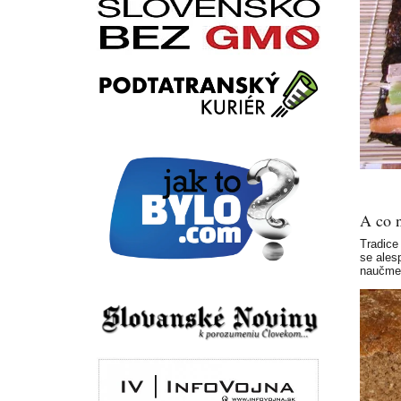
A co 
Tradice
se ales
naučme 