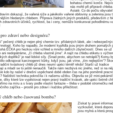
bohatou chemií konče. Nejví
nás mohli při přípravě chleba
Asiaté. Co do počtu obyvatel 
ravím dokazují, že vařená rýže a jakékoliv vařené obiloviny a zelenina jsou 
lnějším hledaným chlebem. Příprava žádných jiných produktů, především z hl
h zdravotních účinků, rychlosti, ba i ceny, nemůže konkurovat pohodlnému v
!
pro zdraví nebo designéra?
í“ pečený chléb je nejen plný chemie tzv. přídatných látek, ale i nebezpečných
chnologií. Koho by napadlo, že moderní kypřidla jsou jiným druhem pomalých 
ohá ÉČKA pro hezkou vůni vzhled a mnoho dalších zbytečností. Dnes se už
 ani nedopátráme, „čí chleba vlastně jíme“. A najít na chlebu etiketu s výčte
kých doplňků“ je nad lidské síly. (Snad proto, abychom se netrápili?) Komu b
tělo odkrajovat karcinogenní kůrky, když jsou, jak víme, „tím nejlepším“? Ško
tradiční kváskový chléb již dnes neumí upéci téměř nikdo! Starší už tradice
ají a mladí se to ještě nenaučili. Takže nám nezbývá nic jiného, než si na něj
le kdo by našel v dnešní uspěchané době obden čas na jeho poměrně pracn
u? Naštěstí technika pokročila i k našemu užitku. Objevila se již mini-pekárni
e, díky které lze vypěstovat nejen pravý tradiční kvásek, ale upéci šetrně ch
přímo na míru a s tvary podle vlastní fantazie – třeba v podobě stromečku ne
čního zajíčka – prostě pro zdraví i každou příležitost.
ý chléb nebo časovaná bomba?
Získat ty pravé informa
vyzkoušet, která dopor
jsou mylná a která pros