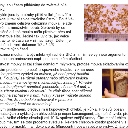
uby jsou často přidávány do zvětralé bílé
ky.
kle jsou tyto otruby příliš velké „řezavé“ a
ozují tak sliznice trávícího ústrojí. Používá-li
pro změnu celistvá celozrnná mouka, je zde
blém s množstvím otrub. Správně by se
ničná a žitná mouka měla přesívat přes asi
metrové síto. Jedině tak uvidíte, jak velké
travitelné části se v ní nacházejí. Dětem je
dné odstranit dokonce 1/2 až 2/3
travitelných částí.
ozrnná mouka má být mletá výhradně z BIO zrn. Tím se vyhnete argumentu, 
rchu kontaminovaná např. po chemickém ošetření.
stvost mouky si zajistíme domácím mlýnkem, protože mouka skladováním ox
ším problémem je použití správného kvásku.
To, co dnes
šina pekáren vydává za kvásek, již není pravý tradiční
s. Používají se různé startéry nebo oživování kvásku
snicemi – samozřejmě s „chemickými zásahy“. Přírodní
sek lze připravit poměrně jednoduše, během 3-4 dnů, a
e zůstat kvalitní i desetiletí. Je však třeba znát některé
ady na zacházení s ním. Pravý kvásek můžete snadno
zit i tím, že ho budete uchovávat v prostoru
vasnicemi, které ho kontaminují.
kým problémem, především u kupovaných chlebů, je kůrka. Pro svůj obsah
matických a cyklických uhlovodíků je nejen karcinogenní, ale i příliš tvrdá, př
hká. Velké chleby obsahují asi 10 % spálené vnější vrstvy. Čím menší chléb
oupíme, tím se toto procento zvětšuje. Některé chlebové kostky (pečené v si
ových formách), mají dokonce až 50procentní obsah spečené vrstvy. Znáte p