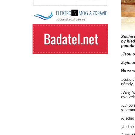
Suché e
by hled
podobn
„
Jsou o
Zajímav
Na zamy
„Koho c
národy,
„Vítej h
dva velc
„On po 
v nemoc
A jedno
„
Jediné