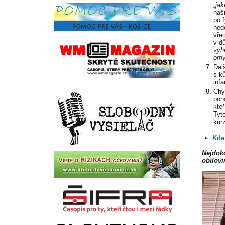
„ja
naš
po 
ned
vře
v d
vyh
omy
Dal
s k
inf
Chy
poh
kte
Tyt
kur
Kde
Nejdoko
obilovi