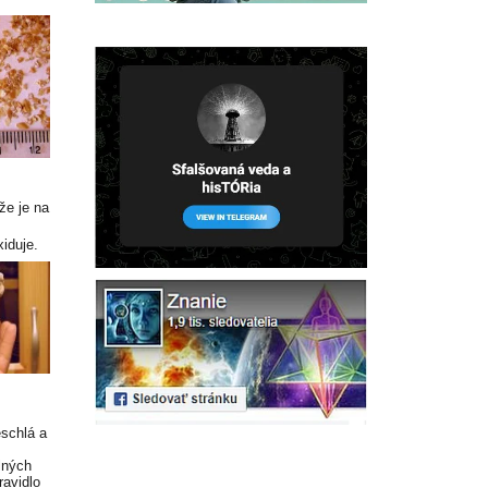
že je na
iduje.
eschlá a
lných
ravidlo