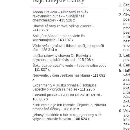
Otr
mou
Anona Graviola – Přirozený zabiják
Obvy
rakovinných buněk – Silnější než
pošk
chemoterapie?
- 435 528 x
se 
Hlavné zásady zdravej výživy v kocke
-
pro
241 879 x
pše
Šokujúce Video! …alebo viete čo
mili
konzumujete?
- 143 107 x
nes
vho
Vědci vyfotografovali lidskou duši, jak opouští
nes
tělo
- 128 314 x
Cel
Liečba rakoviny stravou Dr. Budwig a
pov
psychosomatické súvislosti
- 115 108 x
Čer
Šokujúca „pravda“ o vode – liečenie pitím vody
- 111 837 x
Dal
vět
Neuveríte, v čom všetkom nás klamú
- 111 692
kva
x
kva
Experimenty v Rusku prinášajú šokujúce
kvá
úspechy o ktorých sa nepíše
- 111 225 x
můž
Červená pilulka – GLOBÁLNÍ PROBUZENÍ
-
zás
108 687 x
zka
Kurkuma nie je len korenie. Objavte jej zdraviu
s k
prospešné účinky
- 108 616 x
Vel
„Vírusy“, baktérie a iné mikroorganizmy a ich
aro
vplyv na zdravie človeka
- 106 624 x
kře
zak
kov