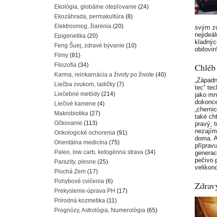
Ekológia, globálne otepľovanie
(24)
Ekozáhrada, permakultúra
(8)
Elektrosmog, žiarenia
(20)
svým zd
nejideá
Epigenetika
(20)
kladnýc
Feng Šuej, zdravé bývanie
(10)
obilovin
Filmy
(81)
Filozofia
(34)
Chléb 
Karma, reinkarnácia a životy po živote
(40)
„Západn
Liečba zvukom, ladičky
(7)
tec“ te
Liečebné metódy
(214)
jako mn
dokonce
Liečivé kamene
(4)
„chemic
Makrobiotika
(27)
také ch
Očkovanie
(113)
pravý, 
nezajím
Onkologické ochorenia
(91)
doma. A
Orientálna medicína
(75)
příprav
Paleo, low carb, ketogénna strava
(34)
generac
pečivo 
Parazity, plesne
(25)
velikono
Plochá Zem
(17)
Pohybové cvičenia
(6)
Zdrav
Prekyslenie-úprava PH
(17)
Prírodná kozmetika
(11)
Prognózy, Astrológia, Numerológia
(65)