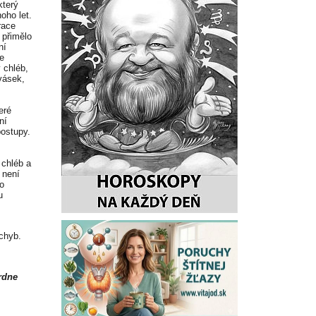
který
oho let.
race
 přimělo
ní
e
 chléb,
vásek,
.
eré
ní
postupy.
 chléb a
 není
co
u
 chyb.
rdne