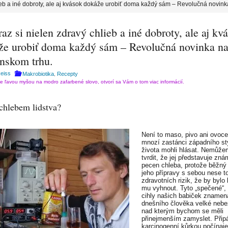
lieb a iné dobroty, ale aj kvások dokáže urobiť doma každý sám – Revolučná novink
az si nielen zdravý chlieb a iné dobroty, ale aj kv
že urobiť doma každý sám – Revolučná novinka n
enskom trhu.
eiss
Makrobiotika
Recepty
,
te ľavou myšou na modro zafarbené slovo, otvorí sa Vám o tom viac informácií.
chlebem lidstva?
Není to maso, pivo ani ovoce
mnozí zastánci západního st
života mohli hlásat. Nemůže
tvrdit, že jej představuje zn
pecen chleba, protože běžný
jeho přípravy s sebou nese to
zdravotních rizik, že by bylo
mu vyhnout. Tyto „spečené“, 
cihly našich babiček znamena
dnešního člověka velké nebe
nad kterým bychom se měli
přinejmenším zamyslet. Přip
karcinogenní kůrkou počínaje