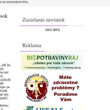
a na slovenskom trhu.
ások
Zasielanie noviniek
a
VIAC INFO
Reklama
, jak by
ylu
me ani
ámý
 způsob
lik
 lépe se
tvrdé
jí pro
zpečí,
álenou
 a