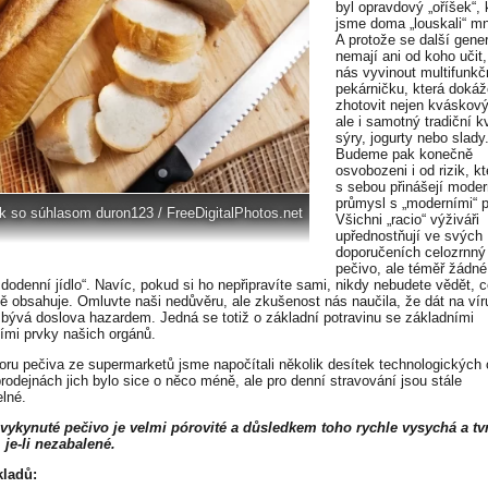
byl opravdový „oříšek“, 
jsme doma „louskali“ mn
A protože se další gene
nemají ani od koho učit,
nás vyvinout multifunkč
pekárničku, která dokáž
zhotovit nejen kváskový
ale i samotný tradiční k
sýry, jogurty nebo slady
Budeme pak konečně
osvobozeni i od rizik, kt
s sebou přinášejí moder
průmysl s „moderními“ 
k so súhlasom duron123 / FreeDigitalPhotos.net
Všichni „racio“ výživáři
upřednostňují ve svých
doporučeních celozrnný
pečivo, ale téměř žádné
ždodenní jídlo“. Navíc, pokud si ho nepřipravíte sami, nikdy nebudete vědět, 
ě obsahuje. Omluvte naši nedůvěru, ale zkušenost nás naučila, že dát na vír
 bývá doslova hazardem. Jedná se totiž o základní potravinu se základními
ími prvky našich orgánů.
boru pečiva ze supermarketů jsme napočítali několik desítek technologických
rodejnách jich bylo sice o něco méně, ale pro denní stravování jsou stále
elné.
vykynuté pečivo je velmi pórovité a důsledkem toho rychle vysychá a tv
, je-li nezabalené.
kladů: