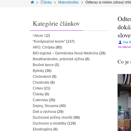
Články
Makrobiotika
Odteraz si nielen zdravý ch
Odter
Kategórie článkov
doká
slov
! Akcie !
(2)
"Konšpiračné teórie"
(137)
Ota R
ARO, Chrípka
(80)
Ak klikne
BIO-logická – Germánska Nová Medicína
(28)
Breathariánstvo, pránická výživa
(6)
Co je 
Brušné tance
(5)
Bylinky
(36)
Cholesterol
(9)
Chudnutie
(8)
Cirkev
(21)
Články
(6)
Cukrovka
(26)
Dejiny, Slovania
(40)
Deti a výchova
(29)
Duchovné príčiny chorôb
(98)
Duchovno a modlitby
(129)
Ekodrogéria
(6)