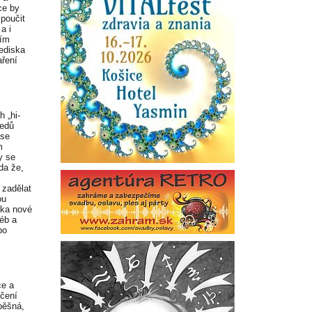
ce by
 poučit
a i
tím
ediska
aření
 „hi-
jedů
 se
m
y se
da že,
 zadělat
ou
čka nové
léb a
bo
ce a
učení
pěšná,