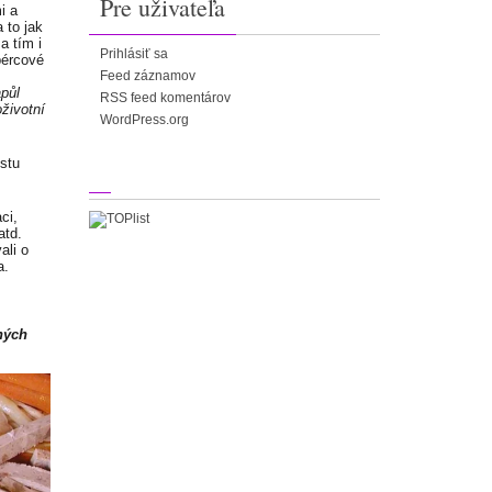
Pre uživateľa
i a
 to jak
a tím i
Prihlásiť sa
bércové
Feed záznamov
apůl
RSS feed komentárov
životní
WordPress.org
ůstu
ci,
atd.
ali o
a.
ných