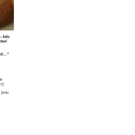
 – kdo
taví
stí…“
né
ci)
 jsou