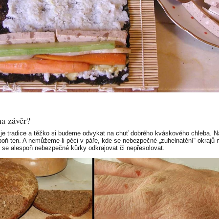
na závěr?
 je tradice a těžko si budeme odvykat na chuť dobrého kváskového chleba. 
poň ten. A nemůžeme-li péci v páře, kde se nebezpečné „zuhelnatění“ okrajů n
se alespoň nebezpečné kůrky odkrajovat či nepřesolovat.