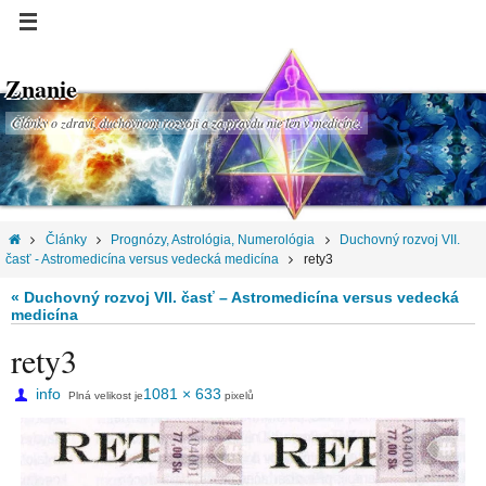
Znanie
Články o zdraví, duchovnom rozvoji a za pravdu nie len v medicíne.
Články
Prognózy, Astrológia, Numerológia
Duchovný rozvoj VII.
časť - Astromedicína versus vedecká medicína
rety3
« Duchovný rozvoj VII. časť – Astromedicína versus vedecká
medicína
rety3
info
1081 × 633
Plná velikost je
pixelů