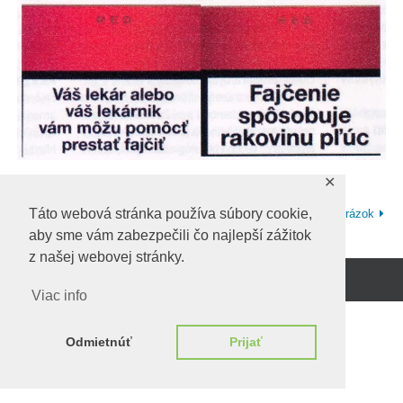
✕
Táto webová stránka používa súbory cookie,
Predchadzajúci obrázok
Ďalší obrázok
aby sme vám zabezpečili čo najlepší zážitok
z našej webovej stránky.
Beží na
WordPress.
Viac info
Odmietnúť
Prijať