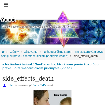
Znanie
Články o zdraví, duchovnom rozvoji a za pravdu nie len v medicíne.
Články
Očkovanie
Nežiaduci účinok: Smrť - kniha, ktorá vám povie
šokujúcu pravdu o farmaceutickom priemysle (video)
side_effects_death
« Nežiaduci účinok: Smrť – kniha, ktorá vám povie šokujúcu
pravdu o farmaceutickom priemysle (video)
side_effects_death
info
162 × 245
Plná velikost je
pixelů