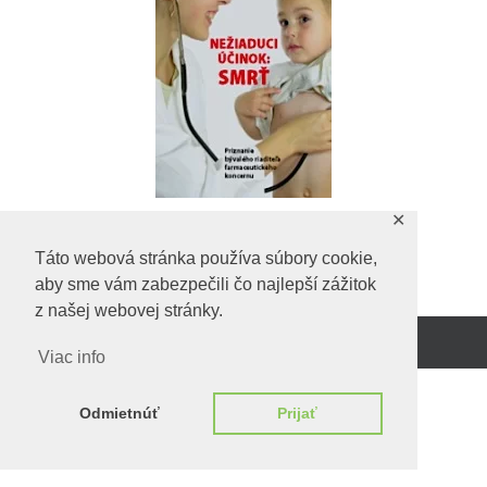
✕
Táto webová stránka používa súbory cookie,
Predchadzajúci obrázok
aby sme vám zabezpečili čo najlepší zážitok
z našej webovej stránky.
Beží na
WordPress.
Viac info
Odmietnúť
Prijať