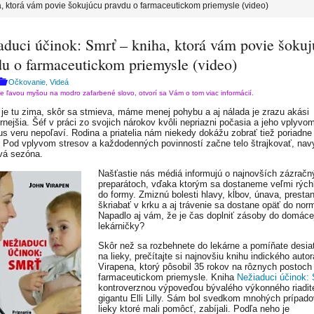
a, ktorá vám povie šokujúcu pravdu o farmaceutickom priemysle (video)
aduci účinok: Smrť – kniha, ktorá vám povie šoku
du o farmaceutickom priemysle (video)
Očkovanie
Videá
,
te ľavou myšou na modro zafarbené slovo, otvorí sa Vám o tom viac informácií.
je tu zima, skôr sa stmieva, máme menej pohybu a aj nálada je zrazu akási
nejšia. Šéf v práci zo svojich nárokov kvôli nepriazni počasia a jeho vplyvo
us veru nepoľaví. Rodina a priatelia nám niekedy dokážu zobrať tiež poriadne
. Pod vplyvom stresov a každodenných povinností začne telo štrajkovať, navy
vá sezóna.
Našťastie nás médiá informujú o najnovších zázračn
preparátoch, vďaka ktorým sa dostaneme veľmi rých
do formy. Zmiznú bolesti hlavy, kĺbov, únava, presta
škriabať v krku a aj trávenie sa dostane opäť do nor
Napadlo aj vám, že je čas doplniť zásoby do domáce
lekárničky?
Skôr než sa rozbehnete do lekárne a pomíňate desia
na lieky, prečítajte si najnovšiu knihu indického auto
Virapena, ktorý pôsobil 35 rokov na rôznych postoch
farmaceutickom priemysle. Kniha
Nežiaduci účinok:
kontroverznou výpoveďou bývalého výkonného riadit
gigantu Elli Lilly. Sám bol svedkom mnohých prípado
lieky ktoré mali pomôcť, zabíjali. Podľa neho je