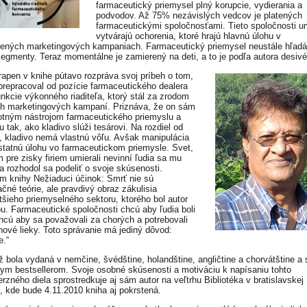
farmaceutický priemysel plný korupcie, vydierania a
podvodov. Až 75% nezávislých vedcov je platených
farmaceutickými spoločnosťami. Tieto spoločnosti u
vytvárajú ochorenia, ktoré hrajú hlavnú úlohu v
ených marketingových kampaniach. Farmaceutický priemysel neustále hľad
segmenty. Teraz momentálne je zamierený na deti, a to je podľa autora desivé
rapen v knihe pútavo rozpráva svoj príbeh o tom,
prepracoval od pozície farmaceutického dealera
unkcie výkonného riaditeľa, ktorý stál za zrodom
 marketingových kampaní. Priznáva, že on sám
otným nástrojom farmaceutického priemyslu a
u tak, ako kladivo slúži tesárovi. Na rozdiel od
, kladivo nemá vlastnú vôľu. Avšak manipulácia
statnú úlohu vo farmaceutickom priemysle. Svet,
m pre zisky firiem umierali nevinní ľudia sa mu
 a rozhodol sa podeliť o svoje skúsenosti.
 knihy Nežiaduci účinok: Smrť nie sú
čné teórie, ale pravdivý obraz zákulisia
tšieho priemyselného sektoru, ktorého bol autor
u. Farmaceutické spoločnosti chcú aby ľudia boli
chcú aby sa považovali za chorých a potrebovali
nové lieky. Toto správanie má jediný dôvod:
e.“
ž bola vydaná v nemčine, švédštine, holandštine, angličtine a chorvátštine a 
ym bestsellerom. Svoje osobné skúsenosti a motiváciu k napísaniu tohto
erzného diela sprostredkuje aj sám autor na veľtrhu Bibliotéka v bratislavskej
, kde bude 4.11.2010 kniha aj pokrstená.