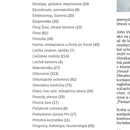
Ekológia, globálne otepľovanie
(24)
Ekozáhrada, permakultúra
(8)
Elektrosmog, žiarenia
(20)
premysl
Epigenetika
(20)
trhové 
Feng Šuej, zdravé bývanie
(10)
John Vi
Filmy
(81)
ako sa 
Filozofia
(34)
až do f
Karma, reinkarnácia a životy po živote
(40)
mnohých
bol och
Liečba zvukom, ladičky
(7)
slúžil m
Liečebné metódy
(214)
človeka
Liečivé kamene
(4)
hrá pod
v ktoro
Makrobiotika
(27)
zhnusil
Očkovanie
(113)
Obsahom
Onkologické ochorenia
(91)
konšpira
najboha
Orientálna medicína
(75)
súčasťo
Paleo, low carb, ketogénna strava
(34)
chorí, 
Parazity, plesne
(25)
nové a 
„Peniaz
Plochá Zem
(17)
Pohybové cvičenia
(6)
Kniha u
európsk
Prekyslenie-úprava PH
(17)
kontrov
Prírodná kozmetika
(11)
Inchebe
Prognózy, Astrológia, Numerológia
(65)