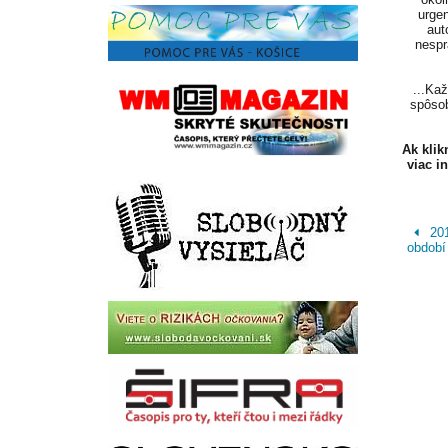
urgen
aut
nespr
...Ka
spôsob
Ak kli
viac i
201
období