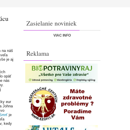
júcu
Zasielanie noviniek
VIAC INFO
m na náš
Reklama
 veľa
še je aj
ých
lo opäť
ne nás
my.
j
tky eur
ra Johna
 vo
 Smrť
je
eľa
v, kedy