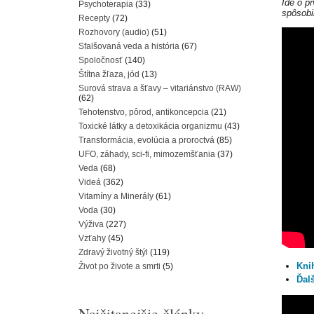
Ide o p
Psychoterapia
(33)
spôsobil
Recepty
(72)
Rozhovory (audio)
(51)
Sfalšovaná veda a história
(67)
Spoločnosť
(140)
Štítna žľaza, jód
(13)
Surová strava a šťavy – vitariánstvo (RAW)
(62)
Tehotenstvo, pôrod, antikoncepcia
(21)
Toxické látky a detoxikácia organizmu
(43)
Transformácia, evolúcia a proroctvá
(85)
UFO, záhady, sci-fi, mimozemšťania
(37)
Veda
(68)
Videá
(362)
Vitamíny a Minerály
(61)
Voda
(30)
Výživa
(227)
Vzťahy
(45)
Zdravý životný štýl
(119)
Kni
Život po živote a smrti
(5)
Ďal
Najčitanejšie články