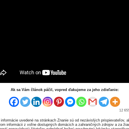
Ak sa Vám článok páčil, vopred ďakujeme za jeho zdieľanie:
12 655
informácie uvedené na stránkach Znanie sú od nezávislých prispievateľov, a
om informácii z voľne dostupných domácich a zahraničných zdrojov a za ži
ností nenavádzajú čitateľov nahrádzať bežnú nevyhnutnú lekársku starostlivos