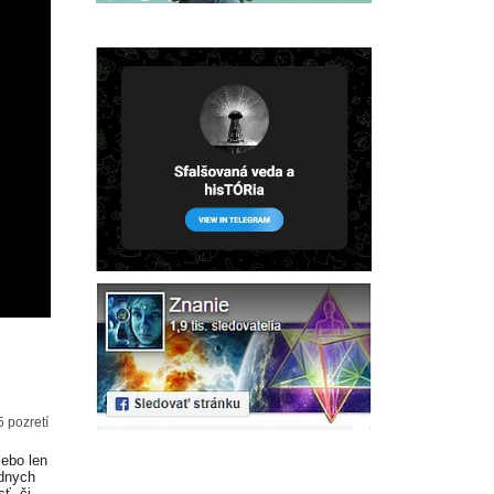
 pozretí
lebo len
adnych
ť, či