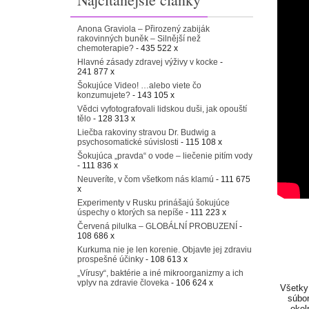
Anona Graviola – Přirozený zabiják
rakovinných buněk – Silnější než
chemoterapie?
- 435 522 x
Hlavné zásady zdravej výživy v kocke
-
241 877 x
Šokujúce Video! …alebo viete čo
konzumujete?
- 143 105 x
Vědci vyfotografovali lidskou duši, jak opouští
tělo
- 128 313 x
Liečba rakoviny stravou Dr. Budwig a
psychosomatické súvislosti
- 115 108 x
Šokujúca „pravda“ o vode – liečenie pitím vody
- 111 836 x
Neuveríte, v čom všetkom nás klamú
- 111 675
x
Experimenty v Rusku prinášajú šokujúce
úspechy o ktorých sa nepíše
- 111 223 x
Červená pilulka – GLOBÁLNÍ PROBUZENÍ
-
108 686 x
Kurkuma nie je len korenie. Objavte jej zdraviu
prospešné účinky
- 108 613 x
„Vírusy“, baktérie a iné mikroorganizmy a ich
vplyv na zdravie človeka
- 106 624 x
Všetky 
súbor
okol