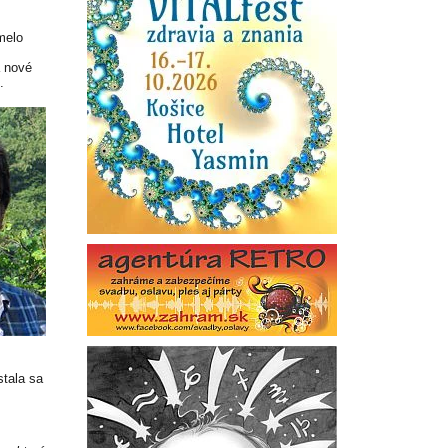
melo
á nové
.
stala sa