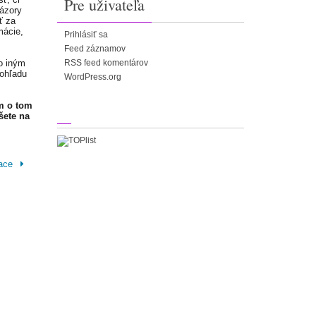
Pre uživateľa
Názory
ť za
mácie,
Prihlásiť sa
Feed záznamov
o iným
RSS feed komentárov
 ohľadu
WordPress.org
m o tom
šete na
mace