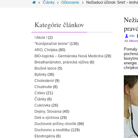
Články
Očkovanie
Nežiaduci účinok: Smrť – knih
Neži
Kategórie článkov
prav
info
! Akcie !
(2)
Ak klikne
"Konšpiračné teórie"
(136)
Pomaly 
ARO, Chrípka
(80)
pochmúr
BIO-logická – Germánska Nová Medicína
(28)
biorytm
Breathariánstvo, pránická výživa
(6)
energie
chrípko
Brušné tance
(5)
Bylinky
(36)
Cholesterol
(9)
Chudnutie
(8)
Cirkev
(21)
Články
(6)
Cukrovka
(26)
Dejiny, Slovania
(40)
Deti a výchova
(29)
Duchovné príčiny chorôb
(98)
Duchovno a modlitby
(129)
Ekodrogéria
(6)