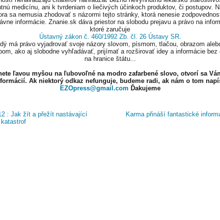
tnú medicínu, ani k tvrdeniam o liečivých účinkoch produktov, či postupov. 
ora sa nemusia zhodovať s názormi tejto stránky, ktorá nenesie zodpovednos
ávne informácie. Znanie.sk dáva priestor na slobodu prejavu a právo na infor
ktoré zaručuje
Ústavný zákon č. 460/1992 Zb. čl. 26 Ústavy SR
.
ždý má právo vyjadrovať svoje názory slovom, písmom, tlačou, obrazom aleb
om, ako aj slobodne vyhľadávať, prijímať a rozširovať idey a informácie bez
na hranice štátu...
knete ľavou myšou na ľubovoľné na modro zafarbené slovo, otvorí sa Vá
nformácií. Ak niektorý odkaz nefunguje, budeme radi, ak nám o tom napí
EZOpress@gmail.com
Ďakujeme
2 : Jak žít a přežít nastávající
Karma přináší fantastické infor
 katastrof