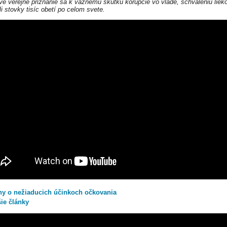
rvé verejné priznanie sa k vážnemu skutku korupcie vo vláde, schváleniu lieko
i stovky tisíc obetí po celom svete.
hy o nežiaducich účinkoch očkovania
šie články