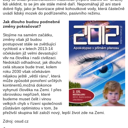
lidi uklidnit, to se jim ale stále méně daří. Nepomáhají již ani staré
dobré fígly, jako je fluorizace pitné kohoutkové vody, která částečně
uvádí lidský mozek do podřízeného, pasivního režimu.
Jak dlouho budou podnebné
změny pokračovat?
Stojíme na samém začátku,
změny však již budou
postupovat stále se zvětšující
rychlostí a v letech 2013-14
očekávám již velmi devastující
vliv na člověka i naši civilizaci.
Nedokáži odhadnout, jak dlouho
celá situace bude trvat, kolem
roku 2030 však očekávám
nějakou ještě „větší ránu“, která
může způsobit ponoření určitých
kontinentů,možná dokonce
vyhynutí člověka na Zemi. I přes
obrovskou nepřízeň, které
budeme muset čelit i vinou
velkých chyb v řízení společnosti
zůstávám optimistou v tom, že
přeživší skupina lidí založí nový, lepší život zde na Zemi.
Zdroj: osud.cz