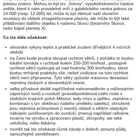
jistotou známo. Mohou to být tzv. „fotony“, vysokofrekvenční částice
světla, které k nám pravidelně míří z galaktického centra jednou za
24.000 (resp. 12.000) let, může to být vlétnutí naší sluneční
soustavy do oblasti zmagnetizované plazmy, ale může to být také
přibližování dalšího objektu k našemu Slunci (binárního Slunce,
nebo bájné planety X).
Co lze dále očekávat:
obrovské výkyvy teplot a praktické zrušení dřívějších 4 ročních
období
na Zemi bude prudce stoupat rychlost větrů, z počátku to budou
lokální tornáda v rychlosti kolem 150-200 km/hod., postupně
rychlost větrů vystoupá až nad hodnoty 300 km/hodinu, které
budou strhávat prakticky vše, neboť civilizace na tuto rychlost
větrů není připravena. Tyto větry způsobí masovou devastaci
zejména českých a slovenských vesnic.
velké přívalové deště zapříčiněné nahromaděním a odčerpáním
záporných iontů z ovzduší (pravděpodobnost ostře roste s
obdobím krajních poloh Měsíce, tedy nóvu a úplňku, zejména v
kombinací s tzv. deklinací našeho umělého satelitu), ohrožené
jsou zejména průmyslové (i menší) oblasti s větším statickým
nábojem uvolňovaným do ovzduší, jmenuji například rafinérie,
továrny na výrobu a zpracování plastů, zbrojovky, ale také
celulózky, nebo tiskárny.
rovněž tak lze očekávat různé závaly v dolech, posuny půdy,
samozřejmě zemětřesení.