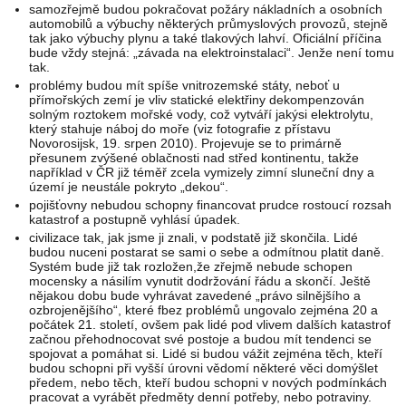
samozřejmě budou pokračovat požáry nákladních a osobních
automobilů a výbuchy některých průmyslových provozů, stejně
tak jako výbuchy plynu a také tlakových lahví. Oficiální příčina
bude vždy stejná: „závada na elektroinstalaci“. Jenže není tomu
tak.
problémy budou mít spíše vnitrozemské státy, neboť u
přímořských zemí je vliv statické elektřiny dekompenzován
solným roztokem mořské vody, což vytváří jakýsi elektrolytu,
který stahuje náboj do moře (viz fotografie z přístavu
Novorosijsk, 19. srpen 2010). Projevuje se to primárně
přesunem zvýšené oblačnosti nad střed kontinentu, takže
například v ČR již téměř zcela vymizely zimní sluneční dny a
území je neustále pokryto „dekou“.
pojišťovny nebudou schopny financovat prudce rostoucí rozsah
katastrof a postupně vyhlásí úpadek.
civilizace tak, jak jsme ji znali, v podstatě již skončila. Lidé
budou nuceni postarat se sami o sebe a odmítnou platit daně.
Systém bude již tak rozložen,že zřejmě nebude schopen
mocensky a násilím vynutit dodržování řádu a skončí. Ještě
nějakou dobu bude vyhrávat zavedené „právo silnějšího a
ozbrojenějšího“, které fbez problémů ungovalo zejména 20 a
počátek 21. století, ovšem pak lidé pod vlivem dalších katastrof
začnou přehodnocovat své postoje a budou mít tendenci se
spojovat a pomáhat si. Lidé si budou vážit zejména těch, kteří
budou schopni při vyšší úrovni vědomí některé věci domýšlet
předem, nebo těch, kteří budou schopni v nových podmínkách
pracovat a vyrábět předměty denní potřeby, nebo potraviny.