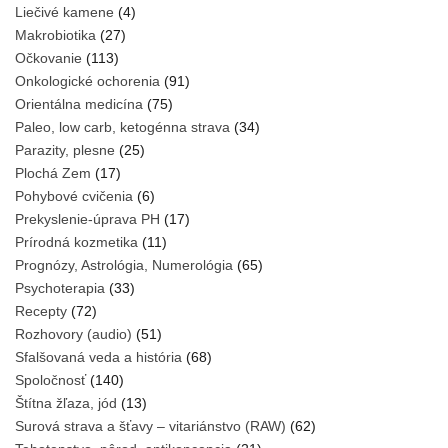
Liečivé kamene
(4)
Makrobiotika
(27)
Očkovanie
(113)
Onkologické ochorenia
(91)
Orientálna medicína
(75)
Paleo, low carb, ketogénna strava
(34)
Parazity, plesne
(25)
Plochá Zem
(17)
Pohybové cvičenia
(6)
Prekyslenie-úprava PH
(17)
Prírodná kozmetika
(11)
Prognózy, Astrológia, Numerológia
(65)
Psychoterapia
(33)
Recepty
(72)
Rozhovory (audio)
(51)
Sfalšovaná veda a história
(68)
Spoločnosť
(140)
Štítna žľaza, jód
(13)
Surová strava a šťavy – vitariánstvo (RAW)
(62)