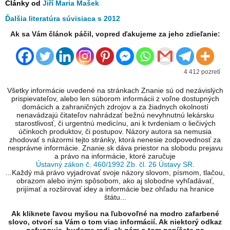
Články od
Jiří Maria Mašek
Ďalšia literatúra súvisiaca s 2012
Ak sa Vám článok páčil, vopred ďakujeme za jeho zdieľanie:
4 412 pozretí
Všetky informácie uvedené na stránkach Znanie sú od nezávislých
prispievateľov, alebo len súborom informácii z voľne dostupných
domácich a zahraničných zdrojov a za žiadnych okolností
nenavádzajú čitateľov nahrádzať bežnú nevyhnutnú lekársku
starostlivosť, či urgentnú medicínu, ani k tvrdeniam o liečivých
účinkoch produktov, či postupov. Názory autora sa nemusia
zhodovať s názormi tejto stránky, ktorá nenesie zodpovednosť za
nesprávne informácie. Znanie.sk dáva priestor na slobodu prejavu
a právo na informácie, ktoré zaručuje
Ústavný zákon č. 460/1992 Zb. čl. 26 Ústavy SR
.
...Každý má právo vyjadrovať svoje názory slovom, písmom, tlačou,
obrazom alebo iným spôsobom, ako aj slobodne vyhľadávať,
prijímať a rozširovať idey a informácie bez ohľadu na hranice
štátu...
Ak kliknete ľavou myšou na ľubovoľné na modro zafarbené
slovo, otvorí sa Vám o tom viac informácií. Ak niektorý odkaz