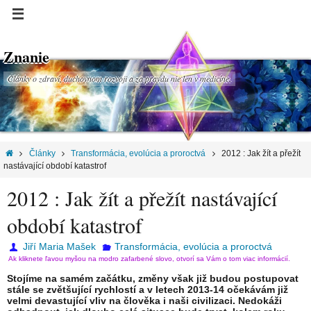
Znanie
Články o zdraví, duchovnom rozvoji a za pravdu nie len v medicíne.
Články
Transformácia, evolúcia a proroctvá
2012 : Jak žít a přežít
nastávající období katastrof
2012 : Jak žít a přežít nastávající
období katastrof
Jiří Maria Mašek
Transformácia, evolúcia a proroctvá
Ak kliknete ľavou myšou na modro zafarbené slovo, otvorí sa Vám o tom viac informácií.
Stojíme na samém začátku, změny však již budou postupovat
stále se zvětšující rychlostí a v letech 2013-14 očekávám již
velmi devastující vliv na člověka i naši civilizaci. Nedokáži