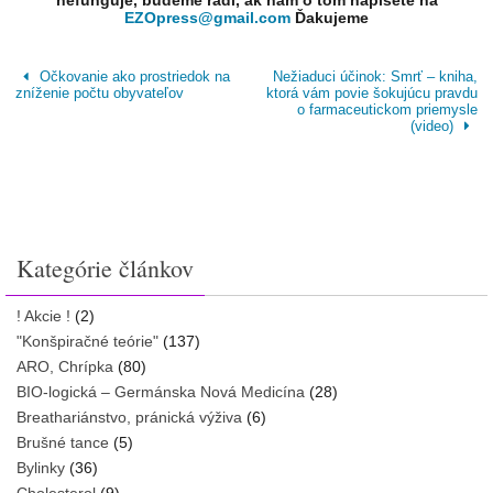
nefunguje, budeme radi, ak nám o tom napíšete na
EZOpress@gmail.com
Ďakujeme
Očkovanie ako prostriedok na
Nežiaduci účinok: Smrť – kniha,
zníženie počtu obyvateľov
ktorá vám povie šokujúcu pravdu
o farmaceutickom priemysle
(video)
Kategórie článkov
! Akcie !
(2)
"Konšpiračné teórie"
(137)
ARO, Chrípka
(80)
BIO-logická – Germánska Nová Medicína
(28)
Breathariánstvo, pránická výživa
(6)
Brušné tance
(5)
Bylinky
(36)