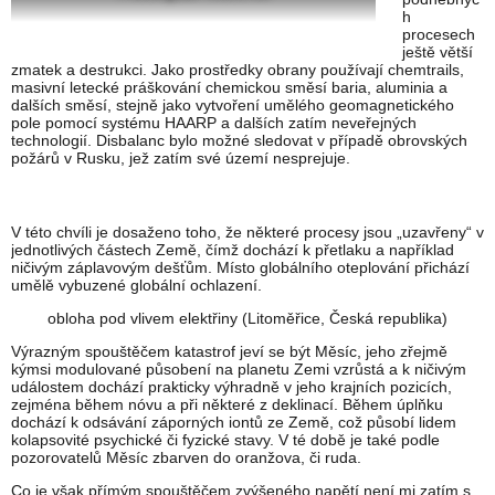
h
procesech
ještě větší
zmatek a destrukci. Jako prostředky obrany používají chemtrails,
masivní letecké práškování chemickou směsí baria, aluminia a
dalších směsí, stejně jako vytvoření umělého geomagnetického
pole pomocí systému HAARP a dalších zatím neveřejných
technologií. Disbalanc bylo možné sledovat v případě obrovských
požárů v Rusku, jež zatím své území nesprejuje.
V této chvíli je dosaženo toho, že některé procesy jsou „uzavřeny“ v
jednotlivých částech Země, čímž dochází k přetlaku a například
ničivým záplavovým dešťům. Místo globálního oteplování přichází
umělě vybuzené globální ochlazení.
obloha pod vlivem elektřiny (Litoměřice, Česká republika)
Výrazným spouštěčem katastrof jeví se být Měsíc, jeho zřejmě
kýmsi modulované působení na planetu Zemi vzrůstá a k ničivým
událostem dochází prakticky výhradně v jeho krajních pozicích,
zejména během nóvu a při některé z deklinací. Během úplňku
dochází k odsávání záporných iontů ze Země, což působí lidem
kolapsovité psychické či fyzické stavy. V té době je také podle
pozorovatelů Měsíc zbarven do oranžova, či ruda.
Co je však přímým spouštěčem zvýšeného napětí není mi zatím s