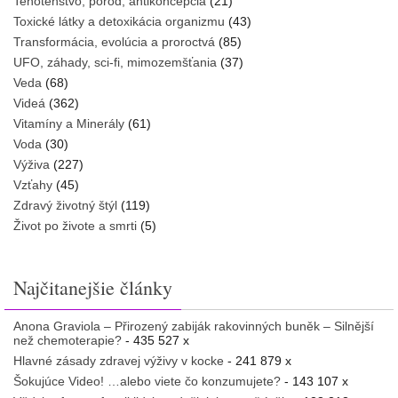
Tehotenstvo, pôrod, antikoncepcia
(21)
Toxické látky a detoxikácia organizmu
(43)
Transformácia, evolúcia a proroctvá
(85)
UFO, záhady, sci-fi, mimozemšťania
(37)
Veda
(68)
Videá
(362)
Vitamíny a Minerály
(61)
Voda
(30)
Výživa
(227)
Vzťahy
(45)
Zdravý životný štýl
(119)
Život po živote a smrti
(5)
Najčitanejšie články
Anona Graviola – Přirozený zabiják rakovinných buněk – Silnější
než chemoterapie?
- 435 527 x
Hlavné zásady zdravej výživy v kocke
- 241 879 x
Šokujúce Video! …alebo viete čo konzumujete?
- 143 107 x