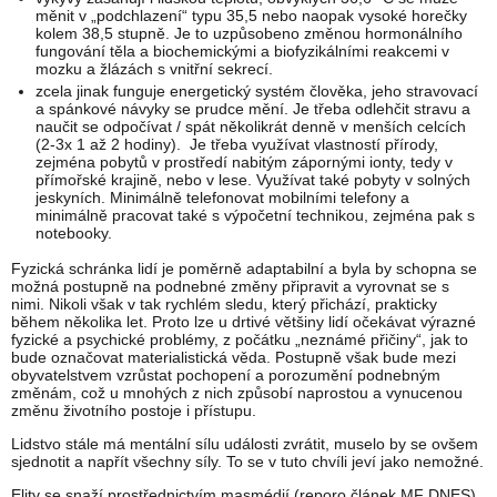
měnit v „podchlazení“ typu 35,5 nebo naopak vysoké horečky
kolem 38,5 stupně. Je to uzpůsobeno změnou hormonálního
fungování těla a biochemickými a biofyzikálními reakcemi v
mozku a žlázách s vnitřní sekrecí.
zcela jinak funguje energetický systém člověka, jeho stravovací
a spánkové návyky se prudce mění. Je třeba odlehčit stravu a
naučit se odpočívat / spát několikrát denně v menších celcích
(2-3x 1 až 2 hodiny). Je třeba využívat vlastností přírody,
zejména pobytů v prostředí nabitým zápornými ionty, tedy v
přímořské krajině, nebo v lese. Využívat také pobyty v solných
jeskyních. Minimálně telefonovat mobilními telefony a
minimálně pracovat také s výpočetní technikou, zejména pak s
notebooky.
Fyzická schránka lidí je poměrně adaptabilní a byla by schopna se
možná postupně na podnebné změny připravit a vyrovnat se s
nimi. Nikoli však v tak rychlém sledu, který přichází, prakticky
během několika let. Proto lze u drtivé většiny lidí očekávat výrazné
fyzické a psychické problémy, z počátku „neznámé přičiny“, jak to
bude označovat materialistická věda. Postupně však bude mezi
obyvatelstvem vzrůstat pochopení a porozumění podnebným
změnám, což u mnohých z nich způsobí naprostou a vynucenou
změnu životního postoje i přístupu.
Lidstvo stále má mentální sílu události zvrátit, muselo by se ovšem
sjednotit a napřít všechny síly. To se v tuto chvíli jeví jako nemožné.
Elity se snaží prostřednictvím masmédií (reporo článek MF DNES)