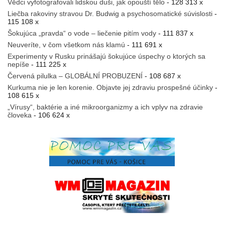
Vědci vyfotografovali lidskou duši, jak opouští tělo
- 128 313 x
Liečba rakoviny stravou Dr. Budwig a psychosomatické súvislosti
-
115 108 x
Šokujúca „pravda“ o vode – liečenie pitím vody
- 111 837 x
Neuveríte, v čom všetkom nás klamú
- 111 691 x
Experimenty v Rusku prinášajú šokujúce úspechy o ktorých sa
nepíše
- 111 225 x
Červená pilulka – GLOBÁLNÍ PROBUZENÍ
- 108 687 x
Kurkuma nie je len korenie. Objavte jej zdraviu prospešné účinky
-
108 615 x
„Vírusy“, baktérie a iné mikroorganizmy a ich vplyv na zdravie
človeka
- 106 624 x