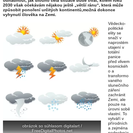
odhadnout, jak dlouho celá situace bude trvat, kolem roku
2030 však očekávám nějakou ještě „větší ránu“, která může
způsobit ponoření určitých kontinentů,možná dokonce
vyhynutí člověka na Zemi.
Vědecko-
politické
elity se
snaží v
naprostém
utajení v
totální
panice
před vlivem
kosmickéh
o a
transformo
vaného
slunečního
záření
zachránit
Zemi, ale
pouze na
úrovni sobě
vlastní. To
vytváří v
přírodních
obrázok so súhlasom digitalart /
a zejména
FreeDigitalPhotos.net
podnebnýc