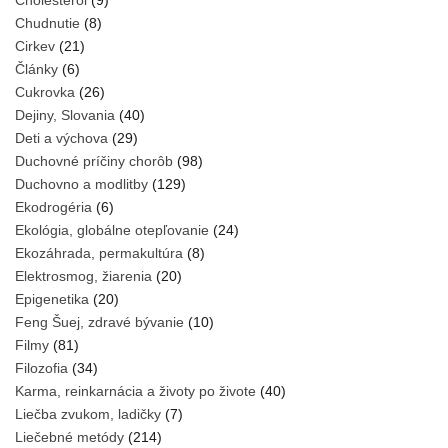
Cholesterol
(9)
Chudnutie
(8)
Cirkev
(21)
Články
(6)
Cukrovka
(26)
Dejiny, Slovania
(40)
Deti a výchova
(29)
Duchovné príčiny chorôb
(98)
Duchovno a modlitby
(129)
Ekodrogéria
(6)
Ekológia, globálne otepľovanie
(24)
Ekozáhrada, permakultúra
(8)
Elektrosmog, žiarenia
(20)
Epigenetika
(20)
Feng Šuej, zdravé bývanie
(10)
Filmy
(81)
Filozofia
(34)
Karma, reinkarnácia a životy po živote
(40)
Liečba zvukom, ladičky
(7)
Liečebné metódy
(214)