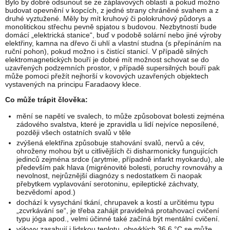
Bylo by dobré odsunout se ze záplavových oblastí a pokud možno
budovat opevnění v kopcích, z jedné strany chráněné svahem a z
druhé vyztužené. Měly by mít kruhový či polokruhový půdorys a
monolitickou střechu pevně spjatou s budovou. Nezbytností bude
domácí „elektrická stanice“, buď v podobě solární nebo jiné výroby
elektřiny, kamna na dřevo či uhlí a vlastní studna (s přepínáním na
ruční pohon), pokud možno i s čistící stanicí. V případě silných
elektromagnetických bouří je dobré mít možnost schovat se do
uzavřených podzemních prostor, v případě supersilných bouří pak
může pomoci přežít nejhorší v kovových uzavřených objektech
vystavených na principu Faradaovy klece.
Co může trápit člověka:
mění se napětí ve svalech, to může způsobovat bolesti zejména
zádového svalstva, které je zpravidla u lidí nejvíce neposílené,
později všech ostatních svalů v těle
zvýšená elektřina způsobuje stahování svalů, nervů a cév,
ohroženy mohou být u citlivějších či disharmonicky fungujících
jedinců zejména srdce (arytmie, případně infarkt myokardu), ale
především pak hlava (migrénovité bolesti, poruchy rovnováhy a
nevolnost, nejrůznější diagnózy s nedostatkem či naopak
přebytkem vyplavování serotoninu, epileptické záchvaty,
bezvědomí apod.)
dochází k vysychání tkání, chrupavek a kostí a určitému typu
„zcvrkávání se“, je třeba zahájit pravidelná protahovací cvičení
typu jóga apod., velmi účinné také začíná být mentální cvičení.
výkyvy zasahují i lidskou teplotu, obvyklých 36,6 °C se může