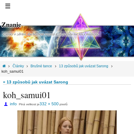
Znanie
Články o zdraví, duchovnom rozvoji a za pravdu nie len v medicíne.
Články
Brušné tance
13 způsobů jak uvázat Sarong
koh_samui01
« 13 způsobů jak uvázat Sarong
koh_samui01
info
332 × 500
Plná velikost je
pixelů