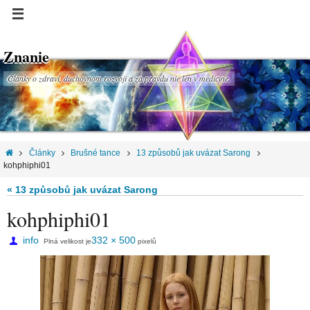
Znanie
Články o zdraví, duchovnom rozvoji a za pravdu nie len v medicíne.
Články
Brušné tance
13 způsobů jak uvázat Sarong
kohphiphi01
« 13 způsobů jak uvázat Sarong
kohphiphi01
info
332 × 500
Plná velikost je
pixelů