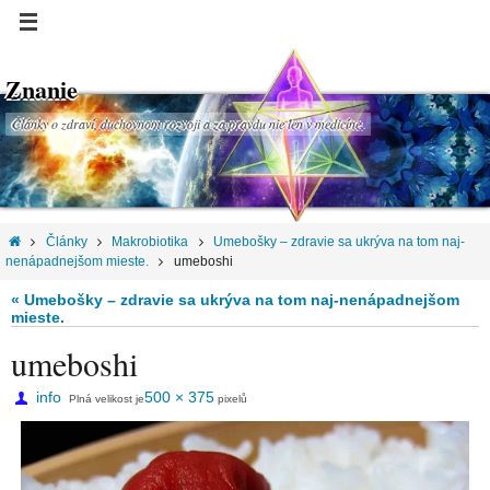
Znanie
Články o zdraví, duchovnom rozvoji a za pravdu nie len v medicíne.
Články
Makrobiotika
Umebošky – zdravie sa ukrýva na tom naj-
nenápadnejšom mieste.
umeboshi
« Umebošky – zdravie sa ukrýva na tom naj-nenápadnejšom
mieste.
umeboshi
info
500 × 375
Plná velikost je
pixelů