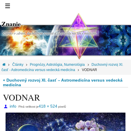
Znanie
Články o zdraví, duchovnom rozvoji a za pravdu nie len v medicíne.
Články
Prognózy, Astrológia, Numerológia
Duchovný rozvoj XI.
časť - Astromedicína versus vedecká medicína
VODNAR
« Duchovný rozvoj XI. časť – Astromedicína versus vedecká
medicína
VODNAR
info
418 × 524
Plná velikost je
pixelů