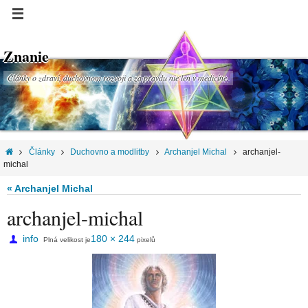
Znanie
Články o zdraví, duchovnom rozvoji a za pravdu nie len v medicíne.
Články
Duchovno a modlitby
Archanjel Michal
archanjel-
michal
« Archanjel Michal
archanjel-michal
info
180 × 244
Plná velikost je
pixelů