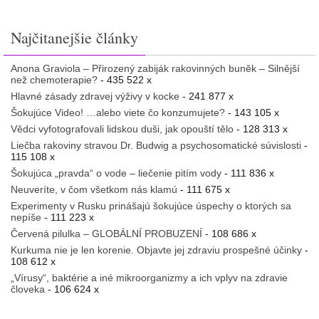
Najčitanejšie články
Anona Graviola – Přirozený zabiják rakovinných buněk – Silnější
než chemoterapie?
- 435 522 x
Hlavné zásady zdravej výživy v kocke
- 241 877 x
Šokujúce Video! …alebo viete čo konzumujete?
- 143 105 x
Vědci vyfotografovali lidskou duši, jak opouští tělo
- 128 313 x
Liečba rakoviny stravou Dr. Budwig a psychosomatické súvislosti
-
115 108 x
Šokujúca „pravda“ o vode – liečenie pitím vody
- 111 836 x
Neuveríte, v čom všetkom nás klamú
- 111 675 x
Experimenty v Rusku prinášajú šokujúce úspechy o ktorých sa
nepíše
- 111 223 x
Červená pilulka – GLOBÁLNÍ PROBUZENÍ
- 108 686 x
Kurkuma nie je len korenie. Objavte jej zdraviu prospešné účinky
-
108 612 x
„Vírusy“, baktérie a iné mikroorganizmy a ich vplyv na zdravie
človeka
- 106 624 x