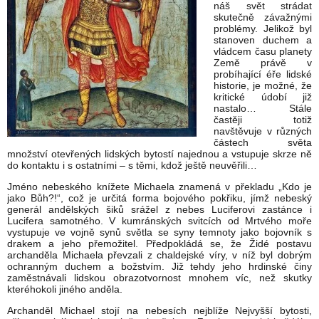
náš svět strádat
skutečně závažnými
problémy. Jelikož byl
stanoven duchem a
vládcem času planety
Země právě v
probíhající éře lidské
historie, je možné, že
kritické údobí již
nastalo… Stále
častěji totiž
navštěvuje v různých
částech světa
množství otevřených lidských bytostí najednou a vstupuje skrze ně
do kontaktu i s ostatními – s těmi, kdož ještě neuvěřili…
Jméno nebeského knížete Michaela znamená v překladu „Kdo je
jako Bůh?!“, což je určitá forma bojového pokřiku, jímž nebeský
generál andělských šiků srážel z nebes Luciferovi zastánce i
Lucifera samotného. V kumránských svitcích od Mrtvého moře
vystupuje ve vojně synů světla se syny temnoty jako bojovník s
drakem a jeho přemožitel. Předpokládá se, že Židé postavu
archanděla Michaela převzali z chaldejské víry, v níž byl dobrým
ochranným duchem a božstvím. Již tehdy jeho hrdinské činy
zaměstnávali lidskou obrazotvornost mnohem víc, než skutky
kteréhokoli jiného anděla.
Archanděl Michael stojí na nebesích nejblíže Nejvyšší bytosti,