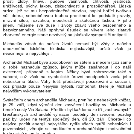
prosti zloby, hněvu, pudové vášnivosti, chtivosti, ješitnosti,
urážlivosti, pýchy, lakoty, ziskuchtivosti a prospěchářství. Lidská
srdce, jež se mu bezpodmínečně otevřou, naplní hořící tvořivou
vůlí dobra, sebeobětavou touhou proniknout ke podstatě pravdy,
mravní sílou, rozvahou, moudrostí a skutečnou láskou. V jeho
jménu můžeme své duše i životy zbavit všeho bezcenného a
bezvýznamného. Náš správný úsudek se vlivem jeho zlatavě
zbarvené energie stane nezávislý na jakékoliv sympatii či antipatii…
Michaelův zásah do našich životů nemusí být vždy z našeho
omezeného lidského hlediska nejlaskavější, určitě však je
neúčinnější a nejrychlejší.
Archanděl Michael bývá zpodobován se štítem a mečem (což samé
o sobě naznačuje způsob, jakým může zasáhnout i do naší
existence), případně s kopím. Někdy bývá zobrazován také s
vahami, což však na symbolické úrovni neodpovídá zcela jeho
nebeskému úkolu. Váhy totiž představují posuzování a souzení,
což připadá pouze Nejvyšší bytosti, rozhodnutí které je Michael
nejvyšším vykonavatelem.
Svátečním dnem archanděla Michaela, prvního z nebeských knížat,
je 29. září, kdysi výroční den zasvěcení baziliky sv. Michaela u
římské cesty Via Salaria. Předtím byl každému ze tří „zachovaných“
křesťanských archandělů vyhrazen osobitný den svěcení, později
pak byl určen na tentýž společný den, čili 29. září. Chcete-li co
nejvíce pocítit energii nejvyššího rytíře všech rytířů nebeských i
pozemských, věnujte se meditacím s archandělskými motivačními
texty právě v tomto termínu.