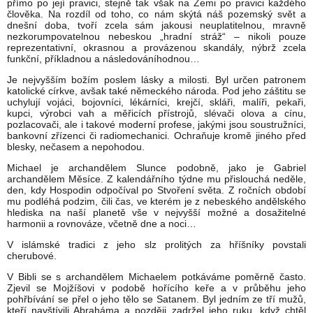
přímo po její pravici, stejně tak však na Zemi po pravici každého
člověka. Na rozdíl od toho, co nám skýtá náš pozemský svět a
dnešní doba, tvoří zcela sám jakousi neuplatitelnou, mravně
nezkorumpovatelnou nebeskou „hradní stráž“ – nikoli pouze
reprezentativní, okrasnou a provázenou skandály, nýbrž zcela
funkční, příkladnou a následováníhodnou…
Je nejvyšším božím poslem lásky a milosti. Byl určen patronem
katolické církve, avšak také německého národa. Pod jeho záštitu se
uchylují vojáci, bojovníci, lékárníci, krejčí, skláři, malíři, pekaři,
kupci, výrobci vah a měřicích přístrojů, slévači olova a cínu,
pozlacovači, ale i takové moderní profese, jakými jsou soustružníci,
bankovní zřízenci či radiomechanici. Ochraňuje kromě jiného před
blesky, nečasem a nepohodou.
Michael je archandělem Slunce podobně, jako je Gabriel
archandělem Měsíce. Z kalendářního týdne mu přislouchá neděle,
den, kdy Hospodin odpočíval po Stvoření světa. Z ročních období
mu podléhá podzim, čili čas, ve kterém je z nebeského andělského
hlediska na naší planetě vše v nejvyšší možné a dosažitelné
harmonii a rovnováze, včetně dne a noci…
V islámské tradici z jeho slz prolitých za hříšníky povstali
cherubové.
V Bibli se s archandělem Michaelem potkáváme poměrně často.
Zjevil se Mojžíšovi v podobě hořícího keře a v průběhu jeho
pohřbívání se přel o jeho tělo se Satanem. Byl jedním ze tří mužů,
kteří navštívili Abraháma a později zadržel jeho ruku, když chtěl