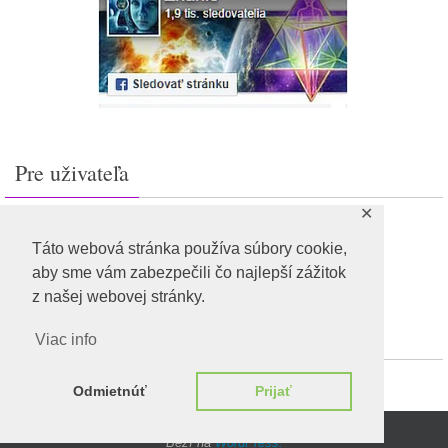
Pre uživateľa
✕
Prihlásiť sa
Feed záznamov
Táto webová stránka používa súbory cookie,
RSS feed komentárov
aby sme vám zabezpečili čo najlepší zážitok
WordPress.org
z našej webovej stránky.
Viac info
Odmietnúť
Prijať
Beží na
WordPress.