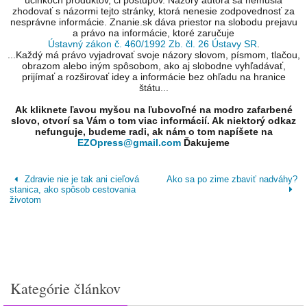
účinkoch produktov, či postupov. Názory autora sa nemusia
zhodovať s názormi tejto stránky, ktorá nenesie zodpovednosť za
nesprávne informácie. Znanie.sk dáva priestor na slobodu prejavu
a právo na informácie, ktoré zaručuje
Ústavný zákon č. 460/1992 Zb. čl. 26 Ústavy SR
.
...Každý má právo vyjadrovať svoje názory slovom, písmom, tlačou,
obrazom alebo iným spôsobom, ako aj slobodne vyhľadávať,
prijímať a rozširovať idey a informácie bez ohľadu na hranice
štátu...
Ak kliknete ľavou myšou na ľubovoľné na modro zafarbené
slovo, otvorí sa Vám o tom viac informácií. Ak niektorý odkaz
nefunguje, budeme radi, ak nám o tom napíšete na
EZOpress@gmail.com
Ďakujeme
Zdravie nie je tak ani cieľová
Ako sa po zime zbaviť nadváhy?
stanica, ako spôsob cestovania
životom
Kategórie článkov