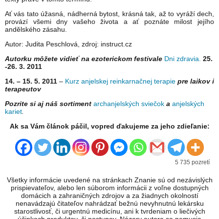
Ať vás tato úžasná, nádherná bytost, krásná tak, až to vyráží dech,
provází všemi dny vašeho života a ať poznáte milost jejího
andělského zásahu.
Autor: Judita Peschlová, zdroj: instruct.cz
Autorku môžete vidieť na ezoterickom festivale
Dni zdravia.
25.
-26. 3. 2011
1
4. – 15. 5. 2011
–
Kurz anjelskej reinkarnačnej terapie
pre laikov i
terapeutov
Pozrite si aj náš sortiment
archanjelských sviečok
a
anjelských
kariet
.
Ak sa Vám článok páčil, vopred ďakujeme za jeho zdieľanie:
5 735 pozretí
Všetky informácie uvedené na stránkach Znanie sú od nezávislých
prispievateľov, alebo len súborom informácii z voľne dostupných
domácich a zahraničných zdrojov a za žiadnych okolností
nenavádzajú čitateľov nahrádzať bežnú nevyhnutnú lekársku
starostlivosť, či urgentnú medicínu, ani k tvrdeniam o liečivých