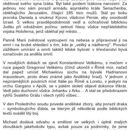
obětovat svého syna Izáka. Byl také poslem Izákova narození. Za
jedinou noc sám porazil armádu asyrského krále Senacheriba,
obléhajícího Jeruzalém, čítající 185 tisíc mužů. Stál po boku
proroka Daniela a vnuknul Kýrovi, vládcovi Persie, aby osvobodil
Izrael. S velkou pravděpodobností vedl a ochraňoval biblickou
Juditu při odvážném počinu: setnutí hlavy vůdce nepřátelského
vojska Holoferna, jenž obléhal její město…
Panně Marii zvěstoval vystoupení na nebesa a připravoval ji na
smrt i na brzké shledání s tím, kdo je „veliký a nádherný“. Provází
zážitkem umírání a smrti taktéž lidské bytosti: v křesťanství bývá
označován za anděla smrti.
V novějších dobách se zjevil Konstantinovi Velikému, s mečem v
ruce papeži Gregorovi Velikému (čímž ukončil v Římě mor, načež
dal papež umísit Michaelovu sochu na bývalé Hadrianovo
mausoleum, proto dnes známé jako Andělský hrad). V jednom z
nejznámějších poutních míst Itálie po Římě a Loretu, v jeskyni na
vrchu Gargano v Apúlii, se v pátém století objevil dokonce třikrát.
Vedl jako duchovní vůdce Johanku z Arku… A stal se předobrazem
rytířů Svatého Grálu i všech rytířů vůbec…
V den Posledního soudu povede andělské zbory, aby porazil draka
– symbolizujícího ďábla, se kterým již několikrát podle biblických
textů sváděl lítý boj.
Michael dodává odvahu a smělost ve velkých i úplně malých
zkouškách jakéhokoliv typu, avšak pouze za podmínky, že jsme