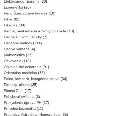
Elektrosmog, žiarenia
(20)
Epigenetika
(20)
Feng Šuej, zdravé bývanie
(10)
Filmy
(81)
Filozofia
(34)
Karma, reinkarnácia a životy po živote
(40)
Liečba zvukom, ladičky
(7)
Liečebné metódy
(214)
Liečivé kamene
(4)
Makrobiotika
(27)
Očkovanie
(113)
Onkologické ochorenia
(91)
Orientálna medicína
(75)
Paleo, low carb, ketogénna strava
(34)
Parazity, plesne
(25)
Plochá Zem
(17)
Pohybové cvičenia
(6)
Prekyslenie-úprava PH
(17)
Prírodná kozmetika
(11)
Prognózy, Astrológia, Numerológia
(65)