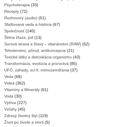
Psychoterapia
(33)
Recepty
(72)
Rozhovory (audio)
(51)
Sfalšovaná veda a história
(67)
Spoločnosť
(140)
Štítna žľaza, jód
(13)
Surová strava a šťavy – vitariánstvo (RAW)
(62)
Tehotenstvo, pôrod, antikoncepcia
(21)
Toxické látky a detoxikácia organizmu
(43)
Transformácia, evolúcia a proroctvá
(85)
UFO, záhady, sci-fi, mimozemšťania
(37)
Veda
(68)
Videá
(362)
Vitamíny a Minerály
(61)
Voda
(30)
Výživa
(227)
Vzťahy
(45)
Zdravý životný štýl
(119)
Život po živote a smrti
(5)