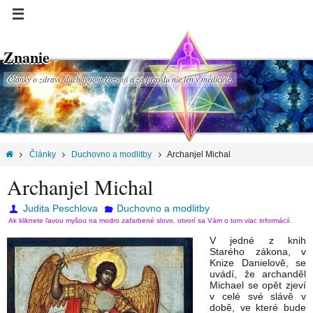
Znanie
Články o zdraví, duchovnom rozvoji a za pravdu nie len v medicíne.
Články
Duchovno a modlitby
Archanjel Michal
Archanjel Michal
Judita Peschlova
Duchovno a modlitby
Ak kliknete ľavou myšou na modro zafarbené slovo, otvorí sa Vám o tom viac informácií.
V jedné z knih
Starého zákona, v
Knize Danielově, se
uvádí, že archanděl
Michael se opět zjeví
v celé své slávě v
době, ve které bude