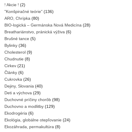
! Akcie !
(2)
"Konšpiračné teórie"
(136)
ARO, Chrípka
(80)
BIO-logická – Germánska Nová Medicína
(28)
Breathariánstvo, pránická výživa
(6)
Brušné tance
(5)
Bylinky
(36)
Cholesterol
(9)
Chudnutie
(8)
Cirkev
(21)
Články
(6)
Cukrovka
(26)
Dejiny, Slovania
(40)
Deti a výchova
(29)
Duchovné príčiny chorôb
(98)
Duchovno a modlitby
(129)
Ekodrogéria
(6)
Ekológia, globálne otepľovanie
(24)
Ekozáhrada, permakultúra
(8)