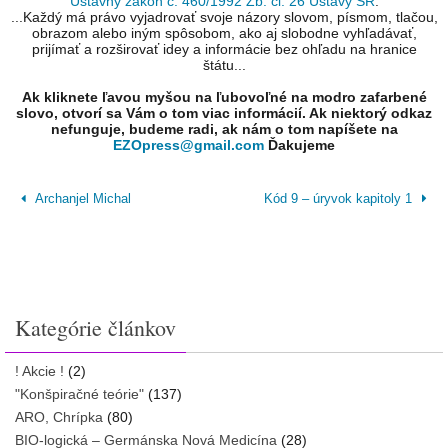
Ústavný zákon č. 460/1992 Zb. čl. 26 Ústavy SR
.
...Každý má právo vyjadrovať svoje názory slovom, písmom, tlačou,
obrazom alebo iným spôsobom, ako aj slobodne vyhľadávať,
prijímať a rozširovať idey a informácie bez ohľadu na hranice
štátu...
Ak kliknete ľavou myšou na ľubovoľné na modro zafarbené
slovo, otvorí sa Vám o tom viac informácií. Ak niektorý odkaz
nefunguje, budeme radi, ak nám o tom napíšete na
EZOpress@gmail.com
Ďakujeme
Archanjel Michal
Kód 9 – úryvok kapitoly 1
Kategórie článkov
! Akcie !
(2)
"Konšpiračné teórie"
(137)
ARO, Chrípka
(80)
BIO-logická – Germánska Nová Medicína
(28)