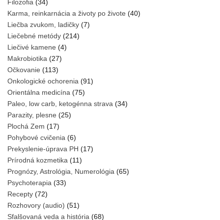
Filozofia
(34)
Karma, reinkarnácia a životy po živote
(40)
Liečba zvukom, ladičky
(7)
Liečebné metódy
(214)
Liečivé kamene
(4)
Makrobiotika
(27)
Očkovanie
(113)
Onkologické ochorenia
(91)
Orientálna medicína
(75)
Paleo, low carb, ketogénna strava
(34)
Parazity, plesne
(25)
Plochá Zem
(17)
Pohybové cvičenia
(6)
Prekyslenie-úprava PH
(17)
Prírodná kozmetika
(11)
Prognózy, Astrológia, Numerológia
(65)
Psychoterapia
(33)
Recepty
(72)
Rozhovory (audio)
(51)
Sfalšovaná veda a história
(68)