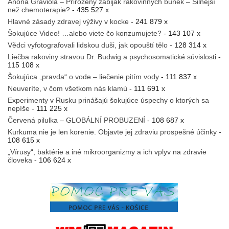
Anona Graviola – Přirozený zabiják rakovinných buněk – Silnější
než chemoterapie?
- 435 527 x
Hlavné zásady zdravej výživy v kocke
- 241 879 x
Šokujúce Video! …alebo viete čo konzumujete?
- 143 107 x
Vědci vyfotografovali lidskou duši, jak opouští tělo
- 128 314 x
Liečba rakoviny stravou Dr. Budwig a psychosomatické súvislosti
-
115 108 x
Šokujúca „pravda“ o vode – liečenie pitím vody
- 111 837 x
Neuveríte, v čom všetkom nás klamú
- 111 691 x
Experimenty v Rusku prinášajú šokujúce úspechy o ktorých sa
nepíše
- 111 225 x
Červená pilulka – GLOBÁLNÍ PROBUZENÍ
- 108 687 x
Kurkuma nie je len korenie. Objavte jej zdraviu prospešné účinky
-
108 615 x
„Vírusy“, baktérie a iné mikroorganizmy a ich vplyv na zdravie
človeka
- 106 624 x