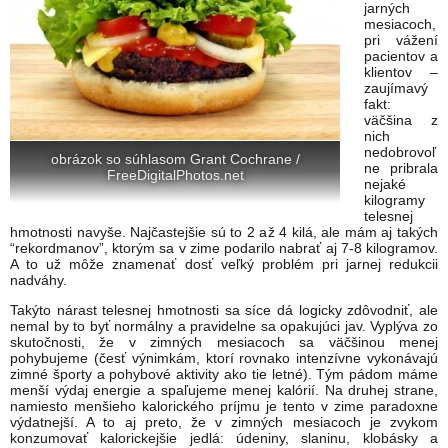
jarných
mesiacoch,
pri vážení
pacientov a
klientov –
zaujímavý
fakt:
väčšina z
nich
nedobrovoľ
obrázok so súhlasom Grant Cochrane /
ne pribrala
FreeDigitalPhotos.net
nejaké
kilogramy
telesnej
hmotnosti navyše. Najčastejšie sú to 2 až 4 kilá, ale mám aj takých
“rekordmanov”, ktorým sa v zime podarilo nabrať aj 7-8 kilogramov.
A to už môže znamenať dosť veľký problém pri jarnej redukcii
nadváhy.
Takýto nárast telesnej hmotnosti sa síce dá logicky zdôvodniť, ale
nemal by to byť normálny a pravidelne sa opakujúci jav. Vyplýva zo
skutočnosti, že v zimných mesiacoch sa väčšinou menej
pohybujeme (česť výnimkám, ktorí rovnako intenzívne vykonávajú
zimné športy a pohybové aktivity ako tie letné). Tým pádom máme
menší výdaj energie a spaľujeme menej kalórií. Na druhej strane,
namiesto menšieho kalorického príjmu je tento v zime paradoxne
výdatnejší. A to aj preto, že v zimných mesiacoch je zvykom
konzumovať kalorickejšie jedlá: údeniny, slaninu, klobásky a