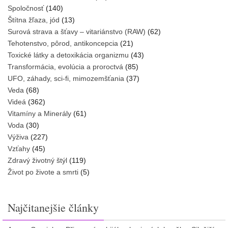
Spoločnosť
(140)
Štítna žľaza, jód
(13)
Surová strava a šťavy – vitariánstvo (RAW)
(62)
Tehotenstvo, pôrod, antikoncepcia
(21)
Toxické látky a detoxikácia organizmu
(43)
Transformácia, evolúcia a proroctvá
(85)
UFO, záhady, sci-fi, mimozemšťania
(37)
Veda
(68)
Videá
(362)
Vitamíny a Minerály
(61)
Voda
(30)
Výživa
(227)
Vzťahy
(45)
Zdravý životný štýl
(119)
Život po živote a smrti
(5)
Najčitanejšie články