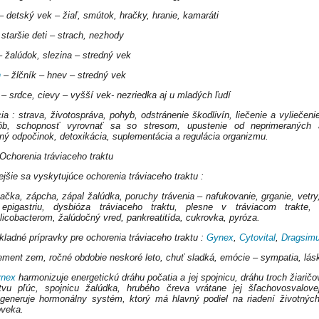
 detský vek – žiaľ, smútok, hračky, hranie, kamaráti
staršie deti – strach, nezhody
 žalúdok, slezina – stredný vek
n
– žlčník – hnev – stredný vek
– srdce, cievy – vyšší vek- nezriedka aj u mladých ľudí
ia : strava, životospráva, pohyb, odstránenie škodlivín, liečenie a vyliečeni
ôb, schopnosť vyrovnať sa so stresom, upustenie od neprimeraných a
lný odpočinok, detoxikácia, suplementácia a regulácia organizmu.
 Ochorenia tráviaceho traktu
ejšie sa vyskytujúce ochorenia tráviaceho traktu :
ačka, zápcha, zápal žalúdka, poruchy trávenia – nafukovanie, grganie, vetry
epigastriu, dysbióza tráviaceho traktu, plesne v tráviacom trakte, i
licobacterom, žalúdočný vred, pankreatitída, cukrovka, pyróza.
kladné prípravky pre ochorenia tráviaceho traktu :
Gynex
,
Cytovital
,
Dragsim
ement zem, ročné obdobie neskoré leto, chuť sladká, emócie – sympatia, lás
nex
harmonizuje energetickú dráhu počatia a jej spojnicu, dráhu troch žiaričo
tvu pľúc, spojnicu žalúdka, hrubého čreva vrátane jej šľachovosvalove
generuje hormonálny systém, ktorý má hlavný podiel na riadení životných
oveka.