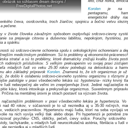
leto, chuť horká, emócia
obrázok so súhlasom dream designs /
FreeDigitalPhotos.net
Korolen
je na vr
pentagramu, harmo
energetické dráhy ria
tenkého čreva, osrdcovníka, troch žiaričov, spojnicu a bočnú vetvu slezin
k a pečene.
my v živote človeka závažným spôsobom ovplyvňujú srdcovo-cievny systé
anie sa prejavuje citovou a duševnou labilitou, nepokojom, hystériou, p
ia a spánku.
nosti sú srdcovo-cievne ochorenia spolu s onkologickými ochoreniami a de
žnejším medicínskym problémom. Sú to problémy aj ekonomické-prácenesc
rska strata/ a sú to problémy, ktoré dramaticky znižujú kvalitu života post
ich rodinných príslušníkov. S veľkým prekvapením vo svojej praxi zisťuje
eľa mladých ľudí vo veku 25-30 rokov potrebujú na detoxikáciu a harm
zmu ako základný prípravok
Korolen
. Znamená to, že ich organizmus je už
ý, že došlo k oslabeniu srdcovo-cievneho systému organizmu s rôznymi p
ejšie patológie v praxi všeobecného lekára sú:
hypotenzia
– nízky krvný tla
pre ľudí nebezpečný ale veľmi im znepríjemňuje život. Jediné najčastejšie ri
e pitie kávy, ktorá intoxikuje a prekyseľuje organizmus. Suverénnym prípravk
. Príčina na mentálnej úrovni je strach postaviť sa výzvam života.
 najčastejším problémom v praxi všeobecného lekára je
hypertenzia
. Vo
ii nad 40 rokov, v súčasnosti je to už nezriedka aj u 35-30 ročných, ma
ľov, vedúcich pracovníkov. Hypertenziu majú ľudia, ktorí na seba vyvíjajú ve
kolie na nich vyvíja veľký tlak alebo oboje. Pri hypertenzii je potrebné zre
izovať psychiku- CNS, obličky, pečeň, cievy srdce. Poruchy srdcového
toly, tachykardie, u mladých ľudí neurocirkulačná asténia, fibrilácia u ľudí v
, ale nezriedka aj u mladších ľudí.