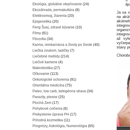
Ekológia, globálne otepľovanie
(24)
áj
Ekozáhrada, permakultúra
(8)
Ja sa v
Elektrosmog, žiarenia
(20)
na akút
akútneh
Epigenetika
(20)
integr
Feng Šuej, zdravé bývanie
(10)
organi
Filmy
(81)
integro
až vyli
Filozofia
(34)
vyčerpa
Karma, reinkarnácia a životy po živote
(40)
stavy p
Liečba zvukom, ladičky
(7)
Choroba
Liečebné metódy
(214)
Liečivé kamene
(4)
Makrobiotika
(27)
Očkovanie
(113)
Onkologické ochorenia
(91)
Orientálna medicína
(75)
Paleo, low carb, ketogénna strava
(34)
Parazity, plesne
(25)
Plochá Zem
(17)
Pohybové cvičenia
(6)
Prekyslenie-úprava PH
(17)
Prírodná kozmetika
(11)
Prognózy, Astrológia, Numerológia
(65)