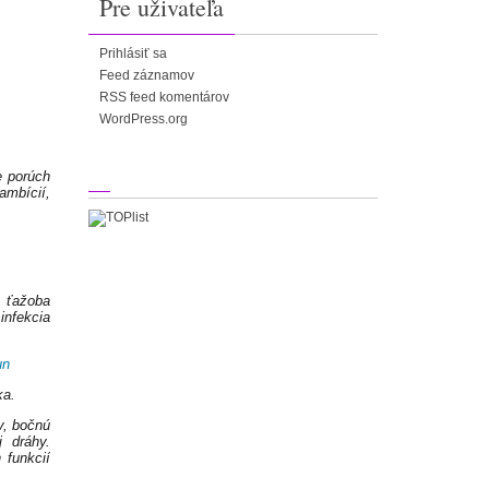
Pre uživateľa
Prihlásiť sa
Feed záznamov
RSS feed komentárov
WordPress.org
e porúch
mbícií,
, ťažoba
nfekcia
un
ka.
v, bočnú
j dráhy.
 funkcií