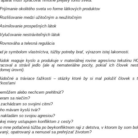
i aparát musí spracovať hmotné prejavy tohto sveta.
 Prijímanie okolitého sveta vo forme látkových produktov
 Rozlišovanie medzi užitočným a neužitočným
 Asimilovanie prospešných látok
 Vylučovanie nestráviteľných látok
 Rovnováha a telesná regulácia
ad je symbolom vlastníctva, túžby potreby brať, výrazom istej lakomosti.
lúdok reaguje kyslo a produkuje v materiálnej rovine agresívnu tekutinu H
racoval a strávil jedlo (ale aj nemateriálne pocity, pokiaľ ich človek nest
domej úrovni).
lúdočné a tráviace ťažkosti – otázky ktoré by si mal položiť človek s 
žkosťami
nemôžem alebo nechcem prehltnúť?
ieram sa niečím?
 zachádzam so svojimi citmi?
oho mávam kyslú tvár?
 nakladám so svojou agresiou?
kej miery ustupujem konfliktom z cesty?
o mne potlačená túžba po beykonfliktnom raji z detstva, v ktorom by som bol
vaný, opatrovaný a nemusel sa prehrýzať životom?