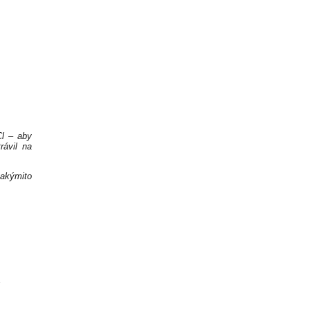
Cl – aby
rávil na
takýmito