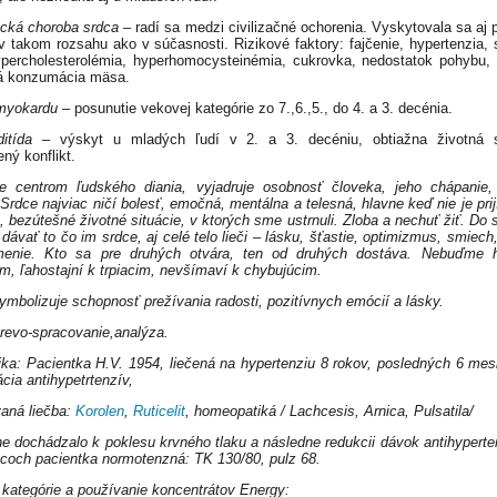
cká choroba srdca
– radí sa medzi civilizačné ochorenia. Vyskytovala sa aj 
 v takom rozsahu ako v súčasnosti. Rizikové faktory: fajčenie, hypertenzia, 
ypercholesterolémia, hyperhomocysteinémia, cukrovka, nedostatok pohybu, 
á konzumácia mäsa.
 myokardu
– posunutie vekovej kategórie zo 7.,6.,5., do 4. a 3. decénia.
itída
– výskyt u mladých ľudí v 2. a 3. decéniu, obtiažna životná si
ný konflikt.
e centrom ľudského diania, vyjadruje osobnosť človeka, jeho chápanie,
 Srdce najviac ničí bolesť, emočná, mentálna a telesná, hlavne keď nie je pri
, bezútešné životné situácie, v ktorých sme ustrnuli. Zloba a nechuť žiť. Do s
 dávať to čo im srdce, aj celé telo lieči – lásku, šťastie, optimizmus, smiech
menie. Kto sa pre druhých otvára, ten od druhých dostáva. Nebuďme h
im, ľahostajní k trpiacim, nevšímaví k chybujúcim.
ymbolizuje schopnosť prežívania radosti, pozitívnych emócií a lásky.
revo-spracovanie,analýza.
ika: Pacientka H.V. 1954, liečená na hypertenziu 8 rokov, posledných 6 mes
cia antihypetrtenzív,
vaná liečba:
Korolen
,
Ruticelit
, homeopatiká / Lachcesis, Arnica, Pulsatila/
e dochádzalo k poklesu krvného tlaku a následne redukcii dávok antihyperte
coch pacientka normotenzná: TK 130/80, pulz 68.
kategórie a používanie koncentrátov Energy: