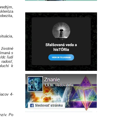
predtým,
skleróza
obezita,
tuácia,
 životné
jímaná s
ŕdc ľudí
, radosť,
luchí k
iacov 4-
nzív. Po