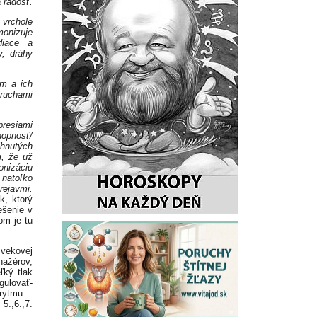
 radosť.
chole
nizuje
diace a
y, dráhy
m a ich
oruchami
presiami
hopnosť/
ihnutých
m, že už
onizáciu
 natoľko
rejavmi.
k, ktorý
ešenie v
om je tu
 vekovej
nažérov,
ľký tlak
gulovať-
 rytmu –
 5.,6.,7.