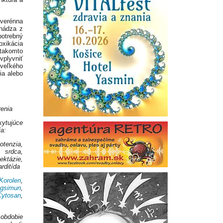
uverénna
chádza z
potrebný
xikácia
takomto
vplyvniť
 veľkého
ia alebo
renia
ytujúce
a:
enzia,
 srdca,
ktázie,
rditída
Korolen
,
agsimun
,
Cytosan
,
obdobie