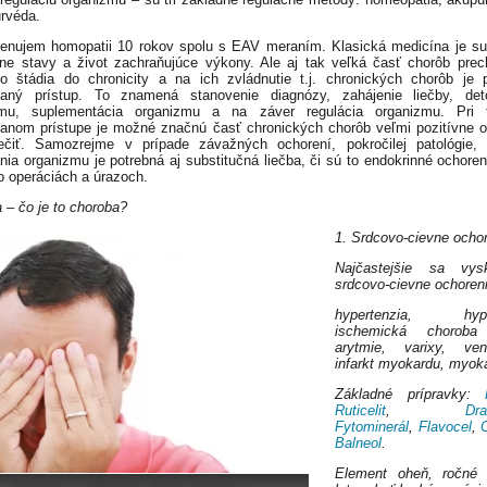
urvéda.
enujem homopatii 10 rokov spolu s EAV meraním. Klasická medicína je s
ne stavy a život zachraňujúce výkony. Ale aj tak veľká časť chorôb pre
o štádia do chronicity a na ich zvládnutie t.j. chronických chorôb je 
ovaný prístup. To znamená stanovenie diagnózy, zahájenie liečby, deto
zmu, suplementácia organizmu a na záver regulácia organizmu. Pri 
vanom prístupe je možné značnú časť chronických chorôb veľmi pozitívne o
ečiť. Samozrejme v prípade závažných ochorení, pokročilej patológie,
nia organizmu je potrebná aj substitučná liečba, či sú to endokrinné ochoren
o operáciách a úrazoch.
 – čo je to choroba?
1. Srdcovo-cievne ocho
Najčastejšie sa vysk
srdcovo-cievne ochoreni
hypertenzia, hypot
ischemická choroba
arytmie, varixy, vene
infarkt myokardu, myoka
Základné prípravky:
Ruticelit
,
Dr
Fytominerál
,
Flavocel
,
Balneol
.
Element oheň, ročné 