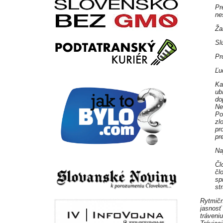
Pr
ne
Ža
Sl
Pr
Ľu
Ka
ub
do
Ne
Po
zl
pr
pr
Na
Čl
čl
sp
str
Rytmičn
jasnosť
tráveni