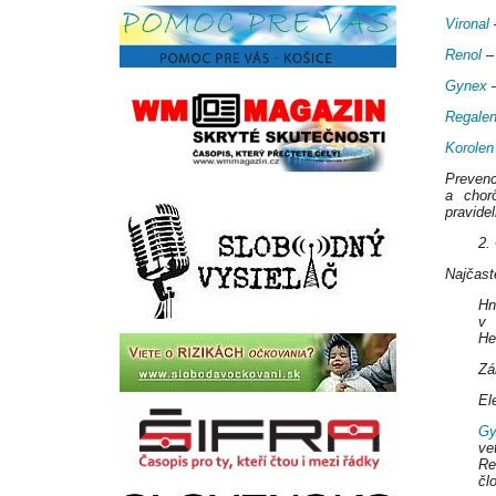
Vironal
–
Renol
– 
Gynex
–
Regale
Korolen
Prevenc
a chor
pravide
2.
Najčast
Hn
v 
He
Zá
El
Gy
ve
Re
čl