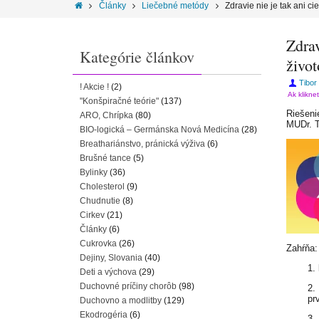
Články
Liečebné metódy
Zdravie nie je tak ani c
Zdrav
Kategórie článkov
živo
Tibor
! Akcie !
(2)
Ak klikne
"Konšpiračné teórie"
(137)
Riešeni
ARO, Chrípka
(80)
MUDr. T
BIO-logická – Germánska Nová Medicína
(28)
Breathariánstvo, pránická výživa
(6)
Brušné tance
(5)
Bylinky
(36)
Cholesterol
(9)
Chudnutie
(8)
Cirkev
(21)
Články
(6)
Cukrovka
(26)
Zahŕňa:
Dejiny, Slovania
(40)
1.
Deti a výchova
(29)
Duchovné príčiny chorôb
(98)
2.
pr
Duchovno a modlitby
(129)
Ekodrogéria
(6)
3.