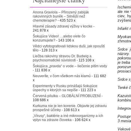
Ischemi
ale nie
Anona Graviola – Přirozený zabiják
ciev, h
rakovinných buněk – Silnější než
zvýšen
chemoterapie?
- 435 523 x
Hlavné zásady zdravej výživy v kocke
-
Infarkt
241 878 x
Šokujúce Video! …alebo viete čo
Myokard
konzumujete?
- 143 106 x
zhmotne
Vědci vyfotografovali lidskou duši, jak opouští
Srdce j
tělo
- 128 313 x
názory.
Liečba rakoviny stravou Dr. Budwig a
pokorou
psychosomatické súvislosti
- 115 108 x
je treba
Šokujúca „pravda“ o vode – liečenie pitím vody
porozu
- 111 836 x
prosiac
Neuveríte, v čom všetkom nás klamú
- 111 682
Srdce s
x
Experimenty v Rusku prinášajú šokujúce
Tenké č
úspechy o ktorých sa nepíše
- 111 223 x
Kazuist
Červená pilulka – GLOBÁLNÍ PROBUZENÍ
-
108 686 x
kombiná
Kurkuma nie je len korenie. Objavte jej zdraviu
Integro
prospešné účinky
- 108 613 x
„Vírusy“, baktérie a iné mikroorganizmy a ich
Postupn
vplyv na zdravie človeka
- 106 624 x
3 mesia
Vekové 