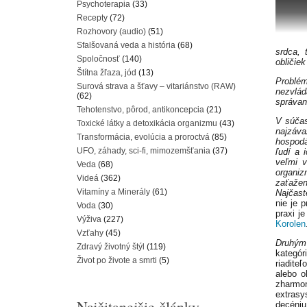
Psychoterapia
(33)
Recepty
(72)
Rozhovory (audio)
(51)
Sfalšovaná veda a história
(68)
srdca, 
Spoločnosť
(140)
obličie
Štítna žľaza, jód
(13)
Problé
Surová strava a šťavy – vitariánstvo (RAW)
nezvlád
(62)
správan
Tehotenstvo, pôrod, antikoncepcia
(21)
V súčas
Toxické látky a detoxikácia organizmu
(43)
najzáva
Transformácia, evolúcia a proroctvá
(85)
hospodá
UFO, záhady, sci-fi, mimozemšťania
(37)
ľudí a 
veľmi v
Veda
(68)
organi
Videá
(362)
zaťažen
Vitamíny a Minerály
(61)
Najčast
nie je 
Voda
(30)
praxi j
Výživa
(227)
Korolen
Vzťahy
(45)
Druhým
Zdravý životný štýl
(119)
kategór
Život po živote a smrti
(5)
riadite
alebo o
zharmon
extrasys
Najčitanejšie články
decéniu