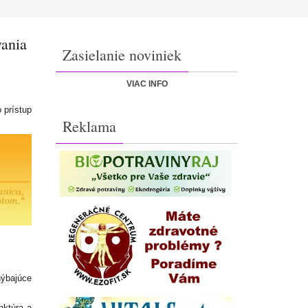
vania
Zasielanie noviniek
VIAC INFO
 prístup
Reklama
hýbajúce
nktúra a