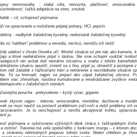
ejavy nerovnováhy : slabá vôla, nervozita, plačlivosť, emocionálna l
sústredenosť, ťažká adaptácia na stres, smútok.
lúdok – cit, schopnosť prijímania.
úži na spracovanie a rozloženie prijatej potravy, HCl, pepsín.
oblémy : nadbytok žalúdočnej kyseliny, nedostatok žalúdočnej kyseliny
dia sú ”nahltaní” problémov a nevedia, nechcú, nemôžu ich riešiť.
ždá udalosť v živote človeka učí. Mnohé situácie sú pre nás ako kamene, k
íjajú a ktoré nedokážeme prijať s láskou. Nie sme schopní vydržať tvrdos
padajúcich rán avšak tiež nemáme iniciatívu a snahu z tohoto kameňobiti
dokážeme situáciu opustiť, zmieriť sa s ňou, prijať ju, ohraničiť a postupne z
tom náš žalúdok s ťažkosťami trávi a netrávenie a nezvládnutie situácie s
oba. Tá sa hromadí, najprv sa prejaví ako zápal žalúdočnej sliznice. 
oblem viac zhmotňuje, nastáva kumulovanie a neodvádzanie zvyškov met
ebiehajúceho v žalúdočných stenách.
jčastejšia porucha : prekyselenie – kyslý výraz, grganie.
ovek skysne najprv : telesne, emocionálne, mentálne, duchovne a morál
ovek sa musí naučiť sa postaviť problémom zoči-voči a riešiť problémy ich
racovávaním. Je tu neschopnosť a nevôľa akceptovať kritiku, spracová
áviť ju.
osť prijímania a vylučovania výživných látok stráca s ťažkopádnym živ
 a ostrosť. Trávenia má veľa spoločného s funkciami mozgu – v ktorom do
u a stráveniu nehmotných prejavov tohoto sveta. Nielen chlebom je člov