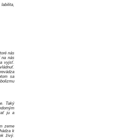
abilita,
toré nás
ť na nás
a vyjsť.
vládnuť.
prevádza
Potom sa
abolizmu
ne. Taký
 vedomým
vať ju a
lom zeme
chádza k
ek živý.