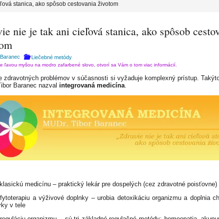
ieľová stanica, ako spôsob cestovania životom
ie nie je tak ani cieľová stanica, ako spôsob cesto
tom
 Baranec
Liečebné metódy
te ľavou myšou na modro zafarbené slovo, otvorí sa Vám o tom viac informácií.
e zdravotných problémov v súčasnosti si vyžaduje komplexný prístup. Takýto
ibor Baranec nazval
integrovaná medicína
.
 klasickú medicínu – praktický lekár pre dospelých (cez zdravotné poisťovne)
 fytoterapiu a výživové doplnky – urobia detoxikáciu organizmu a doplnia c
vky v tele
 reguláciu organizmu – sú tri základné regulačné metódy: homeopatia, akupu