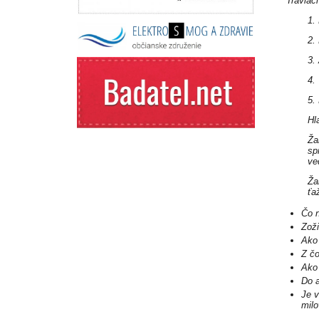
Tráviac
1.
2.
3.
4.
5.
Hl
Ža
sp
ve
Ža
ťa
Čo 
Zož
Ako
Z č
Ako
Do a
Je v
milo