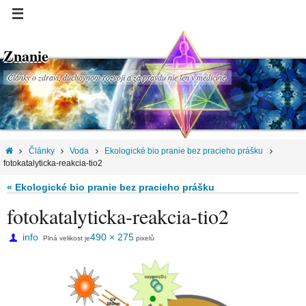
Znanie
Články o zdraví, duchovnom rozvoji a za pravdu nie len v medicíne.
Články
Voda
Ekologické bio pranie bez pracieho prášku
fotokatalyticka-reakcia-tio2
« Ekologické bio pranie bez pracieho prášku
fotokatalyticka-reakcia-tio2
info
490 × 275
Plná velikost je
pixelů