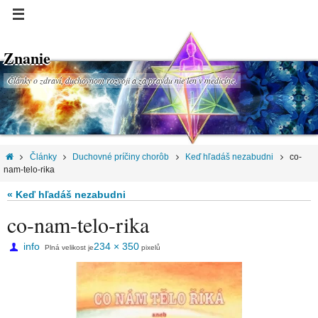
Znanie
Články o zdraví, duchovnom rozvoji a za pravdu nie len v medicíne.
Články
Duchovné príčiny chorôb
Keď hľadáš nezabudni
co-
nam-telo-rika
« Keď hľadáš nezabudni
co-nam-telo-rika
info
234 × 350
Plná velikost je
pixelů