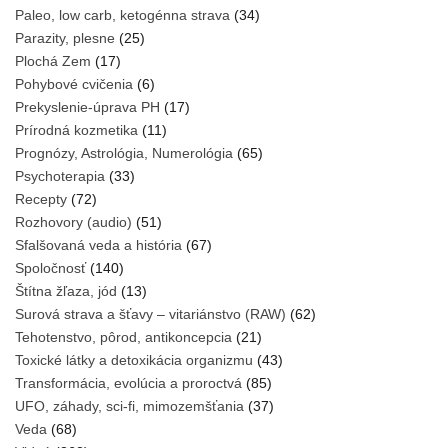
Paleo, low carb, ketogénna strava
(34)
Parazity, plesne
(25)
Plochá Zem
(17)
Pohybové cvičenia
(6)
Prekyslenie-úprava PH
(17)
Prírodná kozmetika
(11)
Prognózy, Astrológia, Numerológia
(65)
Psychoterapia
(33)
Recepty
(72)
Rozhovory (audio)
(51)
Sfalšovaná veda a história
(67)
Spoločnosť
(140)
Štítna žľaza, jód
(13)
Surová strava a šťavy – vitariánstvo (RAW)
(62)
Tehotenstvo, pôrod, antikoncepcia
(21)
Toxické látky a detoxikácia organizmu
(43)
Transformácia, evolúcia a proroctvá
(85)
UFO, záhady, sci-fi, mimozemšťania
(37)
Veda
(68)