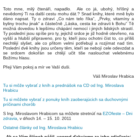
Toto mne, milý čtenáři, napadlo. Ale co já, ubohý, hříšný a
nevědomý Ti na další cestu mohu dát.? Snad knihy, které mně bylo
dáno napsat. Ty o zdraví „Co nám telo říka“, „Prvky, vitamíny a
byliny trochu jinak“ a částečně „Láska, cesta ke zdravíi k Bohu“ Tě
možná dovedou k lepšímu chápání nemocí i jiných lidských strastí.
Ty poslední jsou spíše pro ty, jejichž srdce je již hodně otevřeno, na
vyšší a hlubší připraveno, pro ty, kteří jsou ochotni číst to, co příliš
nechtějí slyšet, ale co přitom velmi potřebují a rozjímat nad tím.
Poslední dvě knihy jsou určeny těm, kteří se nebojí cele odevzdat a
se srdcem dokořán se chtějí učit tiše naslouchat velebnému
Božímu hlasu.
Přeji Vám pokoj a mír ve Vaší duši.
Váš Miroslav Hrabica
Tu si môže vybrať z kníh a prednášok na CD od Ing. Miroslava
Hrabicu
Tu si môžete vybrať z ponuky kníh zaoberajúcich sa duchovnými
príčinami chorôb
S Ing. Miroslavom Hrabicom sa môžete stretnúť na
EZOfeste – Dni
zdravia
, v dňoch 14. – 15. 10. 2011
Ostatné články od Ing. Miroslava Hrabicu
Ak sa Vám článok páčil, vopred ďakujeme za jeho zdieľanie: