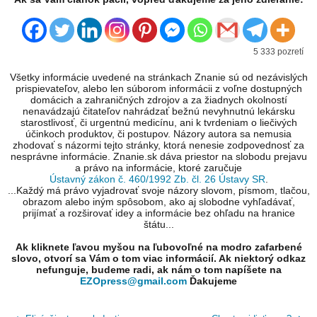
5 333 pozretí
Všetky informácie uvedené na stránkach Znanie sú od nezávislých
prispievateľov, alebo len súborom informácii z voľne dostupných
domácich a zahraničných zdrojov a za žiadnych okolností
nenavádzajú čitateľov nahrádzať bežnú nevyhnutnú lekársku
starostlivosť, či urgentnú medicínu, ani k tvrdeniam o liečivých
účinkoch produktov, či postupov. Názory autora sa nemusia
zhodovať s názormi tejto stránky, ktorá nenesie zodpovednosť za
nesprávne informácie. Znanie.sk dáva priestor na slobodu prejavu
a právo na informácie, ktoré zaručuje
Ústavný zákon č. 460/1992 Zb. čl. 26 Ústavy SR
.
...Každý má právo vyjadrovať svoje názory slovom, písmom, tlačou,
obrazom alebo iným spôsobom, ako aj slobodne vyhľadávať,
prijímať a rozširovať idey a informácie bez ohľadu na hranice
štátu...
Ak kliknete ľavou myšou na ľubovoľné na modro zafarbené
slovo, otvorí sa Vám o tom viac informácií. Ak niektorý odkaz
nefunguje, budeme radi, ak nám o tom napíšete na
EZOpress@gmail.com
Ďakujeme