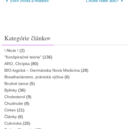
Elixír života a mladosti
Chcete vidieť auru?
Kategórie článkov
! Akcie !
(2)
"Konšpiračné teórie"
(136)
ARO, Chrípka
(80)
BIO-logická – Germánska Nová Medicína
(28)
Breathariánstvo, pránická výživa
(6)
Brušné tance
(5)
Bylinky
(36)
Cholesterol
(9)
Chudnutie
(8)
Cirkev
(21)
Články
(6)
Cukrovka
(26)