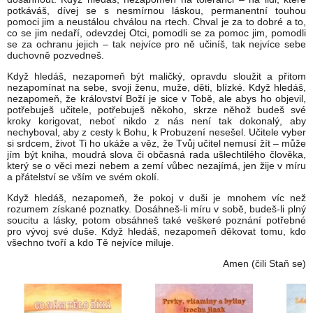
potkáváš, dívej se s nesmírnou láskou, permanentní touhou
pomoci jim a neustálou chválou na rtech. Chval je za to dobré a to,
co se jim nedaří, odevzdej Otci, pomodli se za pomoc jim, pomodli
se za ochranu jejich – tak nejvíce pro ně učiníš, tak nejvíce sebe
duchovně pozvedneš.
Když hledáš, nezapomeň být maličký, opravdu sloužit a přitom
nezapomínat na sebe, svoji ženu, muže, děti, blízké. Když hledáš,
nezapomeň, že království Boží je sice v Tobě, ale abys ho objevil,
potřebuješ učitele, potřebuješ někoho, skrze něhož budeš své
kroky korigovat, neboť nikdo z nás není tak dokonalý, aby
nechyboval, aby z cesty k Bohu, k Probuzení nesešel. Učitele vyber
si srdcem, život Ti ho ukáže a věz, že Tvůj učitel nemusí žít – může
jím být kniha, moudrá slova či občasná rada ušlechtilého člověka,
který se o věci mezi nebem a zemí vůbec nezajímá, jen žije v míru
a přátelství se vším ve svém okolí.
Když hledáš, nezapomeň, že pokoj v duši je mnohem víc než
rozumem získané poznatky. Dosáhneš-li míru v sobě, budeš-li plný
soucitu a lásky, potom obsáhneš také veškeré poznání potřebné
pro vývoj své duše. Když hledáš, nezapomeň děkovat tomu, kdo
všechno tvoří a kdo Tě nejvíce miluje.
Amen (čili Staň se)