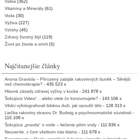
Videá
(362)
Vitamíny a Minerály
(61)
Voda
(30)
Výživa
(227)
Vzťahy
(45)
Zdravý životný štýl
(119)
Život po živote a smrti
(5)
Najčitanejšie články
Anona Graviola – Přirozený zabiják rakovinných buněk – Silnější
než chemoterapie?
- 435 523 x
Hlavné zásady zdravej výživy v kocke
- 241 878 x
Šokujúce Video! …alebo viete čo konzumujete?
- 143 106 x
Vědci vyfotografovali lidskou duši, jak opouští tělo
- 128 313 x
Liečba rakoviny stravou Dr. Budwig a psychosomatické súvislosti
-
115 108 x
Šokujúca „pravda“ o vode – liečenie pitím vody
- 111 836 x
Neuveríte, v čom všetkom nás klamú
- 111 678 x
Experimenty v Rusku prinášajú šokujúce úspechy o ktorých sa