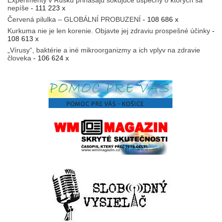
nepíše
- 111 223 x
Červená pilulka – GLOBÁLNÍ PROBUZENÍ
- 108 686 x
Kurkuma nie je len korenie. Objavte jej zdraviu prospešné účinky
-
108 613 x
„Vírusy“, baktérie a iné mikroorganizmy a ich vplyv na zdravie
človeka
- 106 624 x