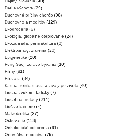
Dejiny, Slovania
(40)
Deti a výchova
(29)
Duchovné príčiny chorôb
(98)
Duchovno a modlitby
(129)
Ekodrogéria
(6)
Ekológia, globálne otepľovanie
(24)
Ekozáhrada, permakultúra
(8)
Elektrosmog, žiarenia
(20)
Epigenetika
(20)
Feng Šuej, zdravé bývanie
(10)
Filmy
(81)
Filozofia
(34)
Karma, reinkarnácia a životy po živote
(40)
Liečba zvukom, ladičky
(7)
Liečebné metódy
(214)
Liečivé kamene
(4)
Makrobiotika
(27)
Očkovanie
(113)
Onkologické ochorenia
(91)
Orientálna medicína
(75)