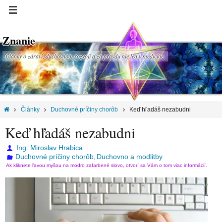
Znanie
Články o zdraví, duchovnom rozvoji a za pravdu nie len v medicíne.
Články
Duchovné príčiny chorôb
Keď hľadáš nezabudni
Keď hľadáš nezabudni
Ing. Miroslav Hrabica
Duchovné príčiny chorôb
Duchovno a modlitby
,
Ak kliknete ľavou myšou na modro zafarbené slovo, otvorí sa Vám o tom viac informácií.