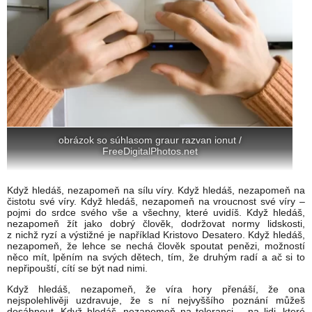
obrázok so súhlasom graur razvan ionut /
FreeDigitalPhotos.net
Když hledáš, nezapomeň na sílu víry. Když hledáš, nezapomeň na
čistotu své víry. Když hledáš, nezapomeň na vroucnost své víry –
pojmi do srdce svého vše a všechny, které uvidíš. Když hledáš,
nezapomeň žít jako dobrý člověk, dodržovat normy lidskosti,
z nichž ryzí a výstižné je například Kristovo Desatero. Když hledáš,
nezapomeň, že lehce se nechá člověk spoutat penězi, možností
něco mít, lpěním na svých dětech, tím, že druhým radí a ač si to
nepřipouští, cítí se být nad nimi.
Když hledáš, nezapomeň, že víra hory přenáší, že ona
nejspolehlivěji uzdravuje, že s ní nejvyššího poznání můžeš
dosáhnout. Když hledáš, nezapomeň na toleranci – na lidi, které