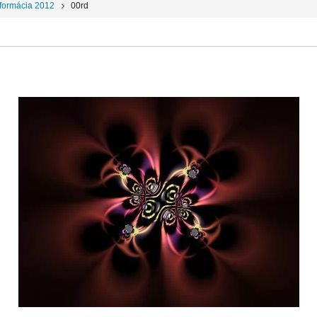
formácia 2012
00rd