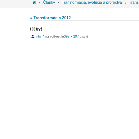
Články
Transformácia, evolúcia a proroctvá
Trans
« Transformácia 2012
00rd
info
397 × 297
Plná velikost je
pixelů