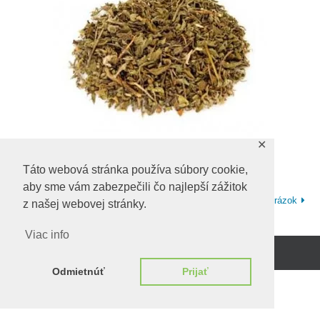
✕
Táto webová stránka používa súbory cookie,
aby sme vám zabezpečili čo najlepší zážitok
Predchadzajúci obrázok
Ďalší obrázok
z našej webovej stránky.
Viac info
Beží na
WordPress.
Odmietnúť
Prijať