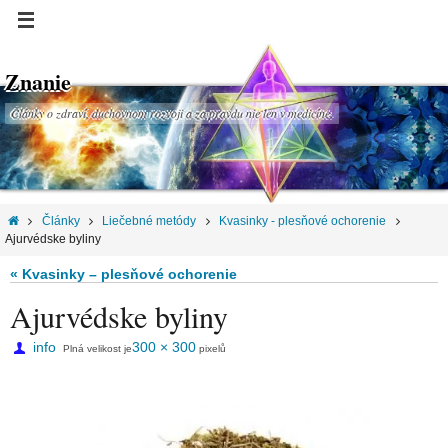
Znanie
Články o zdraví, duchovnom rozvoji a za pravdu nie len v medicíne.
Články
Liečebné metódy
Kvasinky - plesňové ochorenie
Ajurvédske byliny
« Kvasinky – plesňové ochorenie
Ajurvédske byliny
info
300 × 300
Plná velikost je
pixelů