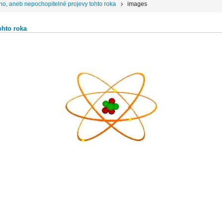
o, aneb nepochopitelné projevy tohto roka
images
ohto roka