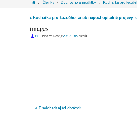
Články
Duchovno a modlitby
Kuchařka pro každéh
« Kuchařka pro každého, aneb nepochopitelné projevy t
images
info
204 × 158
Plná velikost je
pixelů
Predchadzajúci obrázok