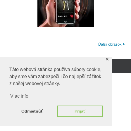
Ďalší obrázok
✕
Beží na
WordPress.
Táto webová stránka používa súbory cookie,
aby sme vám zabezpečili čo najlepší zážitok
z našej webovej stránky.
Viac info
Odmietnúť
Prijať