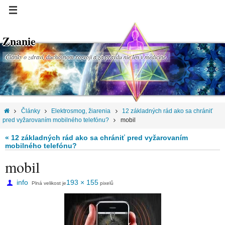
Znanie
Články o zdraví, duchovnom rozvoji a za pravdu nie len v medicíne.
Články
Elektrosmog, žiarenia
12 základných rád ako sa chrániť
pred vyžarovaním mobilného telefónu?
mobil
« 12 základných rád ako sa chrániť pred vyžarovaním
mobilného telefónu?
mobil
info
193 × 155
Plná velikost je
pixelů