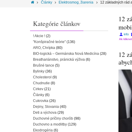
Články
Elektrosmog, žiarenia
12 základných rád 
12 z
Kategórie článkov
mobi
info
! Akcie !
(2)
Ak klikne
"Konšpiračné teórie"
(136)
ARO, Chrípka
(80)
12 zá
BIO-logická – Germánska Nová Medicína
(28)
Breathariánstvo, pránická výživa
(6)
abyc
Brušné tance
(5)
Bylinky
(36)
Cholesterol
(9)
Chudnutie
(8)
Cirkev
(21)
Články
(6)
Cukrovka
(26)
Dejiny, Slovania
(40)
Deti a výchova
(29)
Duchovné príčiny chorôb
(98)
Duchovno a modlitby
(129)
Ekodrogéria
(6)