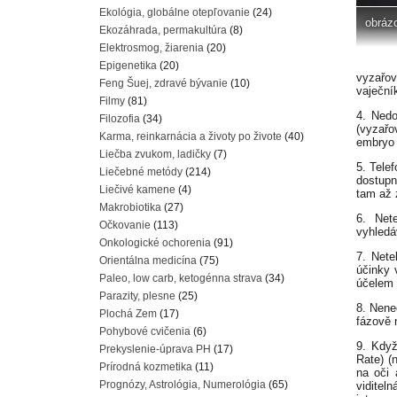
Ekológia, globálne otepľovanie
(24)
obrázo
Ekozáhrada, permakultúra
(8)
Elektrosmog, žiarenia
(20)
Epigenetika
(20)
vyzařov
Feng Šuej, zdravé bývanie
(10)
vaječník
Filmy
(81)
4. Ned
Filozofia
(34)
(vyzařo
Karma, reinkarnácia a životy po živote
(40)
embryo 
Liečba zvukom, ladičky
(7)
5. Tele
Liečebné metódy
(214)
dostupn
Liečivé kamene
(4)
tam až 
Makrobiotika
(27)
6. Net
Očkovanie
(113)
vyhledá
Onkologické ochorenia
(91)
7. Nete
Orientálna medicína
(75)
účinky 
Paleo, low carb, ketogénna strava
(34)
účelem 
Parazity, plesne
(25)
8. Nene
Plochá Zem
(17)
fázově 
Pohybové cvičenia
(6)
9. Když
Prekyslenie-úprava PH
(17)
Rate) (
Prírodná kozmetika
(11)
na oči 
Prognózy, Astrológia, Numerológia
(65)
viditel