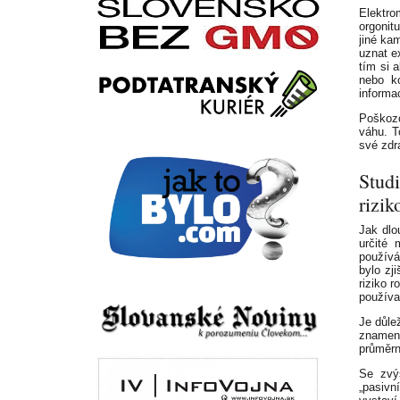
Elektro
orgonit
jiné ka
uznat e
tím si 
nebo ko
informac
Poškozo
váhu. T
své zdra
Studi
rizi
Jak dlo
určité
používá
bylo zj
riziko r
používa
Je důle
znamená
průměrn
Se zvý
„pasivn