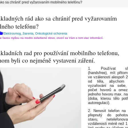
ako sa chrániť pred vyžarovaním mobilného telefónu?
ákladných rád ako sa chrániť pred vyžarovaním
lného telefónu?
Elektrosmog, žiarenia
Onkologické ochorenia
,
te ľavou myšou na modro zafarbené slovo, otvorí sa Vám o tom viac informácií.
kladních rad pro používání mobilního telefonu,
hom byli co nejméně vystaveni záření.
1. Používat slu
(handsfree), mít přitom
ve vzálenosti alespoň 
od těla, abychom o
vyzařování na sebe,
počet hovorů a omezi
jednoho hovoru max. na
(doba, kterou tělo pot
autoregulaci).
2. Nenosit telefon na 
přepnutý do pohotov
stavu, netelefono
vzdálenosti méně než 1
jiné osoby za účelem 