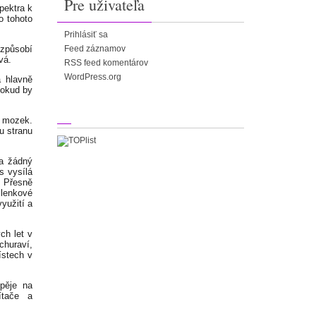
Pre uživateľa
pektra k
o tohoto
Prihlásiť sa
způsobí
Feed záznamov
vá.
RSS feed komentárov
WordPress.org
á hlavně
 pokud by
j mozek.
u stranu
ka žádný
s vysílá
. Přesně
lenkové
yužití a
ch let v
churaví,
ístech v
pěje na
ítače a