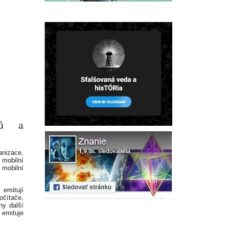
nů a
anizace,
 mobilní
 mobilní
 emitují
očítače,
ny další
 emituje