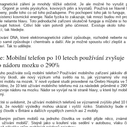
magnetické záření je mnohdy těžké odstínit. Je ale možné ho vyrušit 
u. Orgonit je směs pryskyřice, kovových pilin a krystalů. Používá se hlavně k
meny, podle toho co od toho požadujeme. Pro pochopení toho jak to funguje, 
xistenci kosmické energie. Naše fyzika to zakazuje, tak mnozí budou mít pr
ale nelamte hlavu. Toto jednoduché zařízení skutečně funguje a můžete si ho 
upit hotové. Citliví lidé vám potvrdí jeho účinnost. Existuje okolo toho
í, tak hledejte.
vání DNA, které elektromagnetické záření způsobuje, rozhodně neberte n
o samé způsobuje i chemtrails a další. Ale je možné spoustu věcí zlepšit a 
ví. Tak to udělejte.
e: Mobilní telefon po 10 letech používání zvyšuje
ko nádoru mozku o 290%
uho používáte svůj mobilní telefon? Používání mobilního zařízení jakkoliv d
 míry škodí, ale nový výzkum vrhá světlo na to, jak významný vliv má
ní mobilu na mozek. V nově vydané studii provedené na Örebro Hospita ve
ištěno, že 10 leté užívání mobilního telefonu má za následek průměrné o 29
ozvoje nádoru na mozku. Nádor se vyvíjel na té straně hlavy, u které byl mobi
ný.
žité si uvědomit, že užívání mobilních telefonů se významně zvýšilo před 10 l
, že novější výsledky mohou ukázat i vyšší riziko. Statisticky bude 
ý člověk v Británii a dalších vyspělých zemích asi 2 mobily.
šeným počtem mobilů na jednoho člověka ve světě přijde něco, známé
í užívání mobilů“. Stejně jako u kouření vás sedění v autobusu, vlaku či