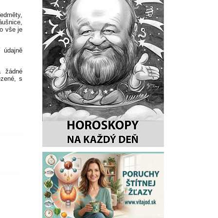
edměty,
áušnice,
To vše je
í údajně
á žádné
ezené, s