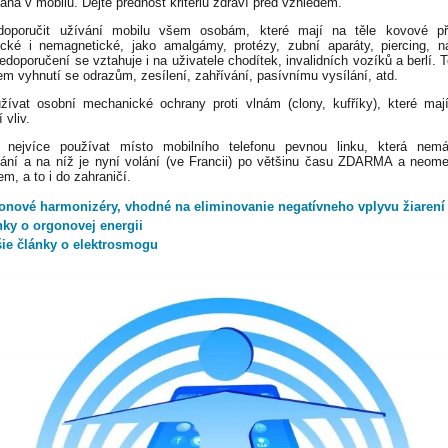
vaná v mobilu. Dejte přednost kritériu zdraví před vzhledem.
doporučit užívání mobilu všem osobám, které mají na těle kovové př
cké i nemagnetické, jako amalgámy, protézy, zubní aparáty, piercing, n
edoporučení se vztahuje i na uživatele chodítek, invalidních vozíků a berlí. 
em vyhnutí se odrazům, zesílení, zahřívání, pasívnímu vysílání, atd.
žívat osobní mechanické ochrany proti vlnám (clony, kufříky), které maj
 vliv.
 nejvíce používat místo mobilního telefonu pevnou linku, která nem
ání a na níž je nyní volání (ve Francii) po většinu času ZDARMA a neom
em, a to i do zahraničí.
onové harmonizéry, vhodné na eliminovanie negatívneho vplyvu žiarení
nky o orgonovej energii
šie články o elektrosmogu