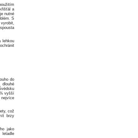
použitím
řišťál a
je nutné
oblém. S
vyrobit,
 spousta
a lehkou
ochránit
louho do
 dlouhé
 Švédsku
0% vyšší
l nejvíce
ety, což
mít brzy
ho jako
 letadle