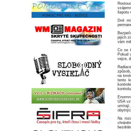
Rostouc
vzájemn
šepotu 
Dvě mi
permane
Bezpečn
jejich z
vám měl
Co se t
Pokud v
vejce, 
Radiace
způsob,
na kmit
tento 
kontrol
kontrolu
Enormní
USA vzn
umírají
obytnýc
Na roz
chráně
bezdrát