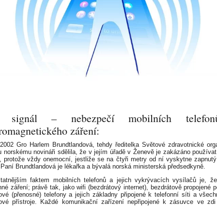
ý signál – nebezpečí mobilních telefo
tromagnetického záření:
2002 Gro Harlem Brundtlandová, tehdy ředitelka Světové zdravotnické org
 norskému novináři sdělila, že v jejím úřadě v Ženevě je zakázáno používat
y, protože vždy onemocní, jestliže se na čtyři metry od ní vyskytne zapnutý
. Paní Brundtlandová je lékařka a bývalá norská ministerská předsedkyně.
tatnějším faktem mobilních telefonů a jejich vykrývacích vysílačů je, že
nné záření; právě tak, jako wifi (bezdrátový internet), bezdrátově propojené p
ové (přenosné) telefony a jejich základny připojené k telefonní síti a všech
ové přístroje. Každé komunikační zařízení nepřipojené k zásuvce ve zdi