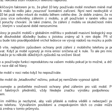
 až několika stům mobilních telefonů najednou.
klíčovým faktorem je to, že před 10 lety používalo mobil mnohem méně mal
ik málo ho mělo jako „nouzové“ kontaktní zařízení. Nyní není neobvyklé vi
10 let psát nebo mluvit do mobilu během celého dne. Je dobře známo, že roz
 jsou více ovlivněny zářením z mobilu, a při používání v raném věku 
t poruchy chování. Je také známo, že záření z mobilu ve skutečnosti mě
, kterým v současné době nerozumíme.
slovy je použití mobilů v globálním měřítku v podstatě masivní biologický exp
né dlouhodobé důsledky budou s jistotou známy až k nim dojde. Při sl
 bude toto pravděpodobně vrchol ledovce ve vývoji nádorů na mozku a pošk
tě víte, nejlepším způsobem ochrany proti záření z mobilního telefonu je p
vat. Když je mobil vypnutý je míra emisí snížena až k nule. To ale pro mn
takže je tu několik důležitých způsobů na snížení škod:
e a používejte funkci reproduktoru na vašem mobilu pokud je to možné, a držt
v ruce dál od hlavy.
te mobil v noci nebo když ho nepoužíváte.
ěte mobil do „letadlového“ režimu, pokud jej nemůžete vypnout úplně.
koumejte a prošetřete možnosti ochrany před zářením pro váš mobil. P
ví falešných předmětů, vždy hledejte značku výrobku podpořenou 
em.
ím měřítku je nezbytné, aby vaši přátelé a rodina věděli o nebezpečí p
ího telefonu. Vytvářením povědomí a znepokojením těch co znáte může
á změna v tomto průmyslu.