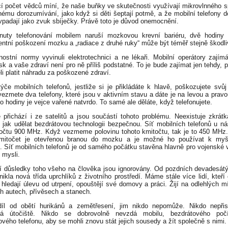
í počet vědců míní, že naše buňky ve skutečnosti využívají mikrovlnného s
ému dorozumívání, jako když si děti šeptají potmě, a že mobilní telefony d
vpadají jako zvuk sbíječky. Právě toto je důvod onemocnění.
nuty telefonování mobilem naruší mozkovou krevní bariéru, dvě hodiny 
ntní poškození mozku a „radiace z druhé ruky“ může být téměř stejně škodli
ostní normy vyvinuli elektrotechnici a ne lékaři. Mobilní operátory zajím
isk a vaše zdraví není pro ně příliš podstatné. To je bude zajímat jen tehdy,
i platit náhradu za poškozené zdraví.
ýče mobilních telefonů, jestliže si je přikládáte k hlavě, poškozujete svů
ezmete dva telefony, které jsou v aktivním stavu a dáte je na levou a pravo
do hodiny je vejce vařené natvrdo. To samé ale děláte, když telefonujete.
 přichází i ze satelitů a jsou součástí tohoto problému. Neexistuje zkrát
 jak udělat bezdrátovou technologii bezpečnou. Síť mobilních telefonů u ná
očtu 900 MHz. Když vezmeme polovinu tohoto kmitočtu, tak je to 450 MHz
kmitočet je otevřenou branou do mozku a je možné ho používat k myš
e. Síť mobilních telefonů je od samého počátku stavěna hlavně pro vojenské v
 mysli.
 důsledky toho všeho na člověka jsou ignorovány. Od pozdních devadesátý
ikla nová třída uprchlíků z životního prostředí. Máme stále více lidí, kteří 
, hledají úlevu od utrpení, opouštějí své domovy a práci. Žijí na odlehlých m
h autech, přívěsech a stanech.
díl od obětí hurikánů a zemětřesení, jim nikdo nepomůže. Nikdo nepřis
ná útočiště. Nikdo se dobrovolně nevzdá mobilu, bezdrátového poč
ového telefonu, aby se mohli znovu stát jejich sousedy a žít společně s nimi.