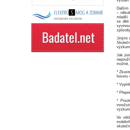
vystaví
Dalším 
– někol
mladší 
se děti
vyvinou
způsoby
Jinými 
Skuteč
výzkumu
Jak jis
nepouží
možné, 
* Zkust
hovoru 
* Vypně
* Přepn
* Proz
množst
výzkum
Ve větš
mobiln
skutečn