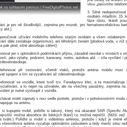
vlivu „pasívního telefon
k so súhlasom patrisyu / FreeDigitalPhotos.net
3. Silně nedoporučovat
osobám mladším 15 let
fáze růstu, tkáně jsou
ání je pro ně škodlivější, zejména pro mozek, pro hematoencefalickou bari
y atd.).
oporučovat užívání mobilního telefonu starým osobám a všem oslabeným
vání dále zeslabuje organismus), ani těhotným ženám (plodová voda, v níž s
a pak plod, silně absorbuje záření).
fonovat jen v optimálních podmínkách příjmu, zásadně nevolat v místech s 
ostí, jako výtahy, podzemí, karavany, metro, autobus atd. – síla vysílání i p
zdesetinásobuje.
elefonovat při cestování, včetně vlaků, protože anténa mobilu musí n
vat spojení a tím se vyzařování až zdesetinásobuje.
lefonovat ve vozidle, které tvoří tzv. Faradayovu klec, a ta maximalizuje 
vyzařování, a to nejen na uživatele, ale na všechny pasažéry, zejména na 
volání je nutné vystoupit z vozidla.
chávat mobil zapnutý v noci vedle postele, protože i v pohotovostním modu 
napojuje na anténu.
 si kupujete mobil, pořiďte si takový, který má ukazatel SAR (Specific Ab
nejvyšší možná absorbce do lidských tkání) co možná nejnižší. (Nižší než
a tváře.) Pořiďte si mobil s viditelnou anténou, protože i když je méně el
ná všesměrová anténa vyzařuje optimálním způsobem a tedy menší silou ne