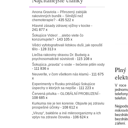
Anona Graviola – Přirozený zabiják
rakovinných buněk – Silnější než
chemoterapie?
- 435 522 x
Hlavné zásady zdravej výživy v kocke
-
241 877 x
Šokujúce Video! …alebo viete čo
konzumujete?
- 143 105 x
Vědci vyfotografovali lidskou duši, jak opouští
tělo
- 128 313 x
Liečba rakoviny stravou Dr. Budwig a
psychosomatické súvislosti
- 115 108 x
Šokujúca „pravda“ o vode – liečenie pitím vody
Pln
- 111 836 x
Neuveríte, v čom všetkom nás klamú
- 111 675
elek
x
Experimenty v Rusku prinášajú šokujúce
V roce 
úspechy o ktorých sa nepíše
- 111 223 x
jednomu
Červená pilulka – GLOBÁLNÍ PROBUZENÍ
-
telefon
108 685 x
telefon
Kurkuma nie je len korenie. Objavte jej zdraviu
Nejpods
prospešné účinky
- 108 612 x
mikrovl
„Vírusy“, baktérie a iné mikroorganizmy a ich
bezdrát
vplyv na zdravie človeka
- 106 624 x
bezdrát
záření.