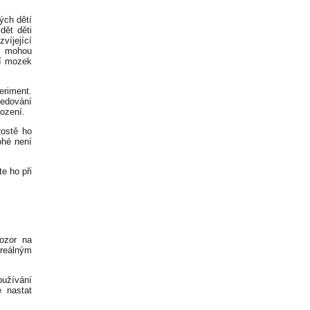
ých dětí
dět děti
víjející
se mohou
ní mozek
eriment.
edování
ození.
rostě ho
ohé není
e ho při
ozor na
reálným
oužívání
 nastat