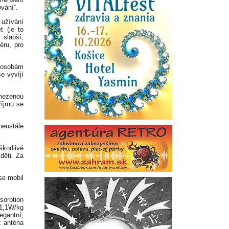
ování“.
 užívání
 (je to
 slabší,
éru, pro
 osobám
e vyvíjí
omezenou
říjmu se
eustále
škodlivé
děti. Za
se mobil
sorption
 1,1W/kg
egantní,
ž anténa