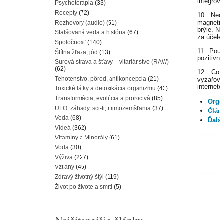
integro
Psychoterapia
(33)
Recepty
(72)
10. Ne
magneti
Rozhovory (audio)
(51)
brýle. N
Sfalšovaná veda a história
(67)
za účel
Spoločnosť
(140)
11. Pou
Štítna žľaza, jód
(13)
pozitivní
Surová strava a šťavy – vitariánstvo (RAW)
(62)
12. Co
Tehotenstvo, pôrod, antikoncepcia
(21)
vyzařov
internet
Toxické látky a detoxikácia organizmu
(43)
Transformácia, evolúcia a proroctvá
(85)
Org
UFO, záhady, sci-fi, mimozemšťania
(37)
Člá
Veda
(68)
Ďal
Videá
(362)
Vitamíny a Minerály
(61)
Voda
(30)
Výživa
(227)
Vzťahy
(45)
Zdravý životný štýl
(119)
Život po živote a smrti
(5)
Najčitanejšie články