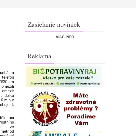
Zasielanie noviniek
VIAC INFO
Reklama
chátka
 telefon
20/30 cm
mezili
 omezit
t délku
 6 minut
řebuje k
těle ani
ostního
vat ve
 metr od
zmenšení