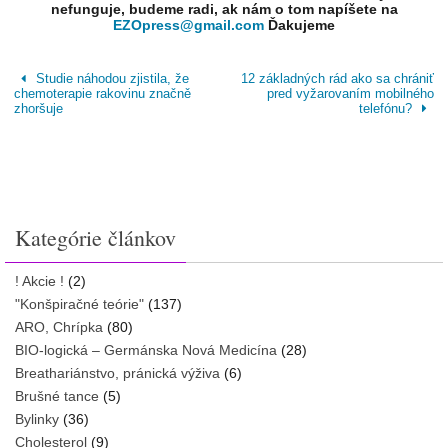
nefunguje, budeme radi, ak nám o tom napíšete na
EZOpress@gmail.com
Ďakujeme
Studie náhodou zjistila, že
12 základných rád ako sa chrániť
chemoterapie rakovinu značně
pred vyžarovaním mobilného
zhoršuje
telefónu?
Kategórie článkov
! Akcie !
(2)
"Konšpiračné teórie"
(137)
ARO, Chrípka
(80)
BIO-logická – Germánska Nová Medicína
(28)
Breathariánstvo, pránická výživa
(6)
Brušné tance
(5)
Bylinky
(36)
Cholesterol
(9)