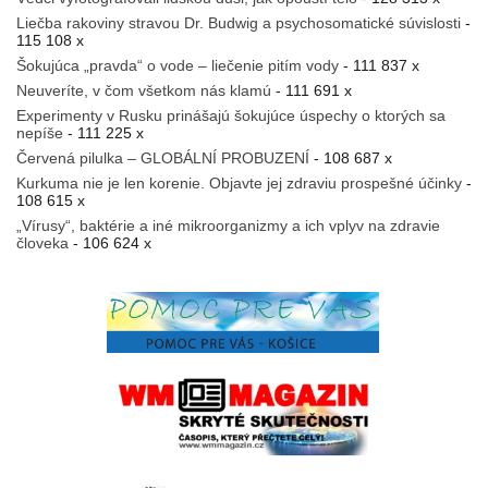
Liečba rakoviny stravou Dr. Budwig a psychosomatické súvislosti
-
115 108 x
Šokujúca „pravda“ o vode – liečenie pitím vody
- 111 837 x
Neuveríte, v čom všetkom nás klamú
- 111 691 x
Experimenty v Rusku prinášajú šokujúce úspechy o ktorých sa
nepíše
- 111 225 x
Červená pilulka – GLOBÁLNÍ PROBUZENÍ
- 108 687 x
Kurkuma nie je len korenie. Objavte jej zdraviu prospešné účinky
-
108 615 x
„Vírusy“, baktérie a iné mikroorganizmy a ich vplyv na zdravie
človeka
- 106 624 x