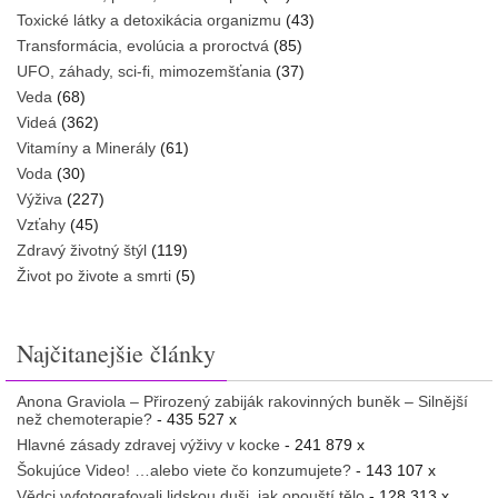
Toxické látky a detoxikácia organizmu
(43)
Transformácia, evolúcia a proroctvá
(85)
UFO, záhady, sci-fi, mimozemšťania
(37)
Veda
(68)
Videá
(362)
Vitamíny a Minerály
(61)
Voda
(30)
Výživa
(227)
Vzťahy
(45)
Zdravý životný štýl
(119)
Život po živote a smrti
(5)
Najčitanejšie články
Anona Graviola – Přirozený zabiják rakovinných buněk – Silnější
než chemoterapie?
- 435 527 x
Hlavné zásady zdravej výživy v kocke
- 241 879 x
Šokujúce Video! …alebo viete čo konzumujete?
- 143 107 x
Vědci vyfotografovali lidskou duši, jak opouští tělo
- 128 313 x