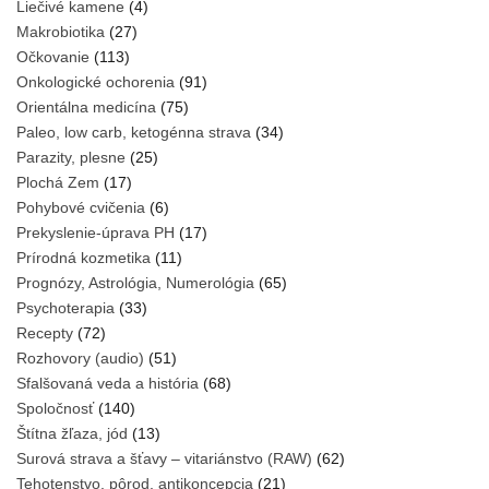
Liečivé kamene
(4)
Makrobiotika
(27)
Očkovanie
(113)
Onkologické ochorenia
(91)
Orientálna medicína
(75)
Paleo, low carb, ketogénna strava
(34)
Parazity, plesne
(25)
Plochá Zem
(17)
Pohybové cvičenia
(6)
Prekyslenie-úprava PH
(17)
Prírodná kozmetika
(11)
Prognózy, Astrológia, Numerológia
(65)
Psychoterapia
(33)
Recepty
(72)
Rozhovory (audio)
(51)
Sfalšovaná veda a história
(68)
Spoločnosť
(140)
Štítna žľaza, jód
(13)
Surová strava a šťavy – vitariánstvo (RAW)
(62)
Tehotenstvo, pôrod, antikoncepcia
(21)