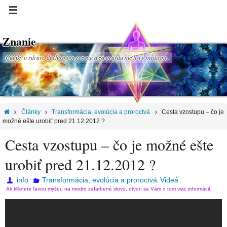
Znanie
Články o zdraví, duchovnom rozvoji a za pravdu nie len v medicíne.
Články
Transformácia, evolúcia a proroctvá
Cesta vzostupu – čo je
možné ešte urobiť pred 21.12.2012 ?
Cesta vzostupu – čo je možné ešte
urobiť pred 21.12.2012 ?
info
Transformácia, evolúcia a proroctvá
Videá
,
Ak kliknete ľavou myšou na modro zafarbené slovo, otvorí sa Vám o tom viac informácií.