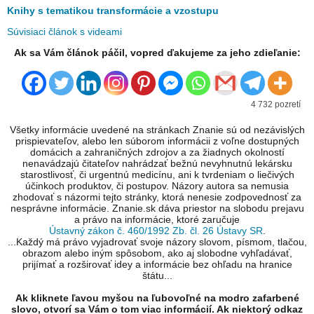
Knihy s tematikou transformácie a vzostupu
Súvisiaci článok s videami
Ak sa Vám článok páčil, vopred ďakujeme za jeho zdieľanie:
4 732 pozretí
Všetky informácie uvedené na stránkach Znanie sú od nezávislých
prispievateľov, alebo len súborom informácii z voľne dostupných
domácich a zahraničných zdrojov a za žiadnych okolností
nenavádzajú čitateľov nahrádzať bežnú nevyhnutnú lekársku
starostlivosť, či urgentnú medicínu, ani k tvrdeniam o liečivých
účinkoch produktov, či postupov. Názory autora sa nemusia
zhodovať s názormi tejto stránky, ktorá nenesie zodpovednosť za
nesprávne informácie. Znanie.sk dáva priestor na slobodu prejavu
a právo na informácie, ktoré zaručuje
Ústavný zákon č. 460/1992 Zb. čl. 26 Ústavy SR
.
...Každý má právo vyjadrovať svoje názory slovom, písmom, tlačou,
obrazom alebo iným spôsobom, ako aj slobodne vyhľadávať,
prijímať a rozširovať idey a informácie bez ohľadu na hranice
štátu...
Ak kliknete ľavou myšou na ľubovoľné na modro zafarbené
slovo, otvorí sa Vám o tom viac informácií. Ak niektorý odkaz