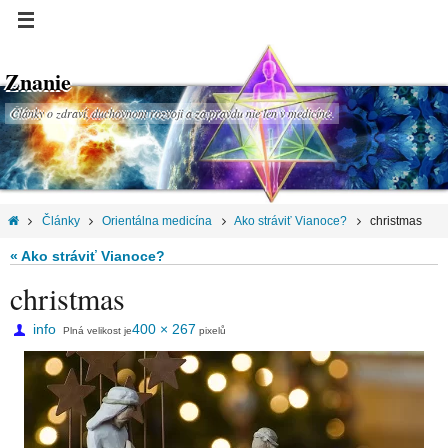
Znanie
Články o zdraví, duchovnom rozvoji a za pravdu nie len v medicíne.
Články
Orientálna medicína
Ako stráviť Vianoce?
christmas
« Ako stráviť Vianoce?
christmas
info
400 × 267
Plná velikost je
pixelů