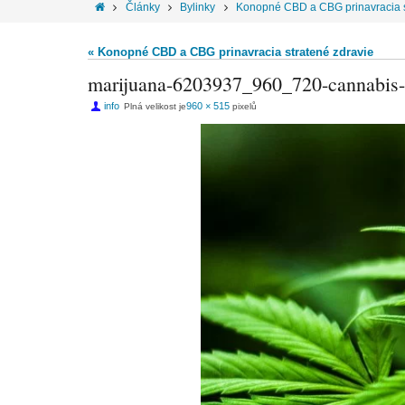
Články
Bylinky
Konopné CBD a CBG prinavracia s
« Konopné CBD a CBG prinavracia stratené zdravie
marijuana-6203937_960_720-cannabis-s
info
960 × 515
Plná velikost je
pixelů