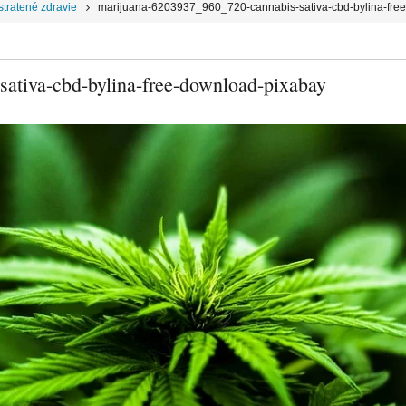
tratené zdravie
marijuana-6203937_960_720-cannabis-sativa-cbd-bylina-fre
ativa-cbd-bylina-free-download-pixabay