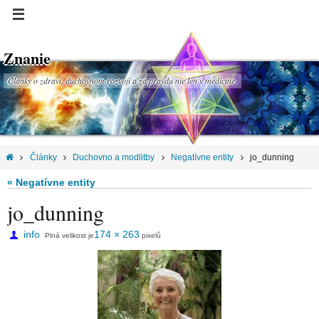
Znanie
Články o zdraví, duchovnom rozvoji a za pravdu nie len v medicíne.
Články
Duchovno a modlitby
Negatívne entity
jo_dunning
« Negatívne entity
jo_dunning
info
174 × 263
Plná velikost je
pixelů