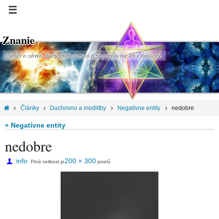
Znanie
Články o zdraví, duchovnom rozvoji a za pravdu nie len v medicíne.
Články
Duchovno a modlitby
Negatívne entity
nedobre
« Negatívne entity
nedobre
info
200 × 300
Plná velikost je
pixelů