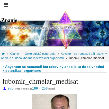
Znanie
Články o zdraví, duchovnom rozvoji a za pravdu nie len v medicíne.
Články
Onkologické ochorenia
Abychom se nemuseli bát rakoviny
aneb je tu doba vhodná k detoxikaci organismu
lubomir_chmelar_medisat
« Abychom se nemuseli bát rakoviny aneb je tu doba vhodná
k detoxikaci organismu
lubomir_chmelar_medisat
info
186 × 256
Plná velikost je
pixelů