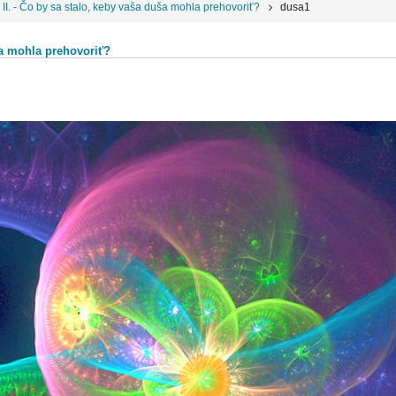
 - Čo by sa stalo, keby vaša duša mohla prehovoriť?
dusa1
a mohla prehovoriť?