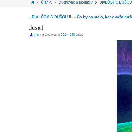
Články
Duchovno a modlitby
DIALÓGY S DUŠOU II.
« DIALÓGY S DUŠOU II. – Čo by sa stalo, keby vaša duš
dusa1
info
552 × 550
Plná velikost je
pixelů