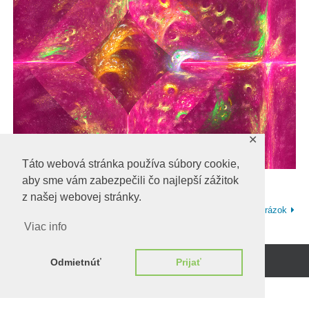
✕
Táto webová stránka používa súbory cookie,
aby sme vám zabezpečili čo najlepší zážitok
z našej webovej stránky.
Predchadzajúci obrázok
Ďalší obrázok
Viac info
Odmietnúť
Prijať
Beží na
WordPress.