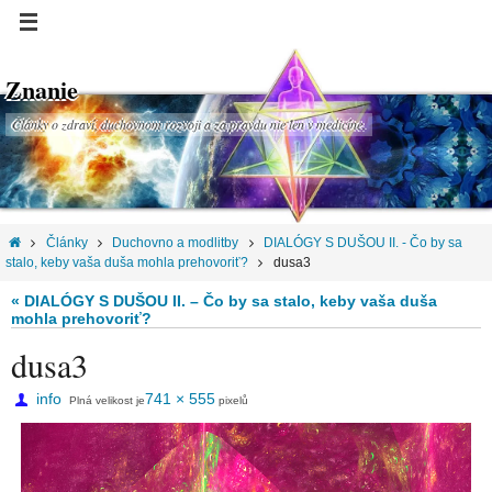
Znanie
Články o zdraví, duchovnom rozvoji a za pravdu nie len v medicíne.
Články
Duchovno a modlitby
DIALÓGY S DUŠOU II. - Čo by sa
stalo, keby vaša duša mohla prehovoriť?
dusa3
« DIALÓGY S DUŠOU II. – Čo by sa stalo, keby vaša duša
mohla prehovoriť?
dusa3
info
741 × 555
Plná velikost je
pixelů