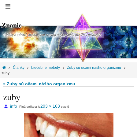
Znanie
Články o zdraví, duchovnom rozvoji a za pravdu nie len v medicíne.
Články
Liečebné metódy
Zuby sú očami nášho organizmu
zuby
« Zuby sú očami nášho organizmu
zuby
info
293 × 163
Plná velikost je
pixelů