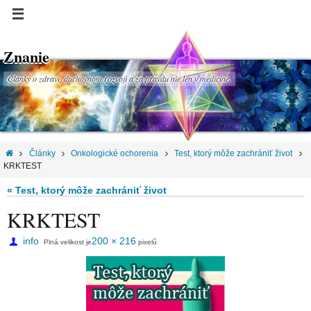
Znanie
Články o zdraví, duchovnom rozvoji a za pravdu nie len v medicíne.
Články
Onkologické ochorenia
Test, ktorý môže zachrániť život
KRKTEST
« Test, ktorý môže zachrániť život
KRKTEST
info
200 × 216
Plná velikost je
pixelů