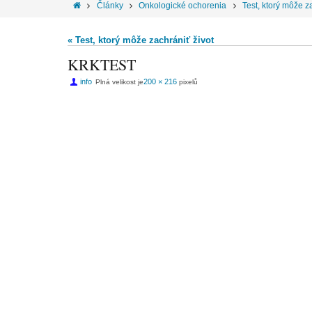
Články
Onkologické ochorenia
Test, ktorý môže z
« Test, ktorý môže zachrániť život
KRKTEST
info
200 × 216
Plná velikost je
pixelů