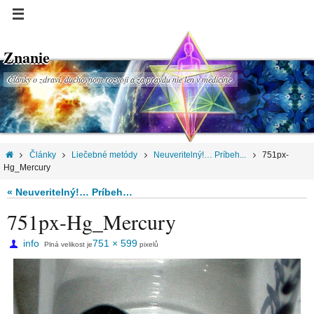
Znanie
Články o zdraví, duchovnom rozvoji a za pravdu nie len v medicíne.
Články
Liečebné metódy
Neuveritelný!… Príbeh...
751px-
Hg_Mercury
« Neuveritelný!… Príbeh…
751px-Hg_Mercury
info
751 × 599
Plná velikost je
pixelů