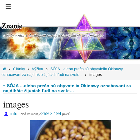
Znanie
Články o zdraví, duchovnom rozvoji a za pravdu nie len v medicíne.
Články
Výživa
SÓJA ...alebo prečo sú obyvatelia Okinawy
označovaní za najdlhšie žijúcich ľudí na svete...
images
« SÓJA …alebo prečo sú obyvatelia Okinawy označovaní za
najdlhšie žijúcich ľudí na svete…
images
info
259 × 194
Plná velikost je
pixelů