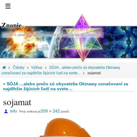
Znanie
Články o zdraví, duchovnom rozvoji a za pravdu nie len v medicíne.
Články
Výživa
SÓJA ...alebo prečo sú obyvatelia Okinawy
označovaní za najdlhšie žijúcich ľudí na svete...
sojamat
« SÓJA …alebo prečo sú obyvatelia Okinawy označovaní za
najdlhšie žijúcich ľudí na svete…
sojamat
info
209 × 242
Plná velikost je
pixelů