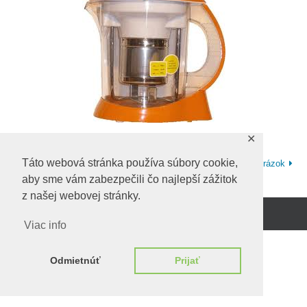
✕
Táto webová stránka používa súbory cookie,
Predchadzajúci obrázok
Ďalší obrázok
aby sme vám zabezpečili čo najlepší zážitok
z našej webovej stránky.
Beží na
WordPress.
Viac info
Odmietnúť
Prijať