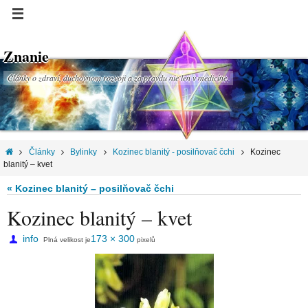
Znanie
Články o zdraví, duchovnom rozvoji a za pravdu nie len v medicíne.
Články
Bylinky
Kozinec blanitý - posilňovač čchi
Kozinec
blanitý – kvet
« Kozinec blanitý – posilňovač čchi
Kozinec blanitý – kvet
info
173 × 300
Plná velikost je
pixelů