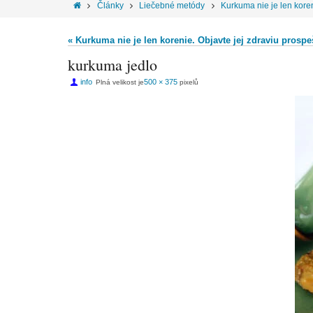
Články
Liečebné metódy
Kurkuma nie je len kore
« Kurkuma nie je len korenie. Objavte jej zdraviu prosp
kurkuma jedlo
info
500 × 375
Plná velikost je
pixelů