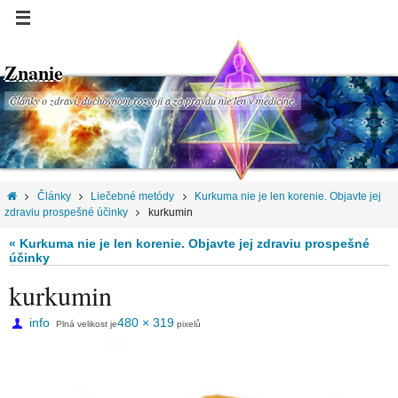
Znanie
Články o zdraví, duchovnom rozvoji a za pravdu nie len v medicíne.
Články
Liečebné metódy
Kurkuma nie je len korenie. Objavte jej
zdraviu prospešné účinky
kurkumin
« Kurkuma nie je len korenie. Objavte jej zdraviu prospešné
účinky
kurkumin
info
480 × 319
Plná velikost je
pixelů