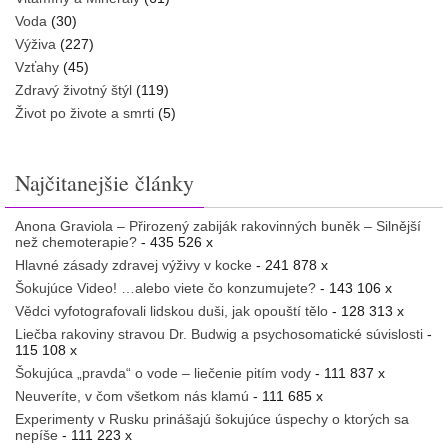
Voda
(30)
Výživa
(227)
Vzťahy
(45)
Zdravý životný štýl
(119)
Život po živote a smrti
(5)
Najčitanejšie články
Anona Graviola – Přirozený zabiják rakovinných buněk – Silnější
než chemoterapie?
- 435 526 x
Hlavné zásady zdravej výživy v kocke
- 241 878 x
Šokujúce Video! …alebo viete čo konzumujete?
- 143 106 x
Vědci vyfotografovali lidskou duši, jak opouští tělo
- 128 313 x
Liečba rakoviny stravou Dr. Budwig a psychosomatické súvislosti
-
115 108 x
Šokujúca „pravda“ o vode – liečenie pitím vody
- 111 837 x
Neuveríte, v čom všetkom nás klamú
- 111 685 x
Experimenty v Rusku prinášajú šokujúce úspechy o ktorých sa
nepíše
- 111 223 x