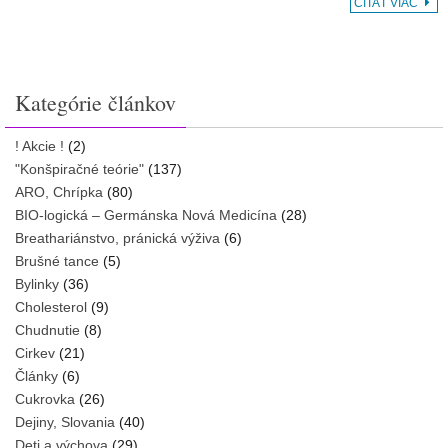
ČÍTAŤ VIAC
Kategórie článkov
! Akcie !
(2)
"Konšpiračné teórie"
(137)
ARO, Chrípka
(80)
BIO-logická – Germánska Nová Medicína
(28)
Breathariánstvo, pránická výživa
(6)
Brušné tance
(5)
Bylinky
(36)
Cholesterol
(9)
Chudnutie
(8)
Cirkev
(21)
Články
(6)
Cukrovka
(26)
Dejiny, Slovania
(40)
Deti a výchova
(29)