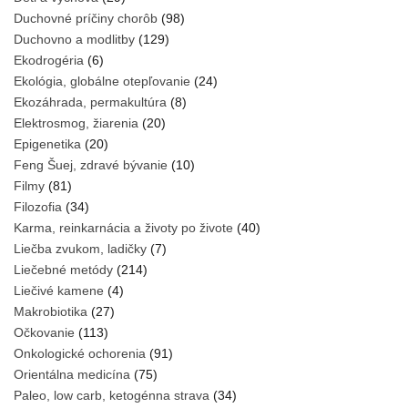
Duchovné príčiny chorôb
(98)
Duchovno a modlitby
(129)
Ekodrogéria
(6)
Ekológia, globálne otepľovanie
(24)
Ekozáhrada, permakultúra
(8)
Elektrosmog, žiarenia
(20)
Epigenetika
(20)
Feng Šuej, zdravé bývanie
(10)
Filmy
(81)
Filozofia
(34)
Karma, reinkarnácia a životy po živote
(40)
Liečba zvukom, ladičky
(7)
Liečebné metódy
(214)
Liečivé kamene
(4)
Makrobiotika
(27)
Očkovanie
(113)
Onkologické ochorenia
(91)
Orientálna medicína
(75)
Paleo, low carb, ketogénna strava
(34)