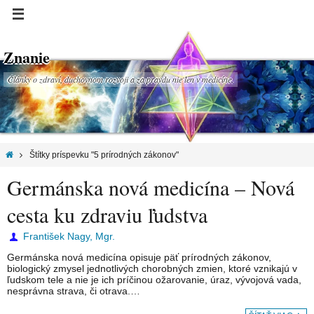
Znanie
Články o zdraví, duchovnom rozvoji a za pravdu nie len v medicíne.
Štítky príspevku "5 prírodných zákonov"
Germánska nová medicína – Nová
cesta ku zdraviu ľudstva
František Nagy, Mgr.
Germánska nová medicína opisuje päť prírodných zákonov,
biologický zmysel jednotlivých chorobných zmien, ktoré vznikajú v
ľudskom tele a nie je ich príčinou ožarovanie, úraz, vývojová vada,
nesprávna strava, či otrava.…