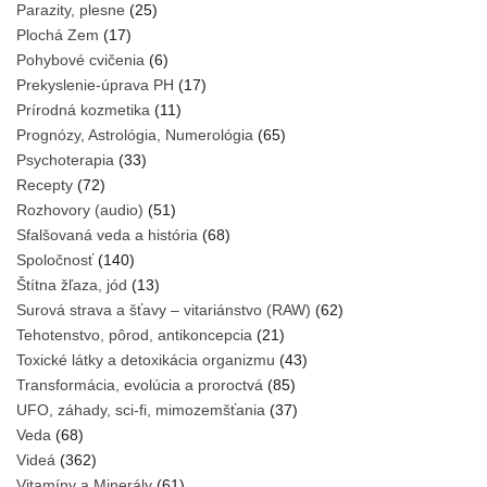
Parazity, plesne
(25)
Plochá Zem
(17)
Pohybové cvičenia
(6)
Prekyslenie-úprava PH
(17)
Prírodná kozmetika
(11)
Prognózy, Astrológia, Numerológia
(65)
Psychoterapia
(33)
Recepty
(72)
Rozhovory (audio)
(51)
Sfalšovaná veda a história
(68)
Spoločnosť
(140)
Štítna žľaza, jód
(13)
Surová strava a šťavy – vitariánstvo (RAW)
(62)
Tehotenstvo, pôrod, antikoncepcia
(21)
Toxické látky a detoxikácia organizmu
(43)
Transformácia, evolúcia a proroctvá
(85)
UFO, záhady, sci-fi, mimozemšťania
(37)
Veda
(68)
Videá
(362)
Vitamíny a Minerály
(61)