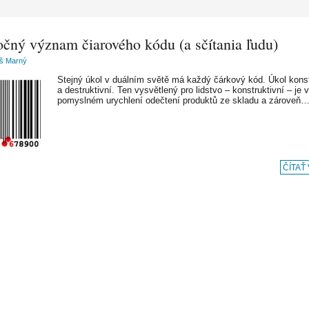
očný význam čiarového kódu (a sčítania ľudu)
š Marný
Stejný úkol v duálním světě má každý čárkový kód. Úkol konst
a destruktivní. Ten vysvětlený pro lidstvo – konstruktivní – je v
pomyslném urychlení odečtení produktů ze skladu a zároveň
ČÍTAŤ