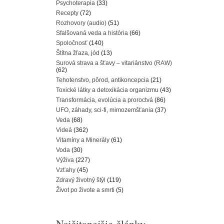
Psychoterapia
(33)
Recepty
(72)
Rozhovory (audio)
(51)
Sfalšovaná veda a história
(66)
Spoločnosť
(140)
Štítna žľaza, jód
(13)
Surová strava a šťavy – vitariánstvo (RAW)
(62)
Tehotenstvo, pôrod, antikoncepcia
(21)
Toxické látky a detoxikácia organizmu
(43)
Transformácia, evolúcia a proroctvá
(86)
UFO, záhady, sci-fi, mimozemšťania
(37)
Veda
(68)
Videá
(362)
Vitamíny a Minerály
(61)
Voda
(30)
Výživa
(227)
Vzťahy
(45)
Zdravý životný štýl
(119)
Život po živote a smrti
(5)
Najčitanejšie články