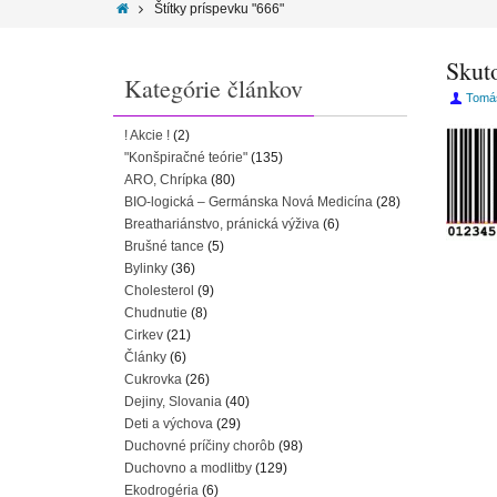
Štítky príspevku "666"
Skut
Kategórie článkov
Tomá
! Akcie !
(2)
"Konšpiračné teórie"
(135)
ARO, Chrípka
(80)
BIO-logická – Germánska Nová Medicína
(28)
Breathariánstvo, pránická výživa
(6)
Brušné tance
(5)
Bylinky
(36)
Cholesterol
(9)
Chudnutie
(8)
Cirkev
(21)
Články
(6)
Cukrovka
(26)
Dejiny, Slovania
(40)
Deti a výchova
(29)
Duchovné príčiny chorôb
(98)
Duchovno a modlitby
(129)
Ekodrogéria
(6)