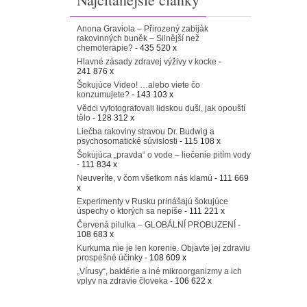
Anona Graviola – Přirozený zabiják
rakovinných buněk – Silnější než
chemoterapie?
- 435 520 x
Hlavné zásady zdravej výživy v kocke
-
241 876 x
Šokujúce Video! …alebo viete čo
konzumujete?
- 143 103 x
Vědci vyfotografovali lidskou duši, jak opouští
tělo
- 128 312 x
Liečba rakoviny stravou Dr. Budwig a
psychosomatické súvislosti
- 115 108 x
Šokujúca „pravda“ o vode – liečenie pitím vody
- 111 834 x
Neuveríte, v čom všetkom nás klamú
- 111 669
x
Experimenty v Rusku prinášajú šokujúce
úspechy o ktorých sa nepíše
- 111 221 x
Červená pilulka – GLOBÁLNÍ PROBUZENÍ
-
108 683 x
Kurkuma nie je len korenie. Objavte jej zdraviu
prospešné účinky
- 108 609 x
„Vírusy“, baktérie a iné mikroorganizmy a ich
vplyv na zdravie človeka
- 106 622 x