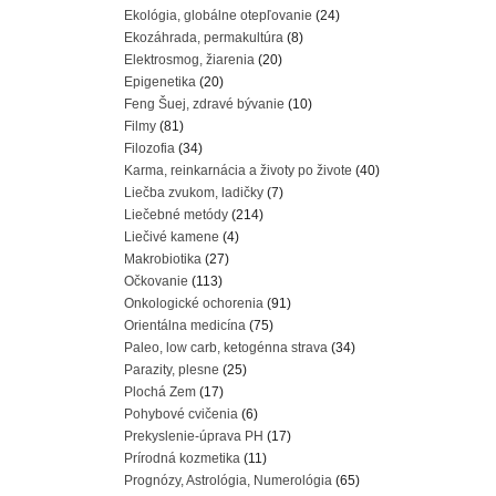
Ekológia, globálne otepľovanie
(24)
Ekozáhrada, permakultúra
(8)
Elektrosmog, žiarenia
(20)
Epigenetika
(20)
Feng Šuej, zdravé bývanie
(10)
Filmy
(81)
Filozofia
(34)
Karma, reinkarnácia a životy po živote
(40)
Liečba zvukom, ladičky
(7)
Liečebné metódy
(214)
Liečivé kamene
(4)
Makrobiotika
(27)
Očkovanie
(113)
Onkologické ochorenia
(91)
Orientálna medicína
(75)
Paleo, low carb, ketogénna strava
(34)
Parazity, plesne
(25)
Plochá Zem
(17)
Pohybové cvičenia
(6)
Prekyslenie-úprava PH
(17)
Prírodná kozmetika
(11)
Prognózy, Astrológia, Numerológia
(65)