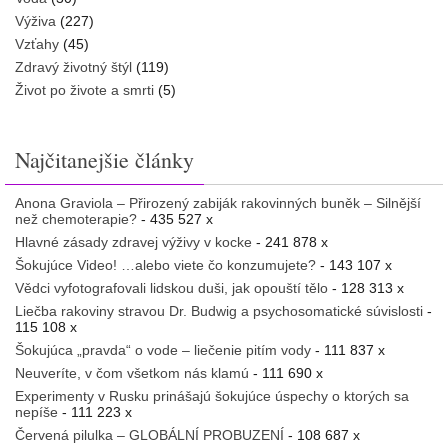
Výživa
(227)
Vzťahy
(45)
Zdravý životný štýl
(119)
Život po živote a smrti
(5)
Najčitanejšie články
Anona Graviola – Přirozený zabiják rakovinných buněk – Silnější
než chemoterapie?
- 435 527 x
Hlavné zásady zdravej výživy v kocke
- 241 878 x
Šokujúce Video! …alebo viete čo konzumujete?
- 143 107 x
Vědci vyfotografovali lidskou duši, jak opouští tělo
- 128 313 x
Liečba rakoviny stravou Dr. Budwig a psychosomatické súvislosti
-
115 108 x
Šokujúca „pravda“ o vode – liečenie pitím vody
- 111 837 x
Neuveríte, v čom všetkom nás klamú
- 111 690 x
Experimenty v Rusku prinášajú šokujúce úspechy o ktorých sa
nepíše
- 111 223 x
Červená pilulka – GLOBÁLNÍ PROBUZENÍ
- 108 687 x