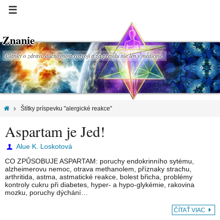
Znanie
Články o zdraví, duchovnom rozvoji a za pravdu nie len v medicíne.
Štítky príspevku "alergické reakce"
Aspartam je Jed!
Alue K. Loskotová
CO ZPŮSOBUJE ASPARTAM: poruchy endokrinního sytému,
alzheimerovu nemoc, otrava methanolem, příznaky strachu,
arthritida, astma, astmatické reakce, bolest břicha, problémy
kontroly cukru při diabetes, hyper- a hypo-glykémie, rakovina
mozku, poruchy dýchání…
ČÍTAŤ VIAC