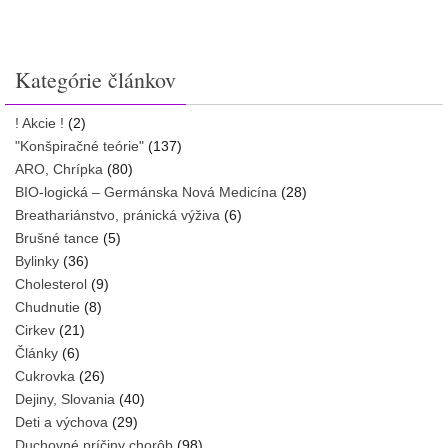
Kategórie článkov
! Akcie !
(2)
"Konšpiračné teórie"
(137)
ARO, Chrípka
(80)
BIO-logická – Germánska Nová Medicína
(28)
Breathariánstvo, pránická výživa
(6)
Brušné tance
(5)
Bylinky
(36)
Cholesterol
(9)
Chudnutie
(8)
Cirkev
(21)
Články
(6)
Cukrovka
(26)
Dejiny, Slovania
(40)
Deti a výchova
(29)
Duchovné príčiny chorôb
(98)