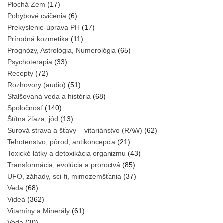
Plochá Zem
(17)
Pohybové cvičenia
(6)
Prekyslenie-úprava PH
(17)
Prírodná kozmetika
(11)
Prognózy, Astrológia, Numerológia
(65)
Psychoterapia
(33)
Recepty
(72)
Rozhovory (audio)
(51)
Sfalšovaná veda a história
(68)
Spoločnosť
(140)
Štítna žľaza, jód
(13)
Surová strava a šťavy – vitariánstvo (RAW)
(62)
Tehotenstvo, pôrod, antikoncepcia
(21)
Toxické látky a detoxikácia organizmu
(43)
Transformácia, evolúcia a proroctvá
(85)
UFO, záhady, sci-fi, mimozemšťania
(37)
Veda
(68)
Videá
(362)
Vitamíny a Minerály
(61)
Voda
(30)