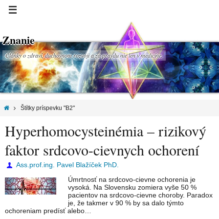
Znanie
Články o zdraví, duchovnom rozvoji a za pravdu nie len v medicíne.
Štítky príspevku "B2"
Hyperhomocysteinémia – rizikový
faktor srdcovo-cievnych ochorení
Ass.prof.ing. Pavel Blažíček PhD.
Úmrtnosť na srdcovo-cievne ochorenia je
vysoká. Na Slovensku zomiera vyše 50 %
pacientov na srdcovo-cievne choroby. Paradox
je, že takmer v 90 % by sa dalo týmto
ochoreniam predísť alebo…