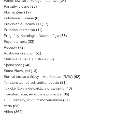
Paleo, low carb, ketogénna strava
(34)
Parazity, plesne
(25)
Plochá Zem
(17)
Pohybové cvičenia
(6)
Prekyslenie-úprava PH
(17)
Prírodná kozmetika
(11)
Prognózy, Astrológia, Numerológia
(65)
Psychoterapia
(33)
Recepty
(72)
Rozhovory (audio)
(51)
Sfalšovaná veda a história
(66)
Spoločnosť
(140)
Štítna žľaza, jód
(13)
Surová strava a šťavy – vitariánstvo (RAW)
(62)
Tehotenstvo, pôrod, antikoncepcia
(21)
Toxické látky a detoxikácia organizmu
(43)
Transformácia, evolúcia a proroctvá
(86)
UFO, záhady, sci-fi, mimozemšťania
(37)
Veda
(68)
Videá
(362)