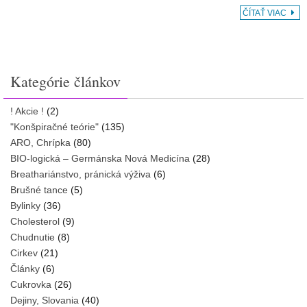
ČÍTAŤ VIAC
Kategórie článkov
! Akcie !
(2)
"Konšpiračné teórie"
(135)
ARO, Chrípka
(80)
BIO-logická – Germánska Nová Medicína
(28)
Breathariánstvo, pránická výživa
(6)
Brušné tance
(5)
Bylinky
(36)
Cholesterol
(9)
Chudnutie
(8)
Cirkev
(21)
Články
(6)
Cukrovka
(26)
Dejiny, Slovania
(40)