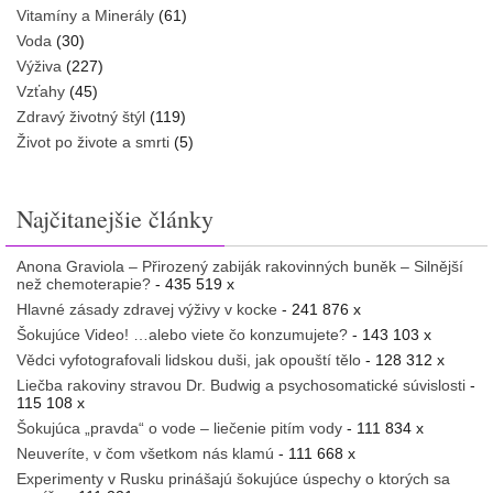
Vitamíny a Minerály
(61)
Voda
(30)
Výživa
(227)
Vzťahy
(45)
Zdravý životný štýl
(119)
Život po živote a smrti
(5)
Najčitanejšie články
Anona Graviola – Přirozený zabiják rakovinných buněk – Silnější
než chemoterapie?
- 435 519 x
Hlavné zásady zdravej výživy v kocke
- 241 876 x
Šokujúce Video! …alebo viete čo konzumujete?
- 143 103 x
Vědci vyfotografovali lidskou duši, jak opouští tělo
- 128 312 x
Liečba rakoviny stravou Dr. Budwig a psychosomatické súvislosti
-
115 108 x
Šokujúca „pravda“ o vode – liečenie pitím vody
- 111 834 x
Neuveríte, v čom všetkom nás klamú
- 111 668 x
Experimenty v Rusku prinášajú šokujúce úspechy o ktorých sa