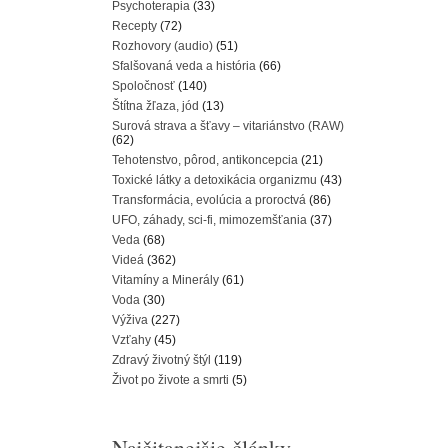
Psychoterapia
(33)
Recepty
(72)
Rozhovory (audio)
(51)
Sfalšovaná veda a história
(66)
Spoločnosť
(140)
Štítna žľaza, jód
(13)
Surová strava a šťavy – vitariánstvo (RAW)
(62)
Tehotenstvo, pôrod, antikoncepcia
(21)
Toxické látky a detoxikácia organizmu
(43)
Transformácia, evolúcia a proroctvá
(86)
UFO, záhady, sci-fi, mimozemšťania
(37)
Veda
(68)
Videá
(362)
Vitamíny a Minerály
(61)
Voda
(30)
Výživa
(227)
Vzťahy
(45)
Zdravý životný štýl
(119)
Život po živote a smrti
(5)
Najčitanejšie články