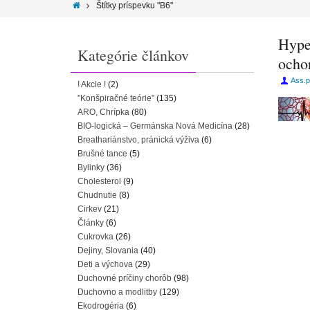
Štítky príspevku "B6"
Hype
Kategórie článkov
ocho
Ass.p
! Akcie !
(2)
"Konšpiračné teórie"
(135)
ARO, Chrípka
(80)
BIO-logická – Germánska Nová Medicína
(28)
Breathariánstvo, pránická výživa
(6)
Brušné tance
(5)
Bylinky
(36)
Cholesterol
(9)
Chudnutie
(8)
Cirkev
(21)
Články
(6)
Cukrovka
(26)
Dejiny, Slovania
(40)
Deti a výchova
(29)
Duchovné príčiny chorôb
(98)
Duchovno a modlitby
(129)
Ekodrogéria
(6)