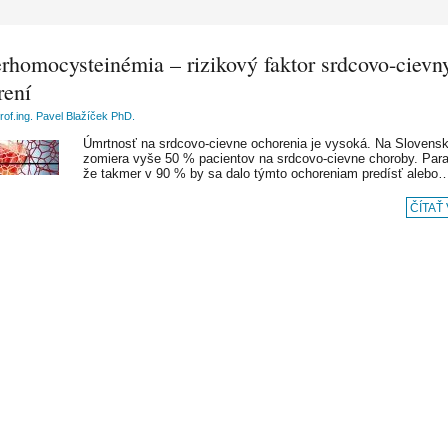
rhomocysteinémia – rizikový faktor srdcovo-cievn
rení
rof.ing. Pavel Blažíček PhD.
Úmrtnosť na srdcovo-cievne ochorenia je vysoká. Na Slovens
zomiera vyše 50 % pacientov na srdcovo-cievne choroby. Para
že takmer v 90 % by sa dalo týmto ochoreniam predísť alebo
ČÍTAŤ