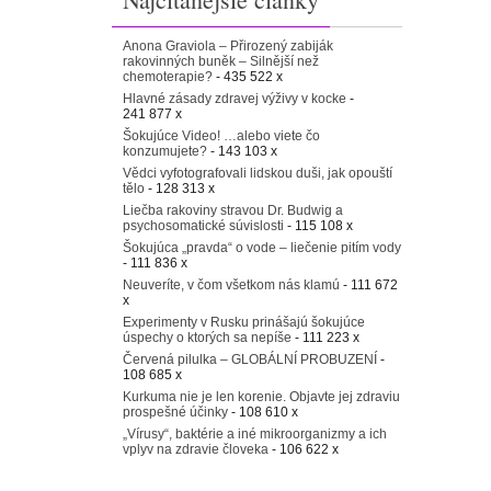
Anona Graviola – Přirozený zabiják
rakovinných buněk – Silnější než
chemoterapie?
- 435 522 x
Hlavné zásady zdravej výživy v kocke
-
241 877 x
Šokujúce Video! …alebo viete čo
konzumujete?
- 143 103 x
Vědci vyfotografovali lidskou duši, jak opouští
tělo
- 128 313 x
Liečba rakoviny stravou Dr. Budwig a
psychosomatické súvislosti
- 115 108 x
Šokujúca „pravda“ o vode – liečenie pitím vody
- 111 836 x
Neuveríte, v čom všetkom nás klamú
- 111 672
x
Experimenty v Rusku prinášajú šokujúce
úspechy o ktorých sa nepíše
- 111 223 x
Červená pilulka – GLOBÁLNÍ PROBUZENÍ
-
108 685 x
Kurkuma nie je len korenie. Objavte jej zdraviu
prospešné účinky
- 108 610 x
„Vírusy“, baktérie a iné mikroorganizmy a ich
vplyv na zdravie človeka
- 106 622 x