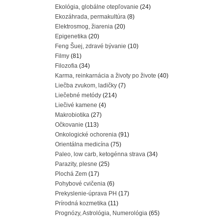
Ekológia, globálne otepľovanie
(24)
Ekozáhrada, permakultúra
(8)
Elektrosmog, žiarenia
(20)
Epigenetika
(20)
Feng Šuej, zdravé bývanie
(10)
Filmy
(81)
Filozofia
(34)
Karma, reinkarnácia a životy po živote
(40)
Liečba zvukom, ladičky
(7)
Liečebné metódy
(214)
Liečivé kamene
(4)
Makrobiotika
(27)
Očkovanie
(113)
Onkologické ochorenia
(91)
Orientálna medicína
(75)
Paleo, low carb, ketogénna strava
(34)
Parazity, plesne
(25)
Plochá Zem
(17)
Pohybové cvičenia
(6)
Prekyslenie-úprava PH
(17)
Prírodná kozmetika
(11)
Prognózy, Astrológia, Numerológia
(65)