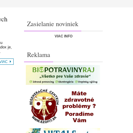
ych
Zasielanie noviniek
VIAC INFO
ku
dox je,
…
Reklama
 VIAC