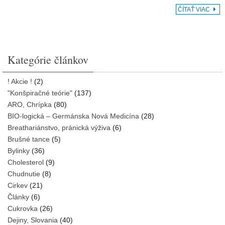
ČÍTAŤ VIAC
Kategórie článkov
! Akcie !
(2)
"Konšpiračné teórie"
(137)
ARO, Chrípka
(80)
BIO-logická – Germánska Nová Medicína
(28)
Breathariánstvo, pránická výživa
(6)
Brušné tance
(5)
Bylinky
(36)
Cholesterol
(9)
Chudnutie
(8)
Cirkev
(21)
Články
(6)
Cukrovka
(26)
Dejiny, Slovania
(40)