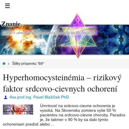
Znanie
Články o zdraví, duchovnom rozvoji a za pravdu nie len v medicíne.
Štítky príspevku "B9"
Hyperhomocysteinémia – rizikový
faktor srdcovo-cievnych ochorení
Ass.prof.ing. Pavel Blažíček PhD.
Úmrtnosť na srdcovo-cievne ochorenia je
vysoká. Na Slovensku zomiera vyše 50 %
pacientov na srdcovo-cievne choroby. Paradox
je, že takmer v 90 % by sa dalo týmto
ochoreniam predísť alebo…