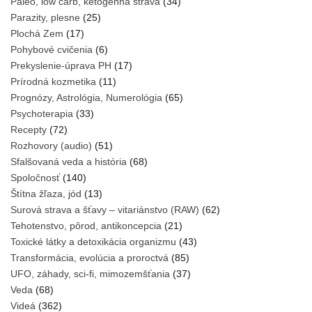
Paleo, low carb, ketogénna strava
(34)
Parazity, plesne
(25)
Plochá Zem
(17)
Pohybové cvičenia
(6)
Prekyslenie-úprava PH
(17)
Prírodná kozmetika
(11)
Prognózy, Astrológia, Numerológia
(65)
Psychoterapia
(33)
Recepty
(72)
Rozhovory (audio)
(51)
Sfalšovaná veda a história
(68)
Spoločnosť
(140)
Štítna žľaza, jód
(13)
Surová strava a šťavy – vitariánstvo (RAW)
(62)
Tehotenstvo, pôrod, antikoncepcia
(21)
Toxické látky a detoxikácia organizmu
(43)
Transformácia, evolúcia a proroctvá
(85)
UFO, záhady, sci-fi, mimozemšťania
(37)
Veda
(68)
Videá
(362)