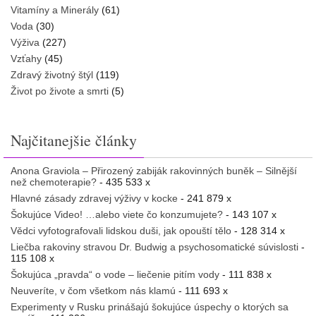
Vitamíny a Minerály
(61)
Voda
(30)
Výživa
(227)
Vzťahy
(45)
Zdravý životný štýl
(119)
Život po živote a smrti
(5)
Najčitanejšie články
Anona Graviola – Přirozený zabiják rakovinných buněk – Silnější
než chemoterapie?
- 435 533 x
Hlavné zásady zdravej výživy v kocke
- 241 879 x
Šokujúce Video! …alebo viete čo konzumujete?
- 143 107 x
Vědci vyfotografovali lidskou duši, jak opouští tělo
- 128 314 x
Liečba rakoviny stravou Dr. Budwig a psychosomatické súvislosti
-
115 108 x
Šokujúca „pravda“ o vode – liečenie pitím vody
- 111 838 x
Neuveríte, v čom všetkom nás klamú
- 111 693 x
Experimenty v Rusku prinášajú šokujúce úspechy o ktorých sa