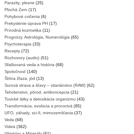
Parazity, plesne
(25)
Plochá Zem
(17)
Pohybové cvičenia
(6)
Prekyslenie-úprava PH
(17)
Prírodná kozmetika
(11)
Prognózy, Astrológia, Numerológia
(65)
Psychoterapia
(33)
Recepty
(72)
Rozhovory (audio)
(51)
Sfalšovaná veda a história
(68)
Spoločnosť
(140)
Štítna žľaza, jód
(13)
Surová strava a šťavy – vitariánstvo (RAW)
(62)
Tehotenstvo, pôrod, antikoncepcia
(21)
Toxické látky a detoxikácia organizmu
(43)
Transformácia, evolúcia a proroctvá
(85)
UFO, záhady, sci-fi, mimozemšťania
(37)
Veda
(68)
Videá
(362)
Vitamíny a Minerály
(61)