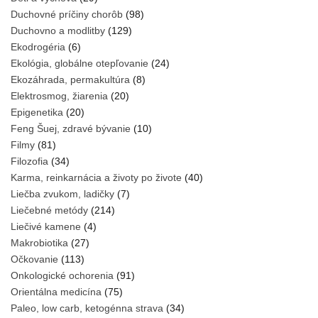
Duchovné príčiny chorôb
(98)
Duchovno a modlitby
(129)
Ekodrogéria
(6)
Ekológia, globálne otepľovanie
(24)
Ekozáhrada, permakultúra
(8)
Elektrosmog, žiarenia
(20)
Epigenetika
(20)
Feng Šuej, zdravé bývanie
(10)
Filmy
(81)
Filozofia
(34)
Karma, reinkarnácia a životy po živote
(40)
Liečba zvukom, ladičky
(7)
Liečebné metódy
(214)
Liečivé kamene
(4)
Makrobiotika
(27)
Očkovanie
(113)
Onkologické ochorenia
(91)
Orientálna medicína
(75)
Paleo, low carb, ketogénna strava
(34)