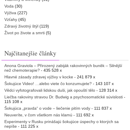
Voda
(30)
Výživa
(227)
Vzťahy
(45)
Zdravý životný štýl
(119)
Život po živote a smrti
(5)
Najčitanejšie články
Anona Graviola – Přirozený zabiják rakovinných buněk – Silnější
než chemoterapie?
- 435 528 x
Hlavné zásady zdravej výživy v kocke
- 241 879 x
Šokujúce Video! …alebo viete čo konzumujete?
- 143 107 x
Vědci vyfotografovali lidskou duši, jak opouští tělo
- 128 314 x
Liečba rakoviny stravou Dr. Budwig a psychosomatické súvislosti
-
115 108 x
Šokujúca „pravda“ o vode – liečenie pitím vody
- 111 837 x
Neuveríte, v čom všetkom nás klamú
- 111 692 x
Experimenty v Rusku prinášajú šokujúce úspechy o ktorých sa
nepíše
- 111 225 x