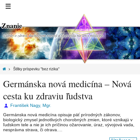
Znanie
Články o zdraví, duchovnom rozvoji a za pravdu nie len v medicíne.
Štítky príspevku "bez rizika"
Germánska nová medicína – Nová
cesta ku zdraviu ľudstva
František Nagy, Mgr.
Germánska nová medicína opisuje päť prírodných zákonov,
biologický zmysel jednotlivých chorobných zmien, ktoré vznikajú v
ľudskom tele a nie je ich príčinou ožarovanie, úraz, vývojová vada,
nesprávna strava, či otrava.…