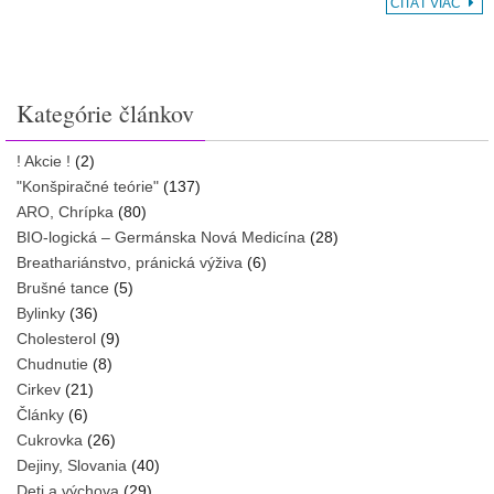
ČÍTAŤ VIAC
Kategórie článkov
! Akcie !
(2)
"Konšpiračné teórie"
(137)
ARO, Chrípka
(80)
BIO-logická – Germánska Nová Medicína
(28)
Breathariánstvo, pránická výživa
(6)
Brušné tance
(5)
Bylinky
(36)
Cholesterol
(9)
Chudnutie
(8)
Cirkev
(21)
Články
(6)
Cukrovka
(26)
Dejiny, Slovania
(40)
Deti a výchova
(29)